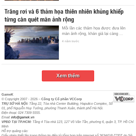
Trăng rơi và 6 thảm họa thiên nhiên khủng khiếp
từng càn quét màn ảnh rộng
Mỗi lần các thảm họa được đưa lên
màn ảnh rộng, khán giả lại càng ...
4 năm trước
Xem thêm
GameK
© Copyright 2007 - 2026 –
Công ty Cổ phần VCCorp
TRỤ SỞ HÀ NỘI:
Tầng 22, Tòa nhà Center Building, Hapulico Complex, Số
01, phố Nguyễn Huy Tưởng, phường Thanh Xuân, thành phố Hà Nội.
Điện thoại: 024 7309 5555.
Email:
info@gamek.vn
VPĐD TẠI TP.HCM:
Tầng 4 Tòa nhà 123, 127 Võ Văn Tần, phường 6, quận 3, TP. Hồ Chí
Minh
Hỗ trợ quảng cáo:
Giấy phép thiết lập trang thông tin điện tử tổng hợp trên internet số 3634/GP-TTĐT do Sở