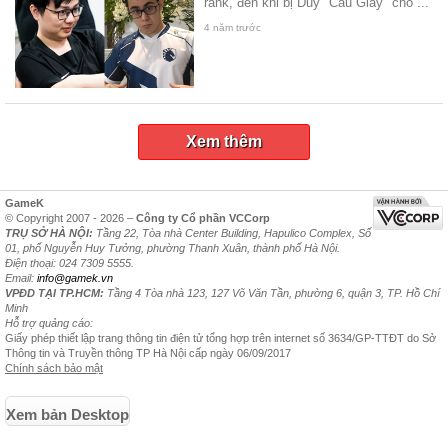
rank, đến khi bị Duy "Cầu Giấy" cho ...
4 năm trước
Xem thêm
GameK
© Copyright 2007 - 2026 –
Công ty Cổ phần VCCorp
TRỤ SỞ HÀ NỘI:
Tầng 22, Tòa nhà Center Building, Hapulico Complex, Số
01, phố Nguyễn Huy Tưởng, phường Thanh Xuân, thành phố Hà Nội.
Điện thoại: 024 7309 5555.
Email:
info@gamek.vn
VPĐD TẠI TP.HCM:
Tầng 4 Tòa nhà 123, 127 Võ Văn Tần, phường 6, quận 3, TP. Hồ Chí
Minh
Hỗ trợ quảng cáo:
Giấy phép thiết lập trang thông tin điện tử tổng hợp trên internet số 3634/GP-TTĐT do Sở
Thông tin và Truyền thông TP Hà Nội cấp ngày 06/09/2017
Chính sách bảo mật
Xem bản Desktop