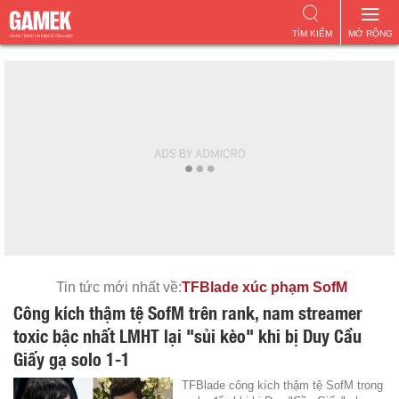
TÌM KIẾM
MỞ RỘNG
Tin tức mới nhất về:
TFBlade xúc phạm SofM
Công kích thậm tệ SofM trên rank, nam streamer
toxic bậc nhất LMHT lại "sủi kèo" khi bị Duy Cầu
Giấy gạ solo 1-1
TFBlade công kích thậm tệ SofM trong