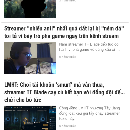
3 năm trước
Streamer "nhiều anti" nhất quả đất lại bị "ném đá"
tơi tả vì bày trò phá game ngay trên kênh stream
Nam streamer TF Blade tiếp tục có
hành vi phá game vô cùng xấu xí ...
5 năm trước
LMHT: Chơi tài khoản 'smurf' mà vẫn thua,
streamer TF Blade cay cú kết bạn với đồng đội để...
chửi cho bõ tức
Cộng đồng LMHT phương Tây đang
đồng loạt kêu gọi tẩy chay streamer
toxic này.
6 năm trước