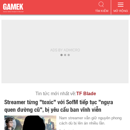
TÌM KIẾM
MỞ RỘNG
Tin tức mới nhất về:
TF Blade
Streamer từng "toxic" với SofM tiếp tục "ngựa
quen đường cũ", bị yêu cầu ban vĩnh viễn
Nam streamer vẫn giữ nguyên phong
cách dù bị lên án nhiều lần.