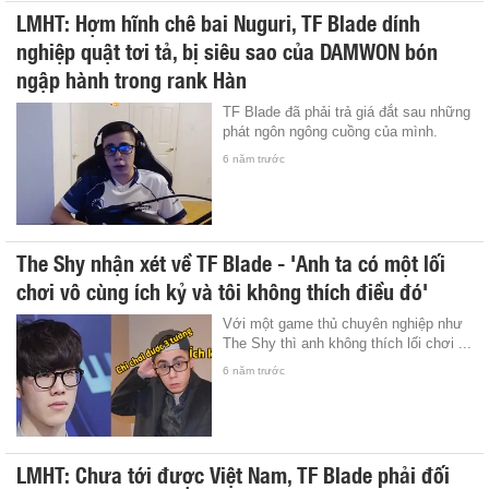
LMHT: Hợm hĩnh chê bai Nuguri, TF Blade dính
nghiệp quật tơi tả, bị siêu sao của DAMWON bón
ngập hành trong rank Hàn
TF Blade đã phải trả giá đắt sau những
phát ngôn ngông cuồng của mình.
6 năm trước
The Shy nhận xét về TF Blade - 'Anh ta có một lối
chơi vô cùng ích kỷ và tôi không thích điều đó'
Với một game thủ chuyên nghiệp như
The Shy thì anh không thích lối chơi ...
6 năm trước
LMHT: Chưa tới được Việt Nam, TF Blade phải đối