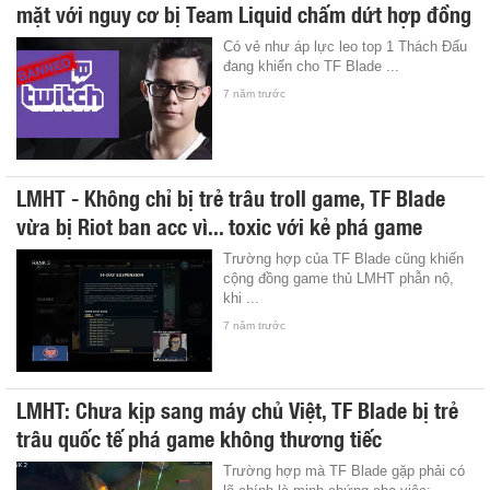
mặt với nguy cơ bị Team Liquid chấm dứt hợp đồng
Có vẻ như áp lực leo top 1 Thách Đấu
đang khiến cho TF Blade ...
7 năm trước
LMHT - Không chỉ bị trẻ trâu troll game, TF Blade
vừa bị Riot ban acc vì... toxic với kẻ phá game
Trường hợp của TF Blade cũng khiến
cộng đồng game thủ LMHT phẫn nộ,
khi ...
7 năm trước
LMHT: Chưa kịp sang máy chủ Việt, TF Blade bị trẻ
trâu quốc tế phá game không thương tiếc
Trường hợp mà TF Blade gặp phải có