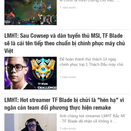
lẽ chính là minh chứng cho việc: ...
7 năm trước
LMHT: Sau Cowsep và dàn tuyển thủ MSI, TF Blade
sẽ là cái tên tiếp theo chuẩn bị chinh phục máy chủ
Việt
Để hoàn thành thử thách 14 ngày
chinh phục top 1 Thách Đấu máy chủ
...
7 năm trước
LMHT: Hot streamer TF Blade bị chửi là "hèn hạ" vì
ngăn cản team đối phương thực hiện remake
Anh chàng hot streamer LMHT Bắc Mĩ
- TF Blade đã nhận về không ít ...
7 năm trước