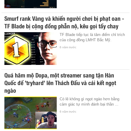
Smurf rank Vàng và khiến người chơi bị phạt oan -
TF Blade bị cộng đồng phẫn nộ, kêu gọi tẩy chay
TF Blade tiếp tục là tâm điểm chỉ trích
của cộng đồng LMHT Bắc Mỹ.
6 năm trước
Quá hâm mộ Dopa, một streamer sang tận Hàn
Quốc để 'tryhard' lên Thách Đấu và cái kết ngọt
ngào
Có lẽ không gì ngọt ngào hơn bằng
cảm giác tự mình đánh bại thần ...
6 năm trước