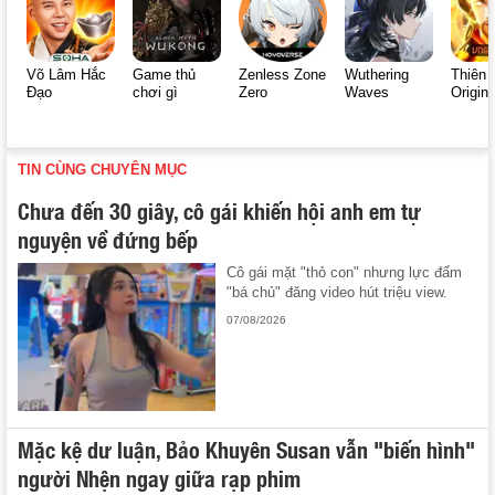
Võ Lâm Hắc
Game thủ
Zenless Zone
Wuthering
Thiên 
Đạo
chơi gì
Zero
Waves
Origin
TIN CÙNG CHUYÊN MỤC
Chưa đến 30 giây, cô gái khiến hội anh em tự
nguyện về đứng bếp
Cô gái mặt "thỏ con" nhưng lực đấm
"bá chủ" đăng video hút triệu view.
07/08/2026
Mặc kệ dư luận, Bảo Khuyên Susan vẫn "biến hình"
người Nhện ngay giữa rạp phim