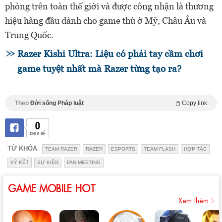
phòng trên toàn thế giới và được công nhận là thương
hiệu hàng đầu dành cho game thủ ở Mỹ, Châu Âu và
Trung Quốc.
Razer Kishi Ultra: Liệu có phải tay cầm chơi
game tuyệt nhất mà Razer từng tạo ra?
Theo
Đời sống Pháp luật
Copy link
0
CHIA SẺ
TỪ KHÓA
TEAM RAZER
RAZER
ESPORTS
TEAM FLASH
HỢP TÁC
KÝ KẾT
SỰ KIỆN
FAN MEETING
GAME MOBILE HOT
Xem thêm