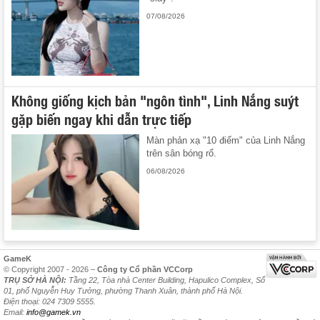
07/08/2026
Không giống kịch bản "ngôn tình", Linh Nắng suýt
gặp biến ngay khi dẫn trực tiếp
Màn phản xạ "10 điểm" của Linh Nắng
trên sân bóng rổ.
06/08/2026
GameK
© Copyright 2007 - 2026 –
Công ty Cổ phần VCCorp
TRỤ SỞ HÀ NỘI:
Tầng 22, Tòa nhà Center Building, Hapulico Complex, Số
01, phố Nguyễn Huy Tưởng, phường Thanh Xuân, thành phố Hà Nội.
Điện thoại: 024 7309 5555.
Email:
info@gamek.vn