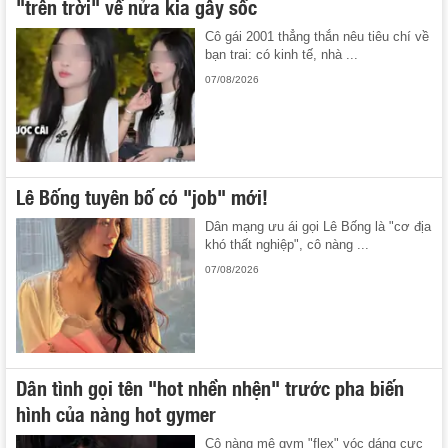
"trên trời" về nửa kia gây sốc
Cô gái 2001 thẳng thắn nêu tiêu chí về
bạn trai: có kinh tế, nhà ...
07/08/2026
Lê Bống tuyên bố có "job" mới!
Dân mạng ưu ái gọi Lê Bống là "cơ địa
khó thất nghiệp", cô nàng ...
07/08/2026
Dân tình gọi tên "hot nhền nhện" trước pha biến
hình của nàng hot gymer
Cô nàng mê gym "flex" vóc dáng cực