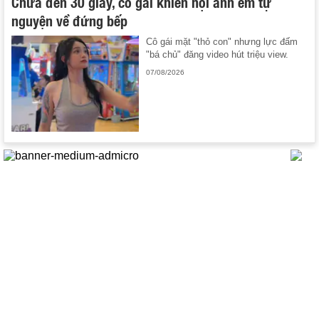
Chưa đến 30 giây, cô gái khiến hội anh em tự
nguyện về đứng bếp
Cô gái mặt "thỏ con" nhưng lực đấm
"bá chủ" đăng video hút triệu view.
07/08/2026