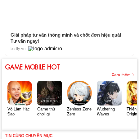
Giải pháp tư vấn thông minh và chốt đơn hiệu quả!
Tư vấn ngay!
bizfly.vn
GAME MOBILE HOT
Xem thêm
Võ Lâm Hắc
Game thủ
Zenless Zone
Wuthering
Thiên 
Đạo
chơi gì
Zero
Waves
Origin
TIN CÙNG CHUYÊN MỤC