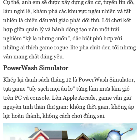
Cụ thể, anh em sẽ được xây dựng căn cứ, tuyển tín đồ,
làm nghi lễ, khám phá các khu vực ngẫu nhiên và tất
nhiên là chiến đấu với giáo phái đối thủ. Lối chơi kết
hợp giữa quản lý và hành động tạo nên một trải
nghiệm “kỳ lạ nhưng cuốn”, đặc biệt phù hợp với
những ai thích game rogue-lite pha chút đen tối nhưng
vẫn mang chất đáng yêu.
PowerWash Simulator
Khép lại danh sách tháng 12 là PowerWash Simulator,
tựa game “tẩy sạch mọi âu lo” từng làm mưa làm gió
trên PC và console. Lên Apple Arcade, game vẫn giữ
nguyên tinh thần thư giãn: không thời gian, không áp
lực hoàn thành, không cách chơi đúng sai.