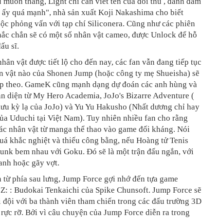
u muốn thắng, Light chỉ cần viết tên của đối thủ , đánh đấm
 ấy quá mạnh", nhà sản xuất Koji Nakashima cho biết
ộc phỏng vấn với tạp chí Siliconera. Cũng như các phiên
hắc chắn sẽ có một số nhân vật cameo, được Unlock để hỗ
ấu sĩ.
nhân vật được tiết lộ cho đến nay, các fan vẫn đang tiếp tục
n vật nào của Shonen Jump (hoặc công ty mẹ Shueisha) sẽ
iếp theo. GameK cũng mạnh dạng dự đoán các anh hùng và
n diện từ My Hero Academia, JoJo's Bizarre Adventure (
lưu kỳ lạ của JoJo) và Yu Yu Hakusho (Nhất dương chỉ hay
ủa Uduchi tại Việt Nam). Tuy nhiên nhiều fan cho rằng
ác nhân vật từ manga thể thao vào game đối kháng. Nói
uá khắc nghiệt và thiếu công bằng, nếu Hoàng tử Tenis
unk bem nhau với Goku. Đó sẽ là một trận đấu ngắn, với
anh hoặc gãy vợt.
 từ phía sau lưng, Jump Force gợi nhớ đến tựa game
Z: : Budokai Tenkaichi của Spike Chunsoft. Jump Force sẽ
 đội với ba thành viên tham chiến trong các đấu trường 3D
rực rỡ. Bởi vì câu chuyện của Jump Force diễn ra trong