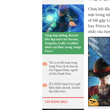
Chưa hết đâu
mặt trong t
sẽ bắt gặp L
hay Frieza 
nhất của Ju
Tổng hợp những đón kết
liễu đẹp mắt của Naruto,
Songoku, Luffy và nhiều
nhân vật khác trong Jump
Force
Thì ra sự hỗn loạn trong
Jump Force là do bàn tay
của Yagami Raito, người
sở hữu Death Note
[E3 2018] Jump Force giới
thiệu nhân vật mới, Sasuke
đại chiến Zoro
TIN ĐÁNG ĐỌC