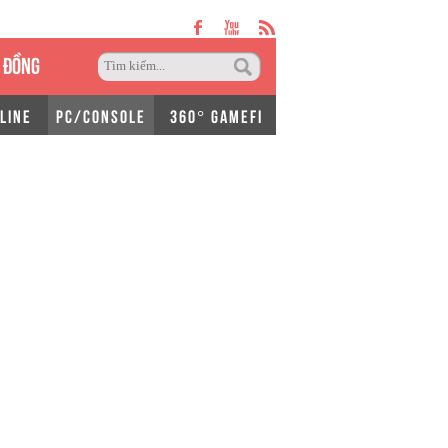
 ĐỒNG
LINE
PC/CONSOLE
360° GAMEFI