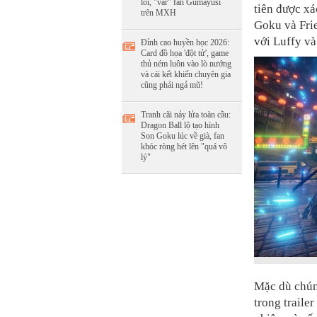
lỗi, "var" fan Gumayusi
tiên được xá
trên MXH
Goku và Frie
với Luffy và
Đỉnh cao huyền học 2026:
Card đồ họa 'đột tử', game
thủ ném luôn vào lò nướng
và cái kết khiến chuyên gia
cũng phải ngả mũ!
Tranh cãi nảy lửa toàn cầu:
Dragon Ball lộ tạo hình
Son Goku lúc về già, fan
khóc ròng hét lên "quá vô
lý"
Mặc dù chún
trong traile