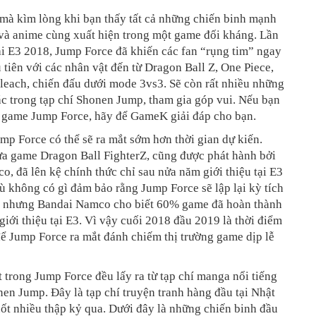
mà kìm lòng khi bạn thấy tất cả những chiến binh mạnh
và anime cùng xuất hiện trong một game đối kháng. Lần
ại E3 2018, Jump Force đã khiến các fan “rụng tim” ngay
ầu tiên với các nhân vật đến từ Dragon Ball Z, One Piece,
leach, chiến đấu dưới mode 3vs3. Sẽ còn rất nhiều những
c trong tạp chí Shonen Jump, tham gia góp vui. Nếu bạn
a game Jump Force, hãy để GameK giải đáp cho bạn.
p Force có thể sẽ ra mắt sớm hơn thời gian dự kiến.
ựa game Dragon Ball FighterZ, cũng được phát hành bởi
, đã lên kệ chính thức chỉ sau nửa năm giới thiệu tại E3
 không có gì đảm bảo rằng Jump Force sẽ lập lại kỳ tích
, nhưng Bandai Namco cho biết 60% game đã hoàn thành
giới thiệu tại E3. Vì vậy cuối 2018 đầu 2019 là thời điểm
ể Jump Force ra mắt đánh chiếm thị trường game dịp lễ
 trong Jump Force đều lấy ra từ tạp chí manga nổi tiếng
n Jump. Đây là tạp chí truyện tranh hàng đầu tại Nhật
ốt nhiều thập kỷ qua. Dưới đây là những chiến binh đầu