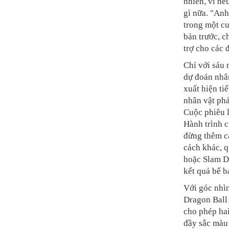
nhiên, vì nế
gì nữa. "Anh
trong một cu
bản trước, c
trợ cho các đ
Chỉ với sáu 
dự đoán nhâ
xuất hiện t
nhân vật phả
Cuộc phiêu 
Hành trình c
đừng thêm c
cách khác, q
hoặc Slam D
kết quả bể b
Với góc nhìn
Dragon Ball 
cho phép hai
đầy sắc màu 