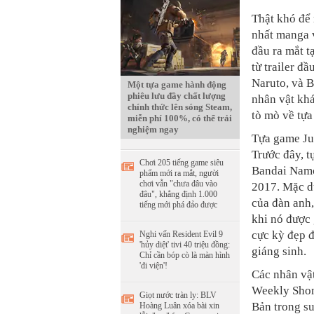
Thật khó để 
nhất manga 
đầu ra mắt t
từ trailer đ
Naruto, và B
Một tựa game hành động
phiêu lưu đầy chất lượng
nhân vật khá
chính thức lên sóng Steam,
tò mò về tự
miễn phí 100%, có thể trải
nghiệm ngay
Tựa game Jum
Trước đây, t
Chơi 205 tiếng game siêu
Bandai Namco
phẩm mới ra mắt, người
chơi vẫn "chưa đâu vào
2017. Mặc dù
đâu", khẳng định 1.000
của đàn anh
tiếng mới phá đảo được
khi nó được 
cực kỳ đẹp đ
Nghi vấn Resident Evil 9
'hủy diệt' tivi 40 triệu đồng:
giáng sinh.
Chỉ cần bóp cò là màn hình
'đi viện'!
Các nhân vật
Weekly Shone
Giọt nước tràn ly: BLV
Bản trong su
Hoàng Luân xóa bài xin