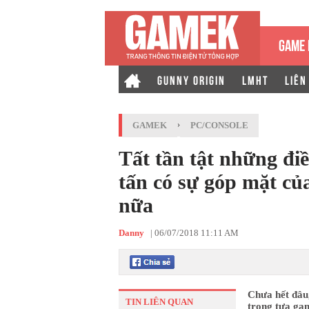
GAME 
GUNNY ORIGIN
LMHT
LIÊN
GAMEK
›
PC/CONSOLE
Tất tần tật những đi
tấn có sự góp mặt củ
nữa
Danny
|
06/07/2018 11:11 AM
Chưa hết đâu,
TIN LIÊN QUAN
trong tựa ga