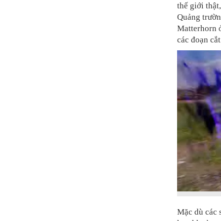
thế giới thậ
Quảng trườn
Matterhorn ở
các đoạn cắt
Mặc dù các s