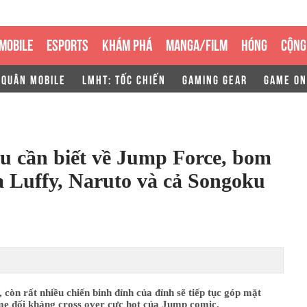
MOBILE
ESPORTS
KHÁM PHÁ
MANGA/FILM
HÓNG
CỘNG
 QUÂN MOBILE
LMHT: TỐC CHIẾN
GAMING GEAR
GAME ON
ều cần biết về Jump Force, bom
a Luffy, Naruto và cả Songoku
 còn rất nhiều chiến binh đỉnh của đỉnh sẽ tiếp tục góp mặt
me đối kháng cross over cực hot của Jump comic.