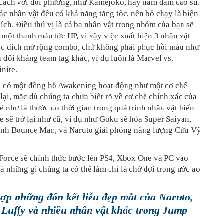
cách với đối phương, như Kamejoko, hay nấm đấm cao su.
ác nhân vật đều có khả năng tăng tốc, nên bỏ chạy là biện
ích. Điều thú vị là cả ba nhân vật trong nhóm của bạn sẽ
 một thanh máu tức HP, vì vậy việc xuất hiện 3 nhân vật
c đích mở rộng combo, chứ không phải phục hồi máu như
a đối kháng team tag khác, ví dụ luôn là Marvel vs.
nite.
n có một đồng hồ Awakening hoạt động như một cơ chế
 lại, mặc dù chúng ta chưa biết rõ về cơ chế chính xác của
ẻ như là thước đo thời gian trong quá trình nhân vật biến
me sẽ trở lại như cũ, ví dụ như Goku sẽ hóa Super Saiyan,
hành Bounce Man, và Naruto giải phóng năng lượng Cửu Vỹ
orce sẽ chính thức bước lên PS4, Xbox One và PC vào
 những gì chúng ta có thể làm chỉ là chờ đợi trong ước ao
ợp những đón kết liễu đẹp mắt của Naruto,
Luffy và nhiều nhân vật khác trong Jump