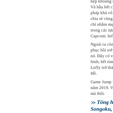
hẹp khoảng 
Và hầu hết c
pháp khá vô 
chia sẻ cùng
chỉ nhằm mụ
trong các tự
Capcom: Infi
Ngoài ra cò
phục hồi trở
nó. Đây có v
hình, hết ti
Luffy trở t
Hồ.
Game Jump F
năm 2019. Và
mà thôi.
Tổng h
Songoku, 