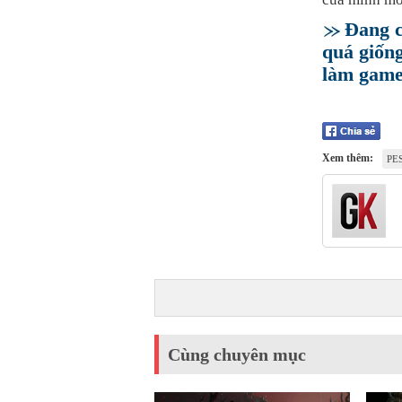
Đang c
quá giống
làm gam
Xem thêm:
PE
Cùng chuyên mục