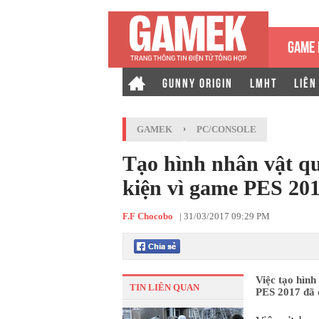
GAME 
GUNNY ORIGIN
LMHT
LIÊN
GAMEK
›
PC/CONSOLE
Tạo hình nhân vật q
kiện vì game PES 20
F.F Chocobo
|
31/03/2017 09:29 PM
Việc tạo hình
TIN LIÊN QUAN
PES 2017 đã 