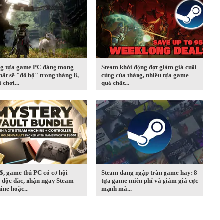
g tựa game PC đáng mong
Steam khởi động đợt giảm giá cuối
hất sẽ "đổ bộ" trong tháng 8,
cùng của tháng, nhiều tựa game
 chơi...
quá chất...
$, game thủ PC có cơ hội
Steam đang ngập tràn game hay: 8
 độc đắc, nhận ngay Steam
tựa game miễn phí và giảm giá cực
ne hoặc...
mạnh mà...