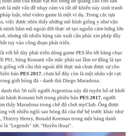
 hình ảnh của nhân vật nổi tiếng để quảng cáo cho sản
h là một vấn đề nhạy cảm và rất dễ khiến nảy sinh tranh
pháp luật, như video game là một ví dụ. Trong các tựa
ao, việc được nhìn thấy những mô hình giống y như vận
à mình hâm mộ ngoài đời thực sẽ tạo nguồn cảm hứng lớn
ơi, nhưng tất nhiên hãng sản xuất cần phải xin phép đầy
 bắt tay vào công đoạn phát triển.
 là với bề dày phát triển dòng game PES lên tới hàng chục
ời PS1, hãng Konami vẫn mắc phải sai lầm sơ đẳng là tạo
t giống với cầu thủ ngoài đời thực mà chưa được sự cho
phiên bản
PES 2017
, chưa kể đây còn là một nhân vật cực
 trong giới bóng đá - danh thủ Diego Maradona.
danh thủ 56 tuổi người Argentina này đã tuyên bố sẽ khởi
hát hành Konami bởi trong phiên bản
PES 2017
, người
 tìm thấy Maradona trong chế độ chơi myClub. Ông được
ng với nhiều ngôi sao bóng đá của thế hệ trước khác như
, Thierry Henry, Ronald Koeman trong một bảng danh
i là "Legends" tức "Huyền thoại".