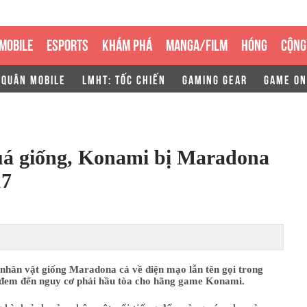
MOBILE
ESPORTS
KHÁM PHÁ
MANGA/FILM
HÓNG
CỘNG
 QUÂN MOBILE
LMHT: TỐC CHIẾN
GAMING GEAR
GAME ON
uá giống, Konami bị Maradona
17
 nhân vật giống Maradona cả về diện mạo lẫn tên gọi trong
đem đến nguy cơ phải hầu tòa cho hãng game Konami.