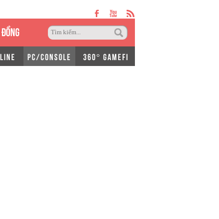
 ĐỒNG
LINE
PC/CONSOLE
360° GAMEFI