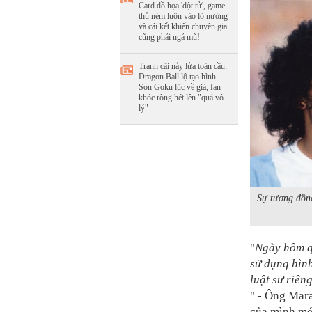
Card đồ họa 'đột tử', game
thủ ném luôn vào lò nướng
và cái kết khiến chuyên gia
cũng phải ngả mũ!
Tranh cãi nảy lửa toàn cầu:
Dragon Ball lộ tạo hình
Son Goku lúc về già, fan
khóc ròng hét lên "quá vô
lý"
Sự tương đồn
"
Ngày hôm q
sử dụng hình
luật sư riên
" - Ông Mara
của mình mớ