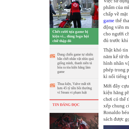
Việc sử dụng
phẩm của mìn
chấp về mặt 
game
thể th
động viên m
Chết cười tựa game bị
cho người ch
kiện vì... dùng logo hội
đủ trước khi
chữ thập đỏ
Thật khó tin
Đang chiến game tự nhiên
năm kể từ th
bắn chết nhân vật nhìn quá
hình nhân vậ
giống mình, thanh niên tá
hỏa ra tòa kiện hãng làm
phép trong 
game
kì nổi tiếng
Thua kiện, Valve mất tới
Mới đây cựu 
hơn 45 tỷ tiền bồi thường
kiện hãng p
vì Steam vi phạm luật
chơi có thể
TIN ĐÁNG ĐỌC
xếp chung cù
Ronaldo béo
sách được gọ