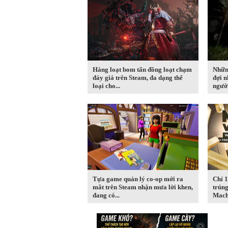
Hàng loạt bom tấn đồng loạt chạm
Nhữn
đáy giá trên Steam, đa dạng thể
đợi n
loại cho...
người
Tựa game quản lý co-op mới ra
Chỉ 1
mắt trên Steam nhận mưa lời khen,
trúng
đang có...
Machi