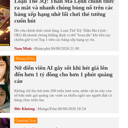
Loạn Thế 3Q: Thần Ma Lệnh chính thức
ra mắt và nhanh chóng bùng nổ trên các
bảng xếp hạng nhờ lối chơi thẻ tướng
cuốn hút
Dù vừa chính thức trình làng, Loạn Thế 3Q: Thần Ma Lệnh -
OEG đã nhanh chóng khẳng định vị thế "bom tấn" khi liên tục
chiếm giữ vị trí Top 1 trên các bảng xếp hạng uy tín.
Nam Minh
-
Khám phá
06/08/2026 21:00
Manga/Film
Nữ diễn viên AI gây sốt khi hét giá lên
đến hơn 1 tỷ đồng cho hơn 1 phút quảng
cáo
Không chỉ thu hút hơn 200 triệu lượt xem, nhân vật ảo này còn
sở hữu mức giá quảng cáo vượt xa nhiều ngôi sao người thật có
hàng chục triệu fan.
Đức Khương
-
Manga/Film
06/08/2026 18:54
Gaming Gear