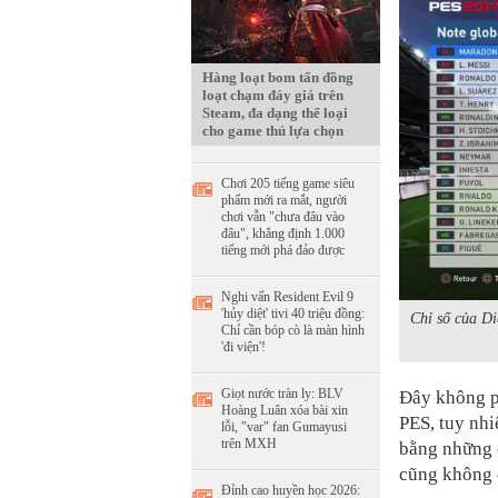
Hàng loạt bom tấn đồng
loạt chạm đáy giá trên
Steam, đa dạng thể loại
cho game thủ lựa chọn
Chơi 205 tiếng game siêu
phẩm mới ra mắt, người
chơi vẫn "chưa đâu vào
đâu", khẳng định 1.000
tiếng mới phá đảo được
Nghi vấn Resident Evil 9
'hủy diệt' tivi 40 triệu đồng:
Chỉ số của Di
Chỉ cần bóp cò là màn hình
'đi viện'!
Giọt nước tràn ly: BLV
Đây không p
Hoàng Luân xóa bài xin
PES, tuy nh
lỗi, "var" fan Gumayusi
trên MXH
bằng những c
cũng không 
Đỉnh cao huyền học 2026: