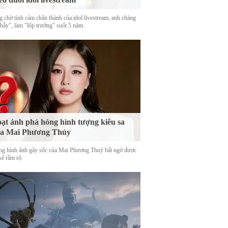
g chờ tình cảm chân thành của idol livestream, anh chàng
 bẫy", làm "lốp trưởng" suốt 5 năm.
ạt ảnh phá hỏng hình tượng kiêu sa
ủa Mai Phương Thúy
g hình ảnh gây sốc của Mai Phương Thuý bất ngờ được
sẻ rầm rộ.