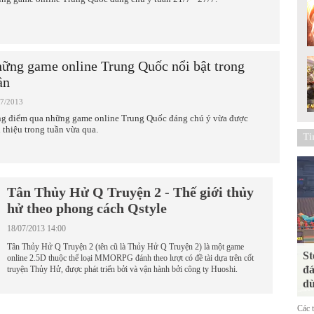
ững game online Trung Quốc nổi bật trong
ần
07/2013
g điểm qua những game online Trung Quốc đáng chú ý vừa được
i thiệu trong tuần vừa qua.
Ti
Tân Thủy Hử Q Truyện 2 - Thế giới thủy
hử theo phong cách Qstyle
18/07/2013 14:00
Tân Thủy Hử Q Truyện 2 (tên cũ là Thủy Hử Q Truyện 2) là một game
St
online 2.5D thuộc thể loại MMORPG đánh theo lượt có đề tài dựa trên cốt
đá
truyện Thủy Hử, được phát triển bởi và vận hành bởi công ty Huoshi.
dù
Các 