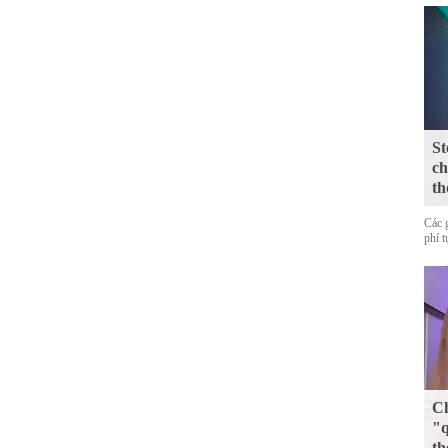
St
ch
th
Các 
phí 
Ch
"q
th