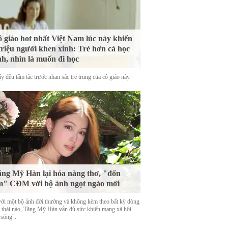
 giáo hot nhất Việt Nam lúc này khiến
triệu người khen xinh: Trẻ hơn cả học
nh, nhìn là muốn đi học
y đều tấm tắc trước nhan sắc trẻ trung của cô giáo này.
ng Mỹ Hàn lại hóa nàng thơ, "đốn
m" CĐM với bộ ảnh ngọt ngào mới
với một bộ ảnh đời thường và không kèm theo bất kỳ dòng
g thái nào, Tăng Mỹ Hàn vẫn đủ sức khiến mạng xã hội
 sóng".