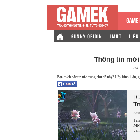
GAME 
GUNNY ORIGIN
LMHT
LIÊN
Thông tin mớ
CẬ
Bạn thích các tin tức trong chủ đề này? Hãy bình luận, g
[C
Tr
23/
Tân
MMO
vận