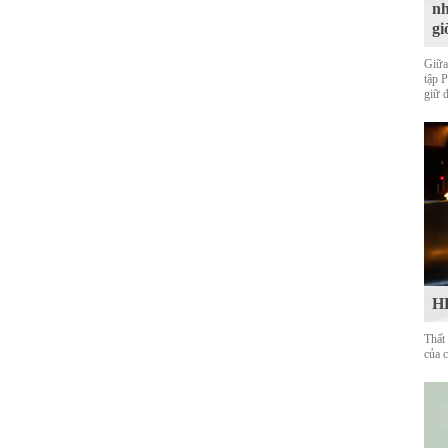
nh
gi
Giữa
tập 
giữ 
HL
Thất
của 