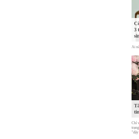
Cô
3 
si
Ai nấ
Tă
ti
Chỉ 
trạn
"dậy