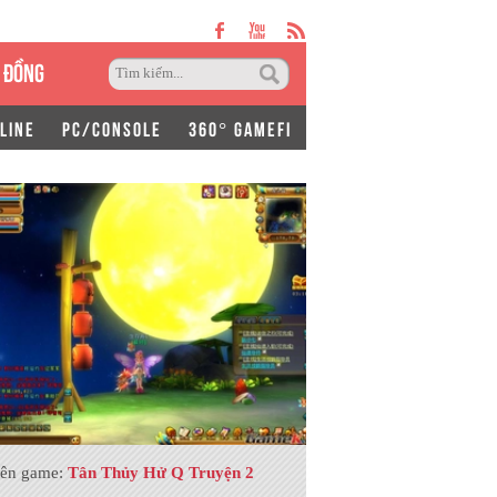
 ĐỒNG
LINE
PC/CONSOLE
360° GAMEFI
ên game:
Tân Thủy Hử Q Truyện 2