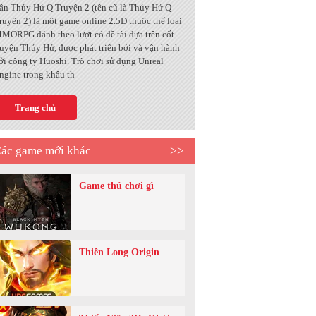
ân Thủy Hử Q Truyện 2 (tên cũ là Thủy Hử Q
ruyện 2) là một game online 2.5D thuộc thể loại
MORPG đánh theo lượt có đề tài dựa trên cốt
ruyện Thủy Hử, được phát triển bởi và vận hành
ởi công ty Huoshi. Trò chơi sử dụng Unreal
ngine trong khâu th
Trang chủ
ác game mới khác
>>
Game thủ chơi gì
Thiên Long Origin