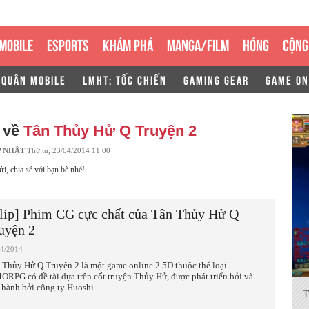
MOBILE
ESPORTS
KHÁM PHÁ
MANGA/FILM
HÓNG
CỘNG
 QUÂN MOBILE
LMHT: TỐC CHIẾN
GAMING GEAR
GAME ON
i về
Tân Thủy Hử Q Truyện 2
P NHẬT
Thứ tư, 23/04/2014 11:00
ửi, chia sẻ với bạn bè nhé!
lip] Phim CG cực chất của Tân Thủy Hử Q
uyện 2
04/2014
 Thủy Hử Q Truyện 2 là một game online 2.5D thuộc thể loại
RPG có đề tài dựa trên cốt truyện Thủy Hử, được phát triển bởi và
 hành bởi công ty Huoshi.
T