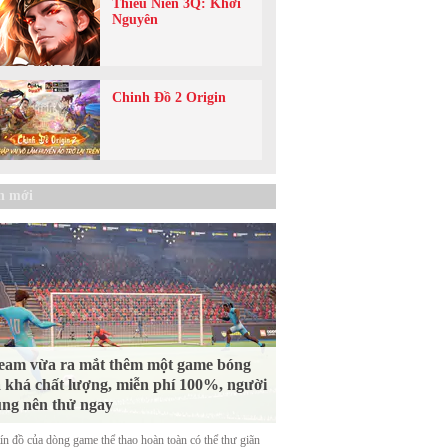
Thiếu Niên 3Q: Khởi
Nguyên
Chinh Đồ 2 Origin
n mới
eam vừa ra mắt thêm một game bóng
 khá chất lượng, miễn phí 100%, người
ng nên thử ngay
tín đồ của dòng game thể thao hoàn toàn có thể thư giãn