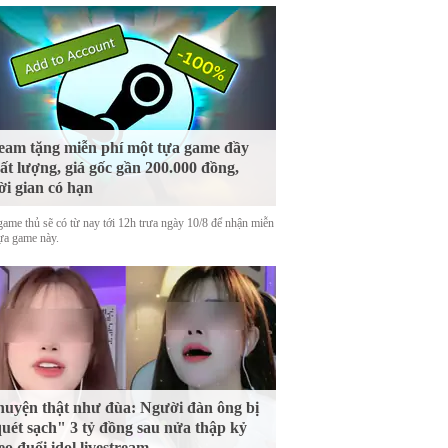
eam tặng miễn phí một tựa game đầy
ất lượng, giá gốc gần 200.000 đồng,
ời gian có hạn
game thủ sẽ có từ nay tới 12h trưa ngày 10/8 để nhận miễn
tựa game này.
uyện thật như đùa: Người đàn ông bị
uét sạch" 3 tỷ đồng sau nửa thập kỷ
eo đuổi idol livestream