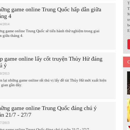
T
ững game online Trung Quốc hấp dẫn giữa
T
M
áng 4
t
04/2014
b
E
ng game online Trung Quốc sẽ tiến hành thử nghiệm trong giai
n giữa tháng 4.
p game online lấy cốt truyện Thủy Hử đáng
C
ú ý
10/2013
m lại những game online rất thú vị lấy đề tài Thủy Hử mới xuất hiện
i gian gần đây.
ững game online Trung Quốc đáng chú ý
ần 21/7 - 27/7
07/2013
ng game online Trung Quốc đáng chú ý tuần 21/7 - 27/7.