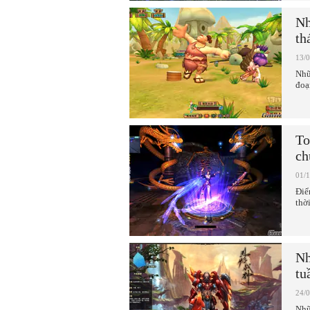
Nh
th
13/
Nhữ
đoạ
To
ch
01/
Điể
thờ
Nh
tu
24/
Nhữ