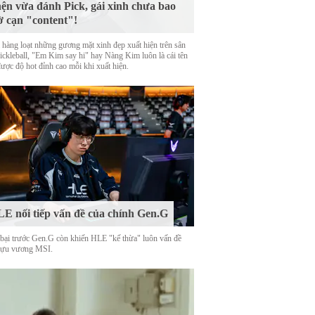
ện vừa đánh Pick, gái xinh chưa bao
ờ cạn "content"!
 hàng loạt những gương mặt xinh đẹp xuất hiện trên sân
Pickleball, "Em Kim say hi" hay Nàng Kim luôn là cái tên
được độ hot đỉnh cao mỗi khi xuất hiện.
E nối tiếp vấn đề của chính Gen.G
 bại trước Gen.G còn khiến HLE "kế thừa" luôn vấn đề
cựu vương MSI.