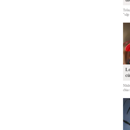
Trôn
"sập
Lo
c
Nhữn
chia 