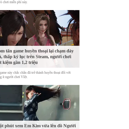
rò chơi miễn phí này.
m tấn game huyền thoại lại chạm đáy
á, thấp kỷ lục trên Steam, người chơi
ết kiệm gần 1,2 triệu
game này chắc chắn đã trở thành huyền thoại đối với
 ít người chơi VIệt.
t phút xem Em Kim vừa lên đồ Người