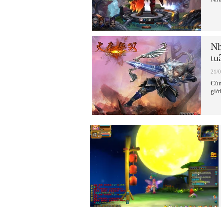
Nh
tu
21/
Cùn
giớ