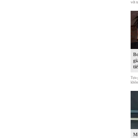
với t
Bo
gi
ti
Tựa 
không
Mộ