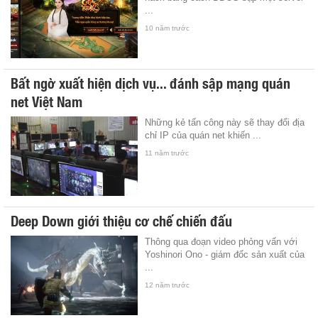
...
10 năm trước
Bất ngờ xuất hiện dịch vụ... đánh sập mạng quán
net Việt Nam
Những kẻ tấn công này sẽ thay đổi địa
chỉ IP của quán net khiến ...
11 năm trước
Deep Down giới thiệu cơ chế chiến đấu
Thông qua đoạn video phỏng vấn với
Yoshinori Ono - giám đốc sản xuất của
...
12 năm trước