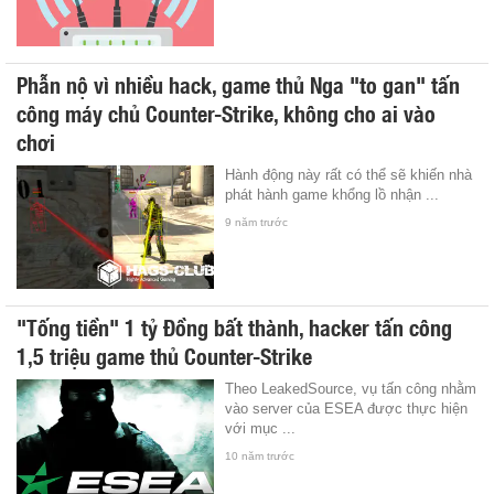
Phẫn nộ vì nhiều hack, game thủ Nga "to gan" tấn
công máy chủ Counter-Strike, không cho ai vào
chơi
Hành động này rất có thể sẽ khiến nhà
phát hành game khổng lồ nhận ...
9 năm trước
"Tống tiền" 1 tỷ Đồng bất thành, hacker tấn công
1,5 triệu game thủ Counter-Strike
Theo LeakedSource, vụ tấn công nhằm
vào server của ESEA được thực hiện
với mục ...
10 năm trước