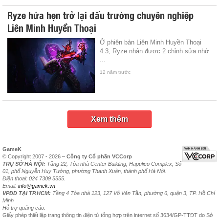
Ryze hứa hẹn trở lại đấu trường chuyên nghiệp
Liên Minh Huyền Thoại
Ở phiên bản Liên Minh Huyền Thoại
4.3, Ryze nhận được 2 chỉnh sửa nhở
...
12 năm trước
Xem thêm
GameK
© Copyright 2007 - 2026 –
Công ty Cổ phần VCCorp
TRỤ SỞ HÀ NỘI:
Tầng 22, Tòa nhà Center Building, Hapulico Complex, Số
01, phố Nguyễn Huy Tưởng, phường Thanh Xuân, thành phố Hà Nội.
Điện thoại: 024 7309 5555.
Email:
info@gamek.vn
VPĐD TẠI TP.HCM:
Tầng 4 Tòa nhà 123, 127 Võ Văn Tần, phường 6, quận 3, TP. Hồ Chí
Minh
Hỗ trợ quảng cáo:
Giấy phép thiết lập trang thông tin điện tử tổng hợp trên internet số 3634/GP-TTĐT do Sở