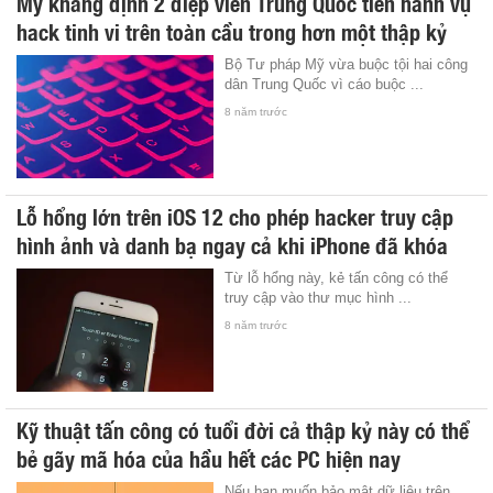
Mỹ khẳng định 2 điệp viên Trung Quốc tiến hành vụ
hack tinh vi trên toàn cầu trong hơn một thập kỷ
Bộ Tư pháp Mỹ vừa buộc tội hai công
dân Trung Quốc vì cáo buộc ...
8 năm trước
Lỗ hổng lớn trên iOS 12 cho phép hacker truy cập
hình ảnh và danh bạ ngay cả khi iPhone đã khóa
Từ lỗ hổng này, kẻ tấn công có thể
truy cập vào thư mục hình ...
8 năm trước
Kỹ thuật tấn công có tuổi đời cả thập kỷ này có thể
bẻ gãy mã hóa của hầu hết các PC hiện nay
Nếu bạn muốn bảo mật dữ liệu trên