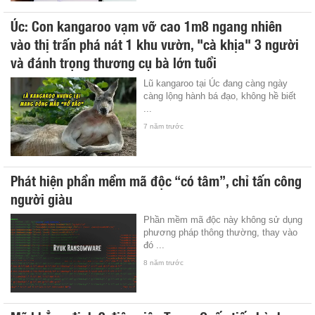
Úc: Con kangaroo vạm vỡ cao 1m8 ngang nhiên
vào thị trấn phá nát 1 khu vườn, "cà khịa" 3 người
và đánh trọng thương cụ bà lớn tuổi
Lũ kangaroo tại Úc đang càng ngày
càng lộng hành bá đạo, không hề biết
...
7 năm trước
Phát hiện phần mềm mã độc “có tâm”, chỉ tấn công
người giàu
Phần mềm mã độc này không sử dụng
phương pháp thông thường, thay vào
đó ...
8 năm trước