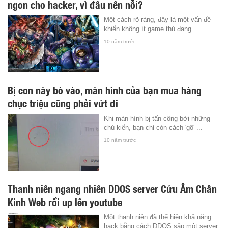
ngon cho hacker, vì đâu nên nỗi?
Một cách rõ ràng, đây là một vấn đề
khiến không ít game thủ đang ...
10 năm trước
Bị con này bò vào, màn hình của bạn mua hàng
chục triệu cũng phải vứt đi
Khi màn hình bị tấn công bởi những
chú kiến, bạn chỉ còn cách 'gõ' ...
10 năm trước
Thanh niên ngang nhiên DDOS server Cửu Âm Chân
Kinh Web rồi up lên youtube
Một thanh niên đã thể hiện khả năng
hack bằng cách DDOS sập một server