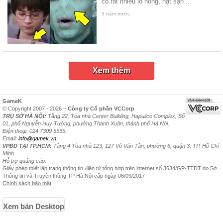
có rất nhiều lỗ hổng, hạt sạn ...
5 năm trước
Xem thêm
GameK
© Copyright 2007 - 2026 –
Công ty Cổ phần VCCorp
TRỤ SỞ HÀ NỘI:
Tầng 22, Tòa nhà Center Building, Hapulico Complex, Số
01, phố Nguyễn Huy Tưởng, phường Thanh Xuân, thành phố Hà Nội.
Điện thoại: 024 7309 5555.
Email:
info@gamek.vn
VPĐD TẠI TP.HCM:
Tầng 4 Tòa nhà 123, 127 Võ Văn Tần, phường 6, quận 3, TP. Hồ Chí
Minh
Hỗ trợ quảng cáo:
Giấy phép thiết lập trang thông tin điện tử tổng hợp trên internet số 3634/GP-TTĐT do Sở
Thông tin và Truyền thông TP Hà Nội cấp ngày 06/09/2017
Chính sách bảo mật
Xem bản Desktop