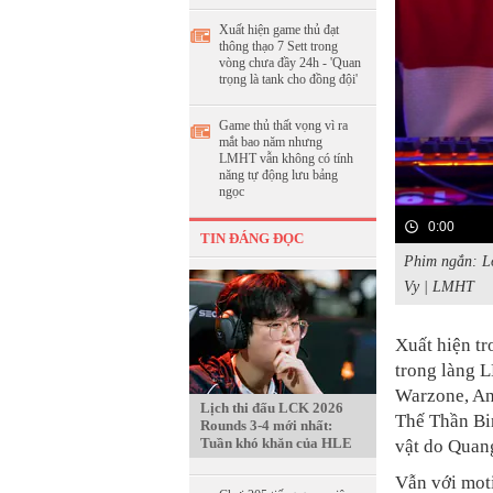
Xuất hiện game thủ đạt
thông thạo 7 Sett trong
vòng chưa đầy 24h - 'Quan
trọng là tank cho đồng đội'
Game thủ thất vọng vì ra
mắt bao năm nhưng
LMHT vẫn không có tính
năng tự động lưu bảng
ngọc
0:00
TIN ĐÁNG ĐỌC
Phim ngắn: L
Vy | LMHT
Xuất hiện tr
trong làng 
Warzone, An
Lịch thi đấu LCK 2026
Thế Thần Bin
Rounds 3-4 mới nhất:
Tuần khó khăn của HLE
vật do Quan
Vẫn với mot