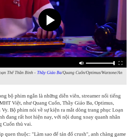
oạn Thế Thần Binh -
Thầy Giáo Ba
/Quang Cuốn/Optimus/Warzone/An
ong bộ phim ngắn là những diễn viên, streamer nổi tiếng
LMHT Việt, như Quang Cuốn, Thầy Giáo Ba, Optimus,
 Vy. Bộ phim nói về sự kiện ra mắt dòng trang phục Loạn
h đang rất hot hiện nay, với nội dung xoay quanh nhân
g Cuốn thủ vai.
ip quen thuộc: "Làm sao để tán đổ crush", anh chàng game