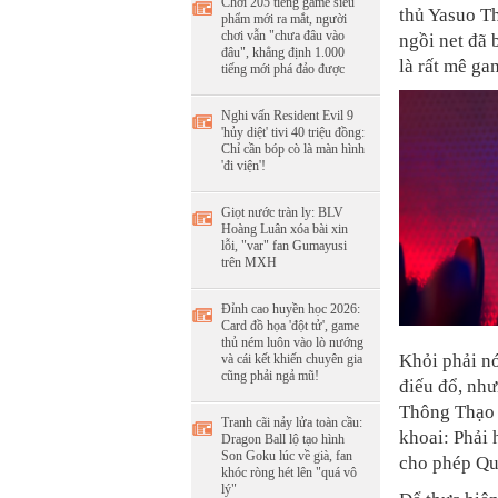
Chơi 205 tiếng game siêu
thủ Yasuo T
phẩm mới ra mắt, người
chơi vẫn "chưa đâu vào
ngồi net đã 
đâu", khẳng định 1.000
là rất mê ga
tiếng mới phá đảo được
Nghi vấn Resident Evil 9
'hủy diệt' tivi 40 triệu đồng:
Chỉ cần bóp cò là màn hình
'đi viện'!
Giọt nước tràn ly: BLV
Hoàng Luân xóa bài xin
lỗi, "var" fan Gumayusi
trên MXH
Đỉnh cao huyền học 2026:
Card đồ họa 'đột tử', game
thủ ném luôn vào lò nướng
Khỏi phải nó
và cái kết khiến chuyên gia
cũng phải ngả mũ!
điếu đổ, như
Thông Thạo 
Tranh cãi nảy lửa toàn cầu:
khoai: Phải
Dragon Ball lộ tạo hình
Son Goku lúc về già, fan
cho phép Qua
khóc ròng hét lên "quá vô
lý"