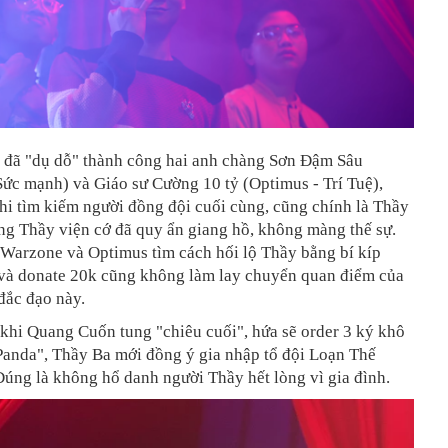
đã "dụ dỗ" thành công hai anh chàng Sơn Đậm Sâu
ức mạnh) và Giáo sư Cường 10 tỷ (Optimus - Trí Tuệ),
hi tìm kiếm người đồng đội cuối cùng, cũng chính là Thầy
ông Thầy viện cớ đã quy ẩn giang hồ, không màng thế sự.
 Warzone và Optimus tìm cách hối lộ Thầy bằng bí kíp
và donate 20k cũng không làm lay chuyển quan điểm của
đắc đạo này.
khi Quang Cuốn tung "chiêu cuối", hứa sẽ order 3 ký khô
Panda", Thầy Ba mới đồng ý gia nhập tổ đội Loạn Thế
úng là không hổ danh người Thầy hết lòng vì gia đình.