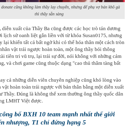
 donate cũng không làm thầy lay chuyển, nhưng để phụ vợ bán khô gà
thì thầy sẵn sàng
 diễn xuất của Thầy Ba cũng được các học trò tán dương
Với lịch sử oanh liệt gắn liền với từ khóa Susan0175, nhưng
 lại khiến tất cả bất ngờ khi có thể hóa thân một cách tròn
nhân vật trái ngược hoàn toàn, một ông thầy bói thông
 tài tiên tri vũ trụ, lại trải sự đời, nói không với những cám
g, và chơi game cũng thuộc dạng "cao thủ thâm tàng bất
gay cả những diễn viên chuyên nghiệp cũng khó lòng vào
 vật hoàn toàn trái ngược với bản thân bằng một diễn xuất
hư Thầy. Đúng là không thể xem thường ông thầy quốc dân
ng LMHT Việt được.
ông bố BXH 10 team mạnh nhất thế giới
ển nhượng, T1 chỉ đứng hạng 5