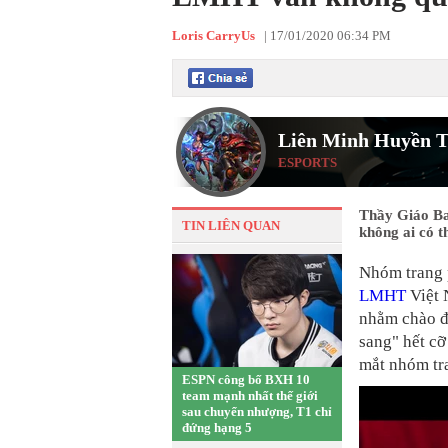
Loris CarryUs
|
17/01/2020 06:34 PM
Liên Minh Huyền T
ESPORTS
Thầy Giáo Ba 
TIN LIÊN QUAN
không ai có t
Nhóm trang
LMHT
Việt 
nhằm chào đ
sang" hết cỡ
mắt nhóm tr
ESPN công bố BXH 10
team mạnh nhất thế giới
sau chuyển nhượng, T1 chỉ
đứng hạng 5