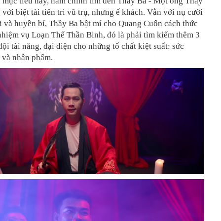
n mục tiêu này, nam chính tìm đến Thầy Ba - Một ông Thầy
 với biệt tài tiên tri vũ trụ, nhưng ế khách. Vẫn với nụ cười
ũ và huyền bí, Thầy Ba bật mí cho Quang Cuốn cách thức
nhiệm vụ Loạn Thế Thần Binh, đó là phải tìm kiếm thêm 3
ội tài năng, đại diện cho những tố chất kiệt suất: sức
ệ và nhân phẩm.