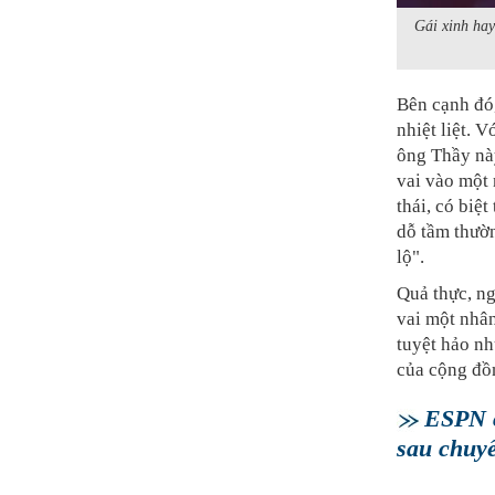
Gái xinh hay
Bên cạnh đó,
nhiệt liệt. 
ông Thầy này
vai vào một 
thái, có biệt
dỗ tầm thườn
lộ".
Quả thực, n
vai một nhân
tuyệt hảo n
của cộng đồ
ESPN c
sau chuy