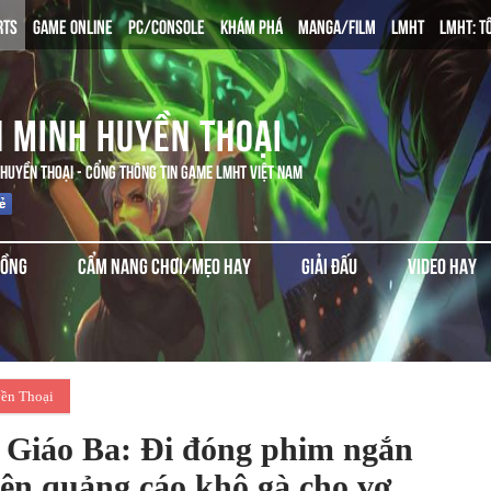
RTS
GAME ONLINE
PC/CONSOLE
KHÁM PHÁ
MANGA/FILM
LMHT
LMHT: T
N MINH HUYỀN THOẠI
 HUYỀN THOẠI - CỔNG THÔNG TIN GAME LMHT VIỆT NAM
ĐỒNG
CẨM NANG CHƠI/MẸO HAY
GIẢI ĐẤU
VIDEO HAY
ền Thoại
Giáo Ba: Đi đóng phim ngắn
n quảng cáo khô gà cho vợ