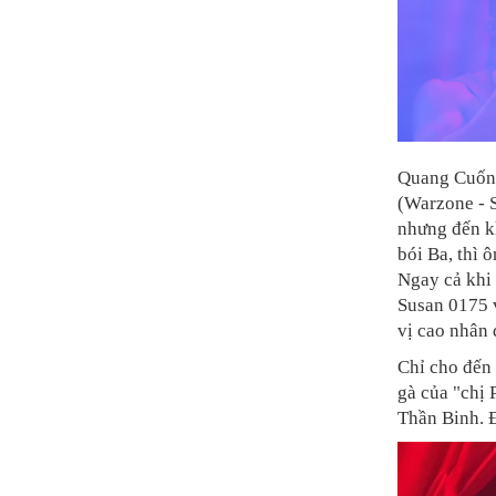
Quang Cuốn 
(Warzone - S
nhưng đến k
bói Ba, thì 
Ngay cả khi
Susan 0175 
vị cao nhân 
Chỉ cho đến 
gà của "chị 
Thần Binh. Đ