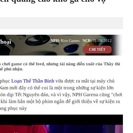
hoại
NPH:
Riot Games
NCB:
01/08/2012
CHI TIẾT
chơi game có thể feed, nhưng tài năng diễn xuất của Thầy thì
hể phủ nhận.
 phục
Loạn Thế Thần Binh
vừa được ra mắt tại máy chủ
Nam mới đây có thể coi là một trong những sự kiện lớn
ón dịp Tết Nguyên đán, và vì vậy, NPH Garena cũng "chơi
 khi làm hẳn một bộ phim ngắn để giới thiệu về sự kiện ra
ang phục này