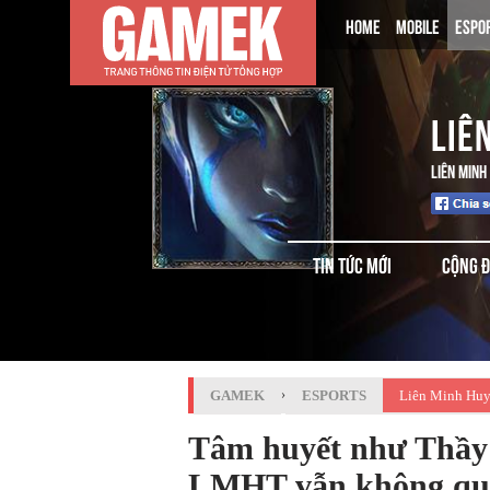
HOME
MOBILE
ESPO
LIÊ
LIÊN MINH
TIN TỨC MỚI
CỘNG 
GAMEK
›
ESPORTS
Liên Minh Huy
Tâm huyết như Thầy 
LMHT vẫn không quê