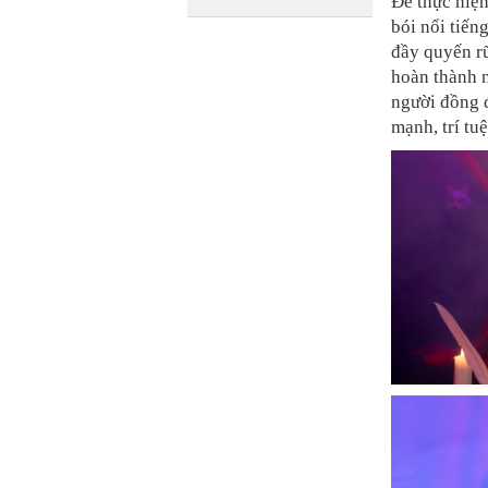
Để thực hiệ
bói nổi tiếng
đầy quyến r
hoàn thành 
người đồng đ
mạnh, trí tu