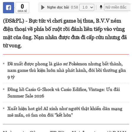
0
Nghe đọc bài
0:58
CHIA SẺ
(ĐS&PL) - Bực tức vì chơi game bị thua, B.V.V ném
điện thoại về phía bố ruột rồi đánh liên tiếp vào vùng
mặt của ông. Nạn nhân được đưa đi cấp cứu nhưng đã
tử vong.
Đề xuất được phong là giáo sư Pokémon nhưng bất thành,
nam game thủ kiện luôn nhà phát hành, đòi bồi thường gần
9 tỷ
Đồng hồ Casio G-Shock và Casio Edifice, Vintage: Ưu đãi
Summer Sale 2026
Xuất hiện hot girl AI xinh như người thật khiến dân mạng
mê mẩn, có fan còn đòi "kết hôn"