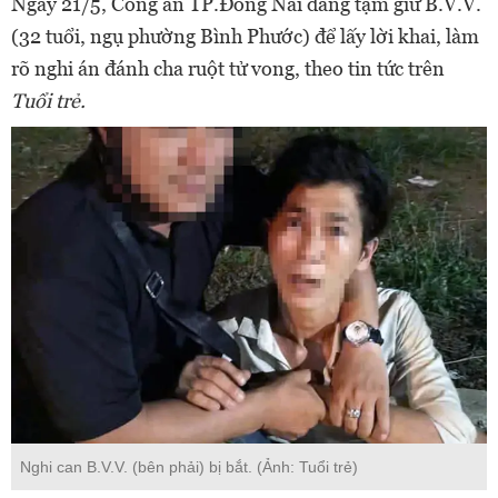
Ngày 21/5, Công an TP.Đồng Nai đang tạm giữ B.V.V.
(32 tuổi, ngụ phường Bình Phước) để lấy lời khai, làm
rõ nghi án đánh cha ruột tử vong, theo tin tức trên
Tuổi trẻ.
Nghi can B.V.V. (bên phải) bị bắt. (Ảnh: Tuổi trẻ)