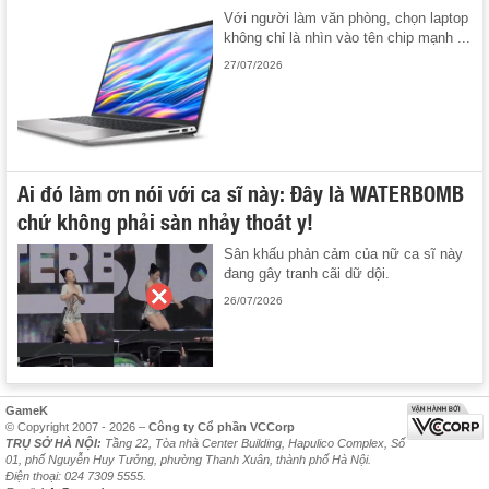
Với người làm văn phòng, chọn laptop
không chỉ là nhìn vào tên chip mạnh ...
27/07/2026
Ai đó làm ơn nói với ca sĩ này: Đây là WATERBOMB
chứ không phải sàn nhảy thoát y!
Sân khấu phản cảm của nữ ca sĩ này
đang gây tranh cãi dữ dội.
26/07/2026
GameK
© Copyright 2007 - 2026 –
Công ty Cổ phần VCCorp
TRỤ SỞ HÀ NỘI:
Tầng 22, Tòa nhà Center Building, Hapulico Complex, Số
01, phố Nguyễn Huy Tưởng, phường Thanh Xuân, thành phố Hà Nội.
Điện thoại: 024 7309 5555.