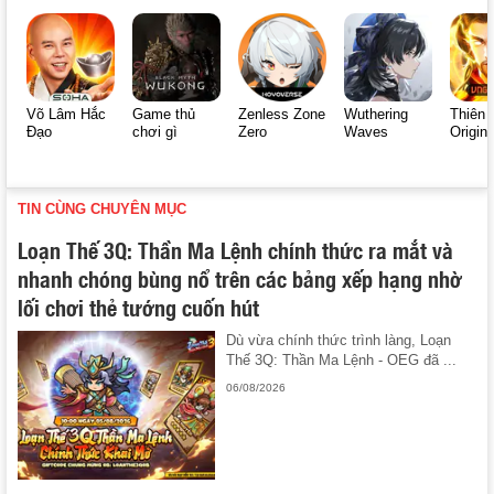
Võ Lâm Hắc
Game thủ
Zenless Zone
Wuthering
Thiên 
Đạo
chơi gì
Zero
Waves
Origin
TIN CÙNG CHUYÊN MỤC
Loạn Thế 3Q: Thần Ma Lệnh chính thức ra mắt và
nhanh chóng bùng nổ trên các bảng xếp hạng nhờ
lối chơi thẻ tướng cuốn hút
Dù vừa chính thức trình làng, Loạn
Thế 3Q: Thần Ma Lệnh - OEG đã ...
06/08/2026