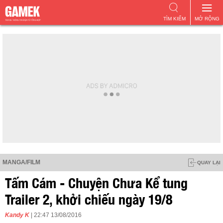
TÌM KIẾM
MỞ RỘNG
MANGA/FILM
QUAY LẠI
Tấm Cám - Chuyện Chưa Kể tung
Trailer 2, khởi chiếu ngày 19/8
Kandy K
| 22:47 13/08/2016