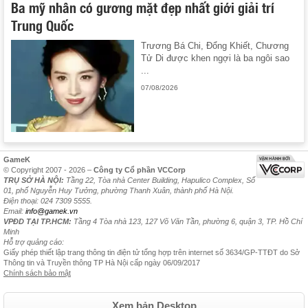
Ba mỹ nhân có gương mặt đẹp nhất giới giải trí
Trung Quốc
Trương Bá Chi, Đổng Khiết, Chương
Tử Di được khen ngợi là ba ngôi sao
...
07/08/2026
GameK
© Copyright 2007 - 2026 –
Công ty Cổ phần VCCorp
TRỤ SỞ HÀ NỘI:
Tầng 22, Tòa nhà Center Building, Hapulico Complex, Số
01, phố Nguyễn Huy Tưởng, phường Thanh Xuân, thành phố Hà Nội.
Điện thoại: 024 7309 5555.
Email:
info@gamek.vn
VPĐD TẠI TP.HCM:
Tầng 4 Tòa nhà 123, 127 Võ Văn Tần, phường 6, quận 3, TP. Hồ Chí
Minh
Hỗ trợ quảng cáo:
Giấy phép thiết lập trang thông tin điện tử tổng hợp trên internet số 3634/GP-TTĐT do Sở
Thông tin và Truyền thông TP Hà Nội cấp ngày 06/09/2017
Chính sách bảo mật
Xem bản Desktop