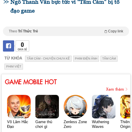
Ngô Thanh Vân bực tức vì "Tấm Cám" bị tố
đạo game
Theo
Trí Thức Trẻ
Copy link
0
CHIA SẺ
TỪ KHÓA
TẤM CÁM - CHUYỆN CHƯA KỂ
PHIM ĐIỆN ẢNH
TẤM CÁM
PHIM VIỆT
GAME MOBILE HOT
Xem thêm
Võ Lâm Hắc
Game thủ
Zenless Zone
Wuthering
Thiên 
Đạo
chơi gì
Zero
Waves
Origin