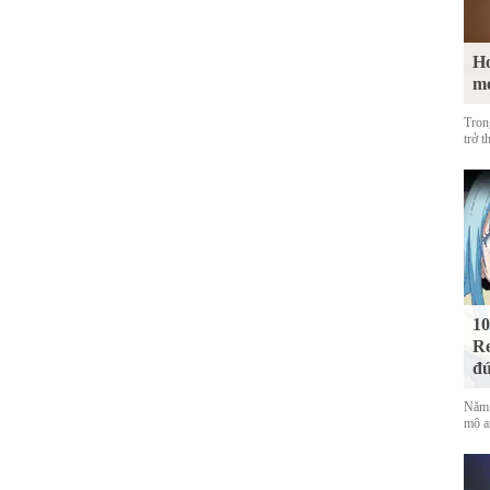
Ho
m
Tron
trở t
10
Re
đứ
Năm 
mộ a