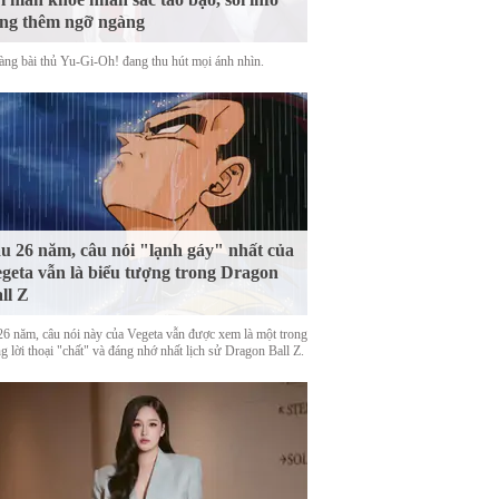
ng thêm ngỡ ngàng
àng bài thủ Yu-Gi-Oh! đang thu hút mọi ánh nhìn.
u 26 năm, câu nói "lạnh gáy" nhất của
geta vẫn là biểu tượng trong Dragon
ll Z
26 năm, câu nói này của Vegeta vẫn được xem là một trong
 lời thoại "chất" và đáng nhớ nhất lịch sử Dragon Ball Z.