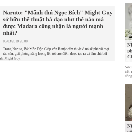
Naruto: "Mãnh thú Ngọc Bích" Might Guy
sở hữu thể thuật bá đạo như thế nào mà
được Madara công nhận là người mạnh
nhất?
06/03/2019 20:00
Nh
Trong Naruto, Bát Môn Độn Giáp vốn là một cấm thuật vì nó sẽ phá vỡ mọi
ph
rào cản, giải phóng năng lượng lên tới cực điểm được tạo ra và làm chủ bởi
CĐ
ình, Might Guy.
Sức 
trên 
đồng
Nữ
vớ