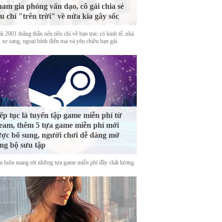
am gia phỏng vấn dạo, cô gái chia sẻ
êu chí "trên trời" về nửa kia gây sốc
i 2001 thẳng thắn nêu tiêu chí về bạn trai: có kinh tế, nhà
 xe sang, ngoại hình điển trai và yêu chiều bạn gái.
ếp tục là tuyển tập game miễn phí từ
eam, thêm 5 tựa game miễn phí mới
ợc bổ sung, người chơi dễ dàng mở
ng bộ sưu tập
m luôn mang tới những tựa game miễn phí đầy chất lượng.