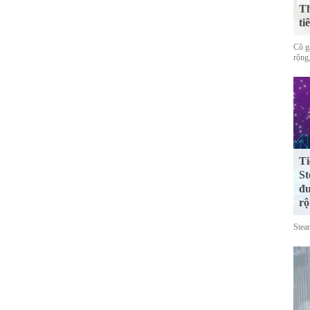
Th
ti
Cô gá
rộng,
Ti
St
đư
rộ
Stea