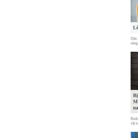
Lê
Dân 
nàng
Bị
Mu
na
Rude
vật 