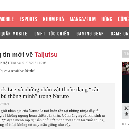
MOBILE
ESPORTS
KHÁM PHÁ
MANGA/FILM
HÓNG
CỘNG
 QUÂN MOBILE
LMHT: TỐC CHIẾN
GAMING GEAR
GAME ON
 tin mới về
Taijutsu
Ti
 NHẬT
Thứ hai, 01/02/2021 19:05
ửi, chia sẻ với bạn bè nhé!
ck Lee và những nhân vật thuộc dạng “cần
 bù thông minh” trong Naruto
02/2021
KT
 giới nhẫn giả của Naruto là nơi luôn tồn tại những ninja đầy tài
th
g và không ngừng hoàn thiện bản thân. Có những người khi sinh ra
được định mệnh sắp đặt sẵn phải trở thành một thiên tài xuất chúng,
KT k
ng số ít lại không có may mắn giống như vậy.