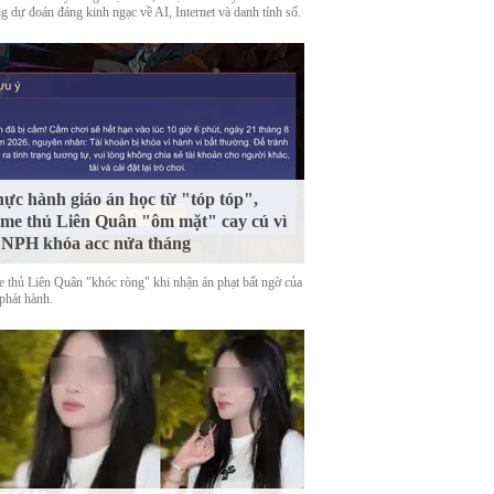
g dự đoán đáng kinh ngạc về AI, Internet và danh tính số.
ực hành giáo án học từ "tóp tóp",
me thủ Liên Quân "ôm mặt" cay cú vì
 NPH khóa acc nửa tháng
 thủ Liên Quân "khóc ròng" khi nhận án phạt bất ngờ của
phát hành.