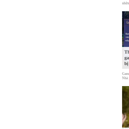
nhữn
Th
ga
bị
Game
Nhà 