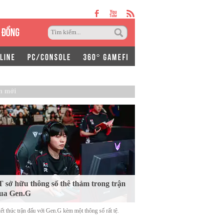
 ĐỒNG
LINE
PC/CONSOLE
360° GAMEFI
n mới
 sở hữu thông số thê thảm trong trận
ua Gen.G
ết thúc trận đấu với Gen.G kèm một thông số rất tệ.