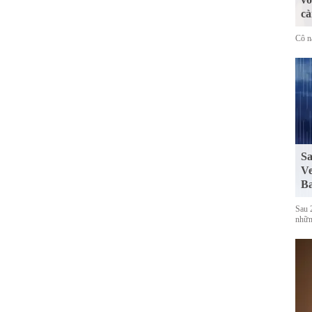
cà
Cô n
Sa
Ve
Ba
Sau 
những