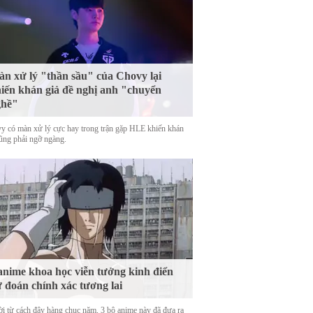
n xử lý "thần sầu" của Chovy lại
iến khán giả đề nghị anh "chuyển
ghề"
y có màn xử lý cực hay trong trận gặp HLE khiến khán
cũng phải ngỡ ngàng.
anime khoa học viễn tưởng kinh điển
 đoán chính xác tương lai
ời từ cách đây hàng chục năm, 3 bộ anime này đã đưa ra