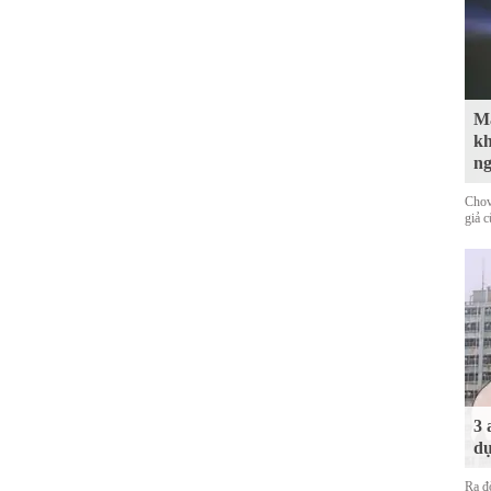
Mà
kh
n
Chov
giả 
3 
dự
Ra đ