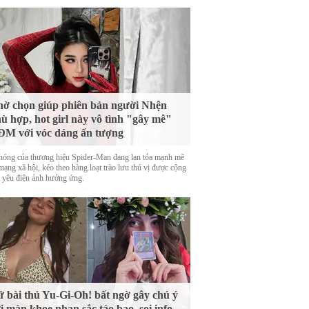
ờ chọn giúp phiên bản người Nhện
ù hợp, hot girl này vô tình "gây mê"
M với vóc dáng ấn tượng
nóng của thương hiệu Spider-Man đang lan tỏa mạnh mẽ
mạng xã hội, kéo theo hàng loạt trào lưu thú vị được cộng
 yêu điện ảnh hưởng ứng.
 bài thủ Yu-Gi-Oh! bất ngờ gây chú ý
i màn khoe nhan sắc táo bạo, soi info