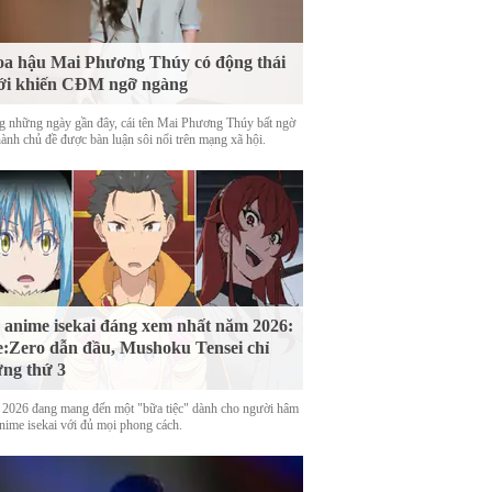
a hậu Mai Phương Thúy có động thái
ới khiến CĐM ngỡ ngàng
g những ngày gần đây, cái tên Mai Phương Thúy bất ngờ
hành chủ đề được bàn luận sôi nổi trên mạng xã hội.
 anime isekai đáng xem nhất năm 2026:
:Zero dẫn đầu, Mushoku Tensei chỉ
ng thứ 3
2026 đang mang đến một "bữa tiệc" dành cho người hâm
nime isekai với đủ mọi phong cách.