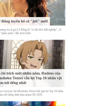
 Bống tuyên bố có "job" mới!
mạng ưu ái gọi Lê Bống là "cơ địa khó thất nghiệp", cô
 "phản pháo" đầy hóm hỉnh.
 chỉ trích suốt nhiều năm, Rudeus của
shoku Tensei vẫn lọt Top 10 nhân vật
m nổi tiếng nhất
us Greyrat của Mushoku Tensei bất ngờ lọt Top 10 nhân
nam nổi tiếng nhất mùa anime Hè 2026.