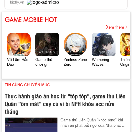
bizfly.vn
GAME MOBILE HOT
Xem thêm
Võ Lâm Hắc
Game thủ
Zenless Zone
Wuthering
Thiên 
Đạo
chơi gì
Zero
Waves
Origin
TIN CÙNG CHUYÊN MỤC
Thực hành giáo án học từ "tóp tóp", game thủ Liên
Quân "ôm mặt" cay cú vì bị NPH khóa acc nửa
tháng
Game thủ Liên Quân "khóc ròng" khi
nhận án phạt bất ngờ của Nhà phát ...