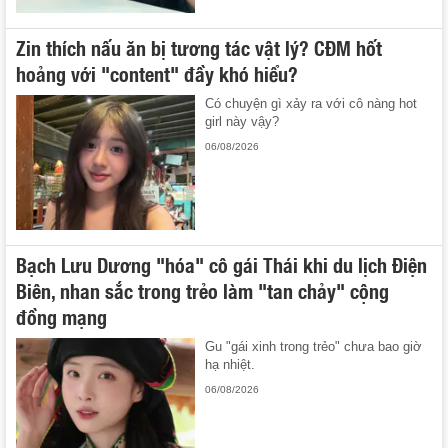
Zin thích nấu ăn bị tương tác vật lý? CĐM hốt
hoảng với "content" đầy khó hiểu?
Có chuyện gì xảy ra với cô nàng hot
girl này vậy?
06/08/2026
Bạch Lưu Dương "hóa" cô gái Thái khi du lịch Điện
Biên, nhan sắc trong trẻo làm "tan chảy" cộng
đồng mạng
Gu "gái xinh trong trẻo" chưa bao giờ
hạ nhiệt.
06/08/2026