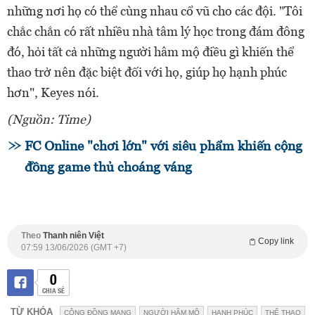
những nơi họ có thể cùng nhau cổ vũ cho các đội. "Tôi
chắc chắn có rất nhiều nhà tâm lý học trong đám đông
đó, hỏi tất cả những người hâm mộ điều gì khiến thể
thao trở nên đặc biệt đối với họ, giúp họ hạnh phúc
hơn", Keyes nói.
(Nguồn: Time)
FC Online "chơi lớn" với siêu phẩm khiến cộng
đồng game thủ choáng váng
Theo
Thanh niên Việt
Copy link
07:59 13/06/2026 (GMT +7)
0
CHIA SẺ
TỪ KHÓA
CỘNG ĐỒNG MẠNG
NGƯỜI HÂM MỘ
HẠNH PHÚC
THỂ THAO