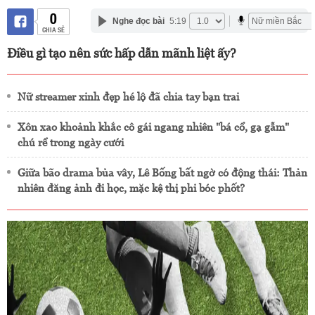
0
Nghe đọc bài
5:19
CHIA SẺ
Điều gì tạo nên sức hấp dẫn mãnh liệt ấy?
Nữ streamer xinh đẹp hé lộ đã chia tay bạn trai
Xôn xao khoảnh khắc cô gái ngang nhiên "bá cổ, gạ gẫm"
chú rể trong ngày cưới
Giữa bão drama bủa vây, Lê Bống bất ngờ có động thái: Thản
nhiên đăng ảnh đi học, mặc kệ thị phi bóc phốt?