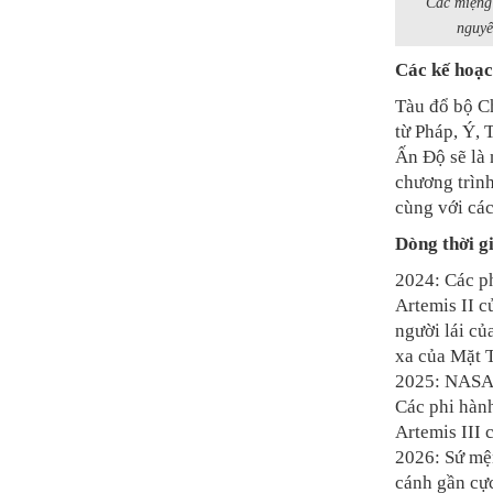
Các miệng
nguyê
Các kế hoạc
Tàu đổ bộ Ch
từ Pháp, Ý, 
Ấn Độ sẽ là
chương trìn
cùng với các
Dòng thời g
2024: Các p
Artemis II 
người lái củ
xa của Mặt T
2025: NASA 
Các phi hàn
Artemis III
2026: Sứ mệ
cánh gần cự