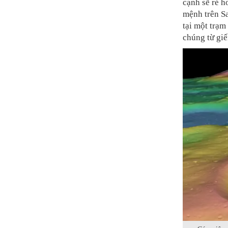
cạnh sẽ rẻ h
mệnh trên Sa
tại một trạ
chúng từ giế