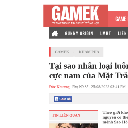
GAME 
GUNNY ORIGIN
LMHT
LIÊN
GAMEK
›
KHÁM PHÁ
Tại sao nhân loại luô
cực nam của Mặt Tr
Đức Khương
Phụ Nữ Số |
25/08/2023 03:41 PM
Theo giới kho
TIN LIÊN QUAN
nguyên có thể
mệnh Sao Hỏa