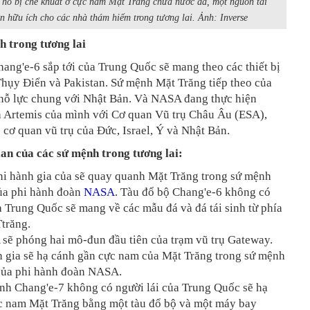
 hố bị che khuất ở cực nam Mặt Trăng chứa nước đá, một nguồn tài
n hữu ích cho các nhà thám hiểm trong tương lai. Ảnh: Inverse
h trong tương lai
ang'e-6 sắp tới của Trung Quốc sẽ mang theo các thiết bị
Thụy Điển và Pakistan. Sứ mệnh
Mặt Trăng
tiếp theo của
 nỗ lực chung với Nhật Bản. Và NASA đang thực hiện
h Artemis của mình với Cơ quan Vũ trụ Châu Âu (ESA),
 cơ quan vũ trụ của Đức, Israel, Ý và Nhật Bản.
ian của các sứ mệnh trong tương lai:
hi hành gia của sẽ quay quanh
Mặt Trăng
trong sứ mệnh
của phi hành đoàn
NASA
. Tàu đổ bộ Chang'e-6 không có
a Trung Quốc sẽ mang về các mẫu đá và đá tái sinh từ phía
trăng.
sẽ phóng hai mô-đun đầu tiên của trạm vũ trụ Gateway.
h gia sẽ hạ cánh gần cực nam của
Mặt Trăng
trong sứ mệnh
 của phi hành đoàn NASA.
nh Chang'e-7 không có người lái của Trung Quốc sẽ hạ
c nam
Mặt Trăng
bằng một tàu đổ bộ và một máy bay