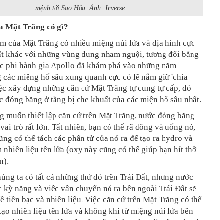
mệnh tới Sao Hỏa. Ảnh: Inverse
a
Mặt Trăng
có gì?
am của
Mặt Trăng
có nhiều miệng núi lửa và địa hình cực
rất khác với những vùng dung nham nguội, tương đối bằng
c phi hành gia Apollo đã khám phá vào những năm
 các miệng hố sâu xung quanh cực có lẽ nắm giữ 'chìa
iệc xây dựng những căn cứ
Mặt Trăng
tự cung tự cấp, đó
c đóng băng ở tầng bị che khuất của các miện hố sâu nhất.
 muốn thiết lập căn cứ trên
Mặt Trăng
, nước đóng băng
vai trò rất lớn. Tất nhiên, bạn có thể rã đông và uống nó,
ng có thể tách các phân tử của nó ra để tạo ra hydro và
 nhiên liệu tên lửa (oxy này cũng có thể giúp bạn hít thở
n).
húng ta có tất cả những thứ đó trên Trái Đất, nhưng nước
c kỳ nặng và việc vận chuyển nó ra bên ngoài Trái Đất sẽ
ề tiền bạc và nhiên liệu. Việc căn cứ trên
Mặt Trăng
có thể
 tạo nhiên liệu tên lửa và không khí từ miệng núi lửa bên