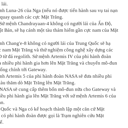
lái.
nh Luna-26 của Nga (nếu nó được tiến hành sau vụ tai nạn
 quay quanh các cực
Mặt Trăng
.
Sứ mệnh Chandrayaan-4 không có người lái của Ấn Độ,
ật Bản, sẽ hạ cánh một tàu thám hiểm gần cực nam của Mặt
nh Chang'e-8 không có người lái của Trung Quốc sẽ hạ
c nam Mặt Trăng và thử nghiệm công nghệ xây dựng các
D từ đá regolith. Sứ mệnh Artemis IV của phi hành đoàn
 nhiều phi hành gia hơn lên Mặt Trăng và chuyển mô-đun
ống chính tới Gateway.
nh Artemis 5 của phi hành đoàn NASA sẽ đưa nhiều phi
tàu thăm dò
Mặt Trăng
lên
Mặt Trăng
.
NASA sẽ cung cấp thêm bốn mô-đun nữa cho Gateway và
ều phi hành gia lên
Mặt Trăng
với sứ mệnh Artemis 6 của
àn.
 Quốc và Nga có kế hoạch thành lập một căn cứ
Mặt
 có phi hành đoàn được gọi là Trạm nghiên cứu
Mặt
ế.