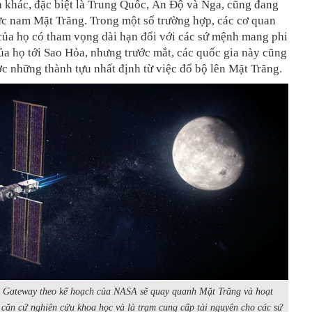
 khác, đặc biệt là Trung Quốc, Ấn Độ và Nga, cũng đang
ực nam
Mặt Trăng
. Trong một số trường hợp, các cơ quan
của họ có tham vọng dài hạn đối với các sứ mệnh mang phi
a họ tới Sao Hỏa, nhưng trước mắt, các quốc gia này cũng
 những thành tựu nhất định từ việc đổ bộ lên
Mặt Trăng
.
ụ Gateway theo kế hoạch của NASA sẽ quay quanh Mặt Trăng và hoạt
căn cứ nghiên cứu khoa học và là trạm cung cấp tài nguyên cho các sứ