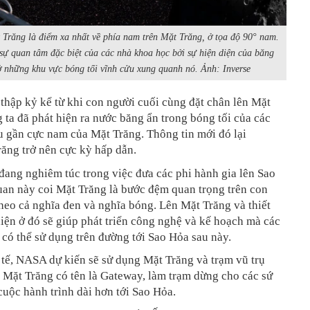
Trăng là điểm xa nhất về phía nam trên Mặt Trăng, ở tọa độ 90° nam.
sự quan tâm đặc biệt của các nhà khoa học bởi sự hiện diện của băng
 những khu vực bóng tối vĩnh cửu xung quanh nó. Ảnh: Inverse
thập kỷ kể từ khi con người cuối cùng đặt chân lên
Mặt
g ta đã phát hiện ra nước băng ẩn trong bóng tối của các
u gần cực nam của
Mặt Trăng
. Thông tin mới đó lại
răng
trở nên cực kỳ hấp dẫn.
ang nghiêm túc trong việc đưa các phi hành gia lên Sao
uan này coi
Mặt Trăng
là bước đệm quan trọng trên con
heo cả nghĩa đen và nghĩa bóng. Lên
Mặt Trăng
và thiết
diện ở đó sẽ giúp phát triển công nghệ và kế hoạch mà các
 có thể sử dụng trên đường tới Sao Hỏa sau này.
 tế, NASA dự kiến sẽ sử dụng
Mặt Trăng
và trạm vũ trụ
Mặt Trăng
có tên là Gateway, làm trạm dừng cho các sứ
uộc hành trình dài hơn tới Sao Hỏa.