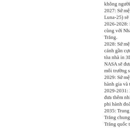
không người 
2027: Sứ mệ
Luna-25) sẽ
2026-2028: 
cùng với Nh
Trăng.
2028: Sứ mệ
cánh gần cự
tòa nhà in 3
NASA sẽ đưa
môi trường s
2029: Sứ mệ
hành gia và 
2029-2031: 
đưa thêm nhi
phi hành đo
2035: Trung
Trăng
chung
Trăng
quốc t