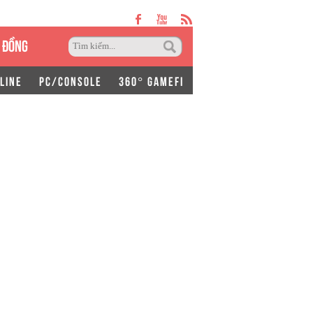
 ĐỒNG
LINE
PC/CONSOLE
360° GAMEFI