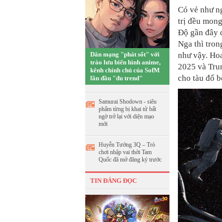
Có vẻ như n
trị đều mong
Độ gần đây đ
Nga thì tron
Dân mạng "phát sốt" với
như vậy. Ho
trào lưu biến hình anime,
2025 và Tru
kênh chính chủ của SofM
cho tàu đổ b
lần đầu "đu trend"
Samurai Shodown - siêu
phẩm từng bị khai tử bất
ngờ trở lại với diện mạo
mới
Huyễn Tướng 3Q – Trò
chơi nhập vai thời Tam
Quốc đã mở đăng ký trước
TIN ĐÁNG ĐỌC