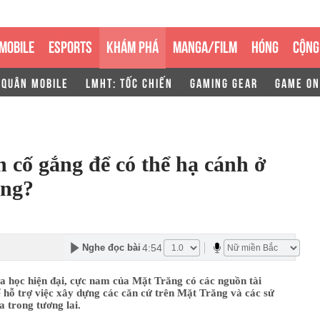
MOBILE
ESPORTS
KHÁM PHÁ
MANGA/FILM
HÓNG
CỘNG
 QUÂN MOBILE
LMHT: TỐC CHIẾN
GAMING GEAR
GAME ON
n cố gắng để có thể hạ cánh ở
ăng?
4:54
Nghe đọc bài
a học hiện đại, cực nam của Mặt Trăng có các nguồn tài
 hỗ trợ việc xây dựng các căn cứ trên Mặt Trăng và các sứ
 trong tương lai.