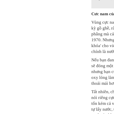
Cưc nam củ
Vùng cực n
kỳ gồ ghề, 
phẳng mà cá
1970. Nhưng
khóa' cho v
chính là nướ
Nếu bạn đang
sẽ đóng một 
nhưng bạn cũ
oxy lỏng làm
thoải mái hơ
Tất nhiên, c
nói riêng cự
tốn kém cả v
tự lấy nước,