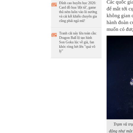
Các quốc gia
Đỉnh cao huyền học 2026:
Card đồ họa 'đột tử', game
để mắt tới c
thủ ném luôn vào lò nướng
không gian 
và cái kết khiến chuyên gia
cũng phải ngả mũ!
hành đoàn củ
muốn có được
Tranh cãi nảy lửa toàn cầu:
Dragon Ball lộ tạo hình
Son Goku lúc về già, fan
khóc ròng hét lên "quá vô
lý"
Trạm vũ tr
động như một 