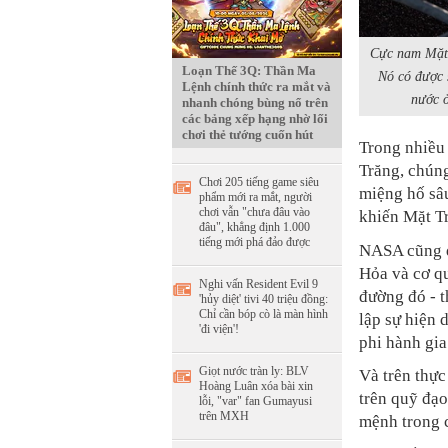
Cực nam Mặt 
Loạn Thế 3Q: Thần Ma
Nó có được 
Lệnh chính thức ra mắt và
nước ở
nhanh chóng bùng nổ trên
các bảng xếp hạng nhờ lối
chơi thẻ tướng cuốn hút
Trong nhiều 
Trăng
, chún
Chơi 205 tiếng game siêu
miệng hố sâ
phẩm mới ra mắt, người
chơi vẫn "chưa đâu vào
khiến
Mặt T
đâu", khẳng định 1.000
tiếng mới phá đảo được
NASA cũng đ
Hỏa và cơ q
Nghi vấn Resident Evil 9
đường đó - t
'hủy diệt' tivi 40 triệu đồng:
Chỉ cần bóp cò là màn hình
lập sự hiện 
'đi viện'!
phi hành gia
Giọt nước tràn ly: BLV
Và trên thực
Hoàng Luân xóa bài xin
trên quỹ đạo
lỗi, "var" fan Gumayusi
trên MXH
mệnh trong c