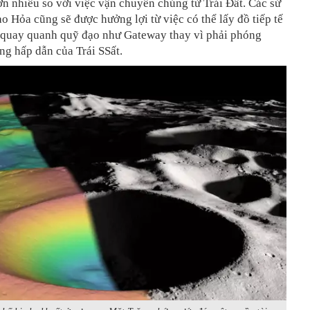
ơn nhiều so với việc vận chuyển chúng từ Trái Đất. Các sứ
o Hỏa cũng sẽ được hưởng lợi từ việc có thể lấy đồ tiếp tế
m quay quanh quỹ đạo như Gateway thay vì phải phóng
ng hấp dẫn của Trái SSất.