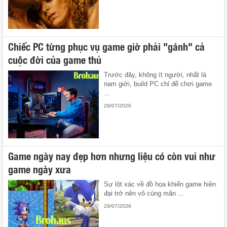
Chiếc PC từng phục vụ game giờ phải "gánh" cả
cuộc đời của game thủ
Trước đây, không ít người, nhất là
nam giới, build PC chỉ để chơi game
...
29/07/2026
Game ngày nay đẹp hơn nhưng liệu có còn vui như
game ngày xưa
Sự lột xác về đồ họa khiến game hiện
đại trở nên vô cùng mãn ...
29/07/2026