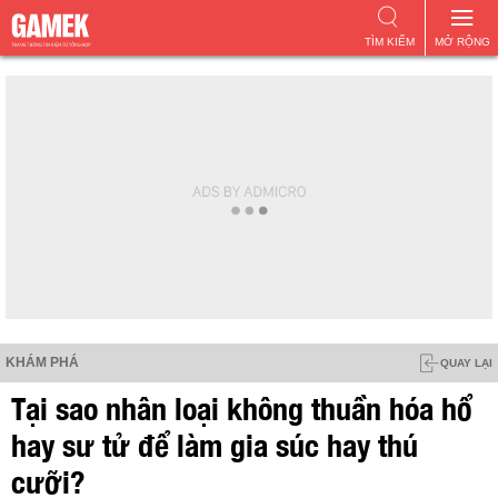
TÌM KIẾM
MỞ RỘNG
KHÁM PHÁ
QUAY LẠI
Tại sao nhân loại không thuần hóa hổ
hay sư tử để làm gia súc hay thú
cưỡi?