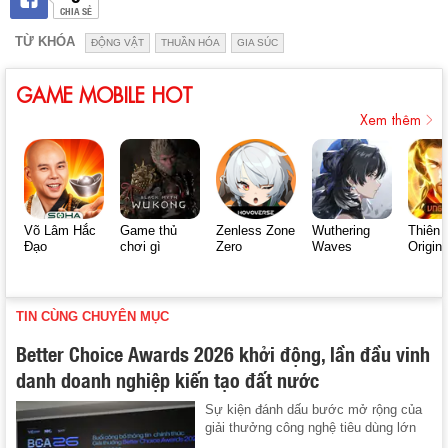
CHIA SẺ
TỪ KHÓA
ĐỘNG VẬT
THUẦN HÓA
GIA SÚC
GAME MOBILE HOT
Xem thêm
Võ Lâm Hắc
Game thủ
Zenless Zone
Wuthering
Thiên 
Đạo
chơi gì
Zero
Waves
Origin
TIN CÙNG CHUYÊN MỤC
Better Choice Awards 2026 khởi động, lần đầu vinh
danh doanh nghiệp kiến tạo đất nước
Sự kiện đánh dấu bước mở rộng của
giải thưởng công nghệ tiêu dùng lớn
...