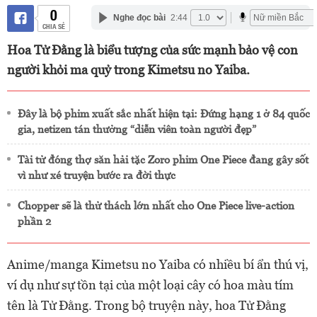
0
Nghe đọc bài
2:44
CHIA SẺ
Hoa Tử Đằng là biểu tượng của sức mạnh bảo vệ con
người khỏi ma quỷ trong Kimetsu no Yaiba.
Đây là bộ phim xuất sắc nhất hiện tại: Đứng hạng 1 ở 84 quốc
gia, netizen tán thưởng “diễn viên toàn người đẹp”
Tài tử đóng thợ săn hải tặc Zoro phim One Piece đang gây sốt
vì như xé truyện bước ra đời thực
Chopper sẽ là thử thách lớn nhất cho One Piece live-action
phần 2
Anime/manga Kimetsu no Yaiba có nhiều bí ẩn thú vị,
ví dụ như sự tồn tại của một loại cây có hoa màu tím
tên là Tử Đằng. Trong bộ truyện này, hoa Tử Đằng