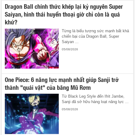
Dragon Ball chính thức khép lại kỷ nguyên Super
Saiyan, hình thái huyền thoại giờ chỉ còn là quá
khứ?
Từng là biểu tượng sức mạnh bất khả
chiến bại của Dragon Ball, Super
Saiyan ...
05/08/2026
One Piece: 6 năng lực mạnh nhất giúp Sanji trở
thành "quái vật" của băng Mũ Rơm
Từ Black Leg Style đến Ifrit Jambe,
Sanji đã sở hữu hàng loạt năng lực ...
05/08/2026