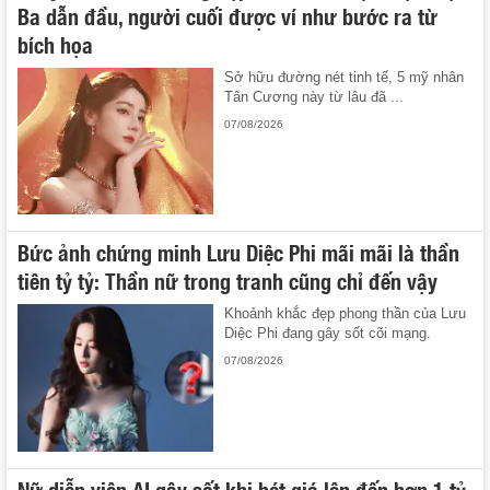
Ba dẫn đầu, người cuối được ví như bước ra từ
bích họa
Sở hữu đường nét tinh tế, 5 mỹ nhân
Tân Cương này từ lâu đã ...
07/08/2026
Bức ảnh chứng minh Lưu Diệc Phi mãi mãi là thần
tiên tỷ tỷ: Thần nữ trong tranh cũng chỉ đến vậy
Khoảnh khắc đẹp phong thần của Lưu
Diệc Phi đang gây sốt cõi mạng.
07/08/2026
Nữ diễn viên AI gây sốt khi hét giá lên đến hơn 1 tỷ