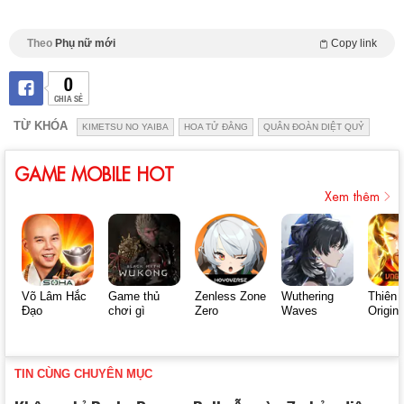
Theo
Phụ nữ mới
Copy link
0
CHIA SẺ
TỪ KHÓA
KIMETSU NO YAIBA
HOA TỬ ĐẰNG
QUÂN ĐOÀN DIỆT QUỶ
GAME MOBILE HOT
Xem thêm
Võ Lâm Hắc
Game thủ
Zenless Zone
Wuthering
Thiên 
Đạo
chơi gì
Zero
Waves
Origin
TIN CÙNG CHUYÊN MỤC