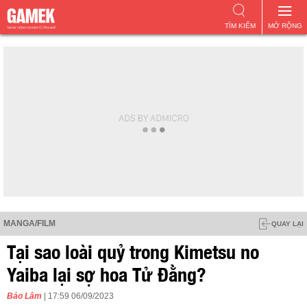
TÌM KIẾM
MỞ RỘNG
MANGA/FILM
QUAY LẠI
Tại sao loài quỷ trong Kimetsu no
Yaiba lại sợ hoa Tử Đằng?
Bảo Lâm
| 17:59 06/09/2023