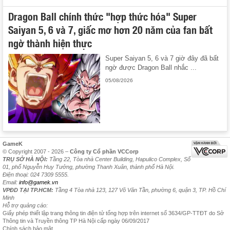
Dragon Ball chính thức "hợp thức hóa" Super
Saiyan 5, 6 và 7, giấc mơ hơn 20 năm của fan bất
ngờ thành hiện thực
Super Saiyan 5, 6 và 7 giờ đây đã bất
ngờ được Dragon Ball nhắc ...
05/08/2026
GameK
© Copyright 2007 - 2026 –
Công ty Cổ phần VCCorp
TRỤ SỞ HÀ NỘI:
Tầng 22, Tòa nhà Center Building, Hapulico Complex, Số
01, phố Nguyễn Huy Tưởng, phường Thanh Xuân, thành phố Hà Nội.
Điện thoại: 024 7309 5555.
Email:
info@gamek.vn
VPĐD TẠI TP.HCM:
Tầng 4 Tòa nhà 123, 127 Võ Văn Tần, phường 6, quận 3, TP. Hồ Chí
Minh
Hỗ trợ quảng cáo:
Giấy phép thiết lập trang thông tin điện tử tổng hợp trên internet số 3634/GP-TTĐT do Sở
Thông tin và Truyền thông TP Hà Nội cấp ngày 06/09/2017
Chính sách bảo mật