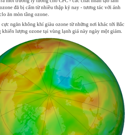
 ra môi trường lý tưởng cho CFC - các chất nhân tạo làm
 ozone đã bị cấm từ nhiều thập kỷ nay - tương tác với ánh
 clo ăn mòn tầng ozone.
 cực ngăn không khí giàu ozone từ những nơi khác tới Bắc
g khiến lượng ozone tại vùng lạnh giá này ngày một giảm.