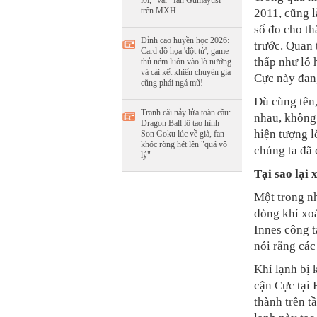
lỗi, "var" fan Gumayusi
trên MXH
2011, cũng l
số đo cho t
Đỉnh cao huyền học 2026:
trước. Quan
Card đồ họa 'đột tử', game
thấp như lỗ 
thủ ném luôn vào lò nướng
và cái kết khiến chuyên gia
Cực này đan
cũng phải ngả mũ!
Dù cùng tên,
Tranh cãi nảy lửa toàn cầu:
nhau, không
Dragon Ball lộ tạo hình
hiện tượng l
Son Goku lúc về già, fan
khóc ròng hét lên "quá vô
chúng ta đã 
lý"
Tại sao lại 
Một trong nh
dòng khí xoá
Innes công t
nói rằng các
Khí lạnh bị 
cận Cực tại 
thành trên t