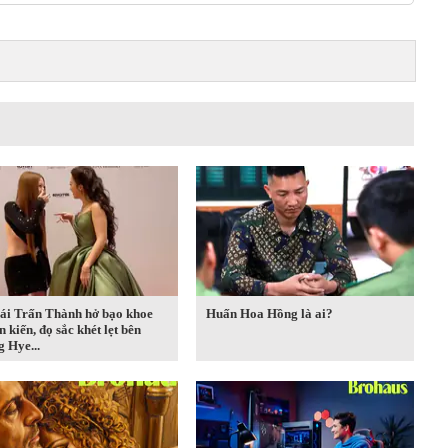
ái Trấn Thành hở bạo khoe
Huấn Hoa Hồng là ai?
n kiến, đọ sắc khét lẹt bên
 Hye...