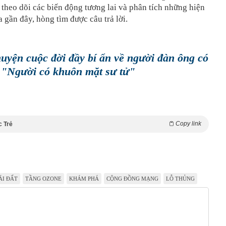
c theo dõi các biến động tương lai và phân tích những hiện
a gần đây, hòng tìm được câu trả lời.
uyện cuộc đời đầy bí ẩn về người đàn ông có
h "Người có khuôn mặt sư tử"
Copy link
c Trẻ
ÁI ĐẤT
TẦNG OZONE
KHÁM PHÁ
CỘNG ĐỒNG MẠNG
LỖ THỦNG