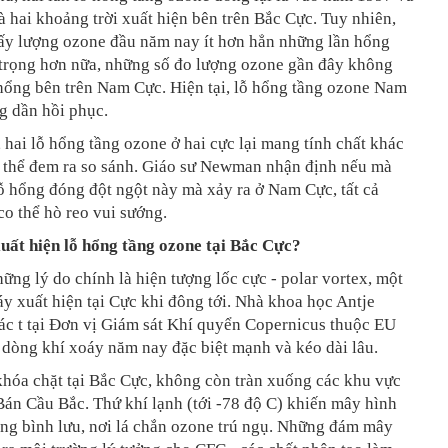
à hai khoảng trời xuất hiện bên trên Bắc Cực. Tuy nhiên,
hấy lượng ozone đầu năm nay ít hơn hẳn những lần hổng
 trọng hơn nữa, những số đo lượng ozone gần đây không
hổng bên trên Nam Cực. Hiện tại, lỗ hổng tầng ozone Nam
g dần hồi phục.
 hai lỗ hổng tầng ozone ở hai cực lại mang tính chất khác
 thể đem ra so sánh. Giáo sư Newman nhận định nếu mà
ỗ hổng đóng đột ngột này mà xảy ra ở Nam Cực, tất cả
co thể hò reo vui sướng.
xuất hiện lỗ hổng tầng ozone tại Bắc Cực?
ững lý do chính là hiện tượng lốc cực - polar vortex, một
y xuất hiện tại Cực khi đông tới. Nhà khoa học Antje
ác t tại Đơn vị Giám sát Khí quyển Copernicus thuộc EU
 dòng khí xoáy năm nay đặc biệt mạnh và kéo dài lâu.
khóa chặt tại Bắc Cực, không còn tràn xuống các khu vực
Bán Cầu Bắc. Thứ khí lạnh (tới -78 độ C) khiến mây hình
ầng bình lưu, nơi lá chắn ozone trú ngụ. Những đám mây