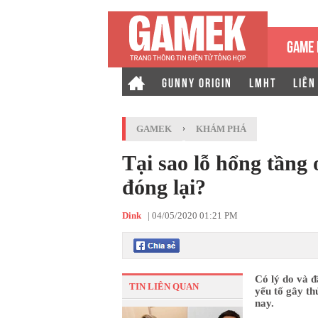
GAME 
GUNNY ORIGIN
LMHT
LIÊN
GAMEK
›
KHÁM PHÁ
Tại sao lỗ hổng tầng
đóng lại?
Dink
|
04/05/2020 01:21 PM
Có lý do và đ
TIN LIÊN QUAN
yếu tố gây t
nay.