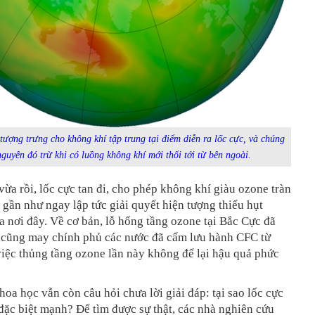
ượng trưng cho không khí tập trung tại điểm diễn ra lốc cực, và chúng
nguyên đó trừ khi có luồng không khí mới thổi tới từ bên ngoài.
ừa rồi, lốc cực tan đi, cho phép không khí giàu ozone tràn
 gần như ngay lập tức giải quyết hiện tượng thiếu hụt
a nơi đây. Về cơ bản, lỗ hổng tầng ozone tại Bắc Cực đã
à cũng may chính phủ các nước đã cấm lưu hành CFC từ
việc thủng tầng ozone lần này không để lại hậu quả phức
hoa học vẫn còn câu hỏi chưa lời giải đáp: tại sao lốc cực
đặc biệt mạnh? Để tìm được sự thật, các nhà nghiên cứu