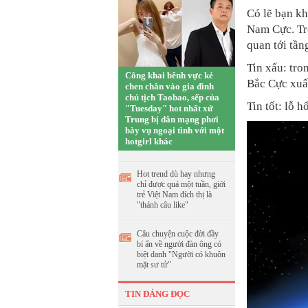
Có lẽ bạn kh
Nam Cực. Tro
quan tới tần
Tin xấu: tro
Công khai bênh vực kẻ
Bắc Cực xuấ
chen chân vào gia đình
chủ tịch Taobao, sếp của
Tin tốt: lỗ 
"Tuesday" hot nhất xứ
Trung bị dân mạng phơi
bày vụ ngoại tình với một
hotgirl khác
Hot trend dù hay nhưng
chỉ được quá một tuần, giới
trẻ Việt Nam đích thị là
"thánh câu like"
Câu chuyện cuộc đời đầy
bí ẩn về người đàn ông có
biệt danh "Người có khuôn
mặt sư tử"
TIN ĐÁNG ĐỌC