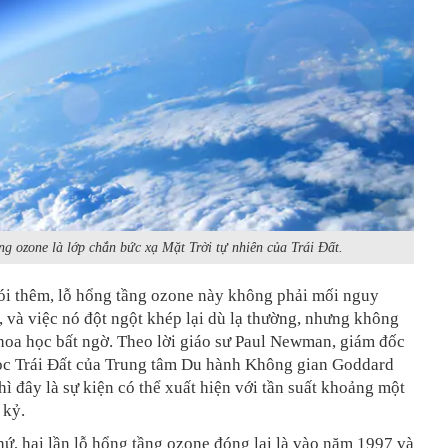
ng ozone là lớp chắn bức xạ Mặt Trời tự nhiên của Trái Đất.
ói thêm, lỗ hổng tầng ozone này không phải mối nguy
, và việc nó đột ngột khép lại dù lạ thường, nhưng không
hoa học bất ngờ. Theo lời giáo sư Paul Newman, giám đốc
c Trái Đất của Trung tâm Du hành Không gian Goddard
ì đây là sự kiện có thể xuất hiện với tần suất khoảng một
 kỷ.
ứ, hai lần lỗ hổng tầng ozone đóng lại là vào năm 1997 và