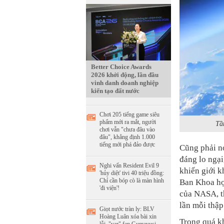
Better Choice Awards
2026 khởi động, lần đầu
vinh danh doanh nghiệp
kiến tạo đất nước
Chơi 205 tiếng game siêu
phẩm mới ra mắt, người
Tầ
chơi vẫn "chưa đâu vào
đâu", khẳng định 1.000
tiếng mới phá đảo được
Cũng phải n
đáng lo ngại
Nghi vấn Resident Evil 9
khiến giới k
'hủy diệt' tivi 40 triệu đồng:
Chỉ cần bóp cò là màn hình
Ban Khoa họ
'đi viện'!
của NASA, th
lần mỗi thập
Giọt nước tràn ly: BLV
Hoàng Luân xóa bài xin
Trong quá kh