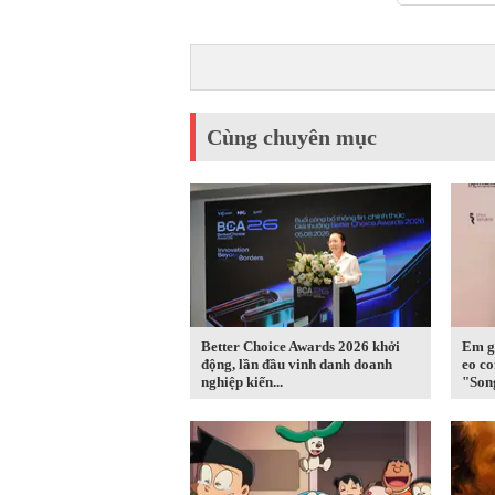
Cùng chuyên mục
Better Choice Awards 2026 khởi
Em g
động, lần đầu vinh danh doanh
eo co
nghiệp kiến...
"Song