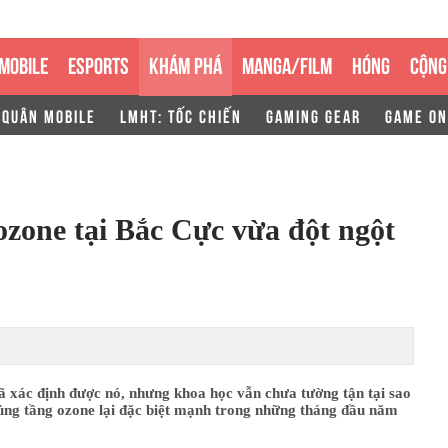
MOBILE
ESPORTS
KHÁM PHÁ
MANGA/FILM
HÓNG
CỘNG
 QUÂN MOBILE
LMHT: TỐC CHIẾN
GAMING GEAR
GAME ON
 ozone tại Bắc Cực vừa đột ngột
ã xác định được nó, nhưng khoa học vẫn chưa tường tận tại sao
hủng tầng ozone lại đặc biệt mạnh trong những tháng đầu năm