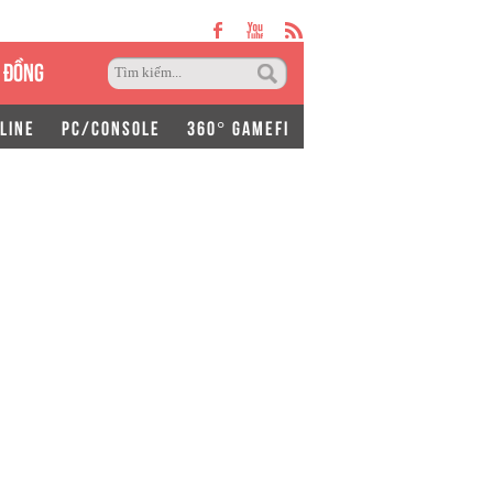
 ĐỒNG
LINE
PC/CONSOLE
360° GAMEFI