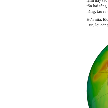
lạnh này tạo
tổn hại tầng
nắng, tạo ra
Hơn nữa, lốc
Cực, lại càn