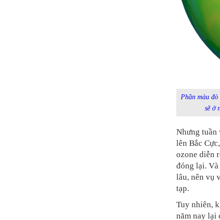
Phần màu đỏ t
sẽ ở 
Nhưng tuần v
lên Bắc Cực,
ozone diễn r
đóng lại. V
lâu, nên vụ 
tạp.
Tuy nhiên, k
năm nay lại 