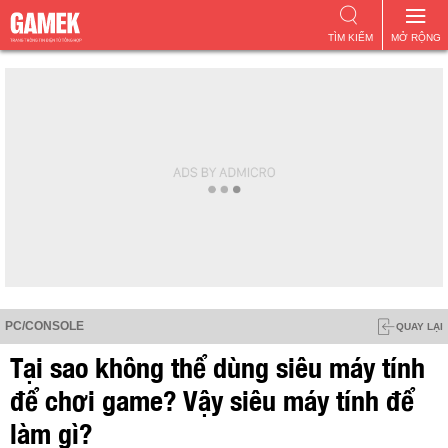
TÌM KIẾM
MỞ RỘNG
PC/CONSOLE
QUAY LẠI
Tại sao không thể dùng siêu máy tính
để chơi game? Vậy siêu máy tính để
làm gì?