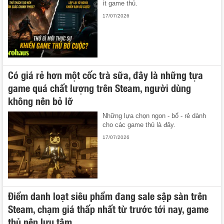
ít game thủ.
17/07/2026
Có giá rẻ hơn một cốc trà sữa, đây là những tựa
game quá chất lượng trên Steam, người dùng
không nên bỏ lỡ
Những lựa chọn ngon - bổ - rẻ dành
cho các game thủ là đây.
17/07/2026
Điểm danh loạt siêu phẩm đang sale sập sàn trên
Steam, chạm giá thấp nhất từ trước tới nay, game
thủ nên lưu tâm