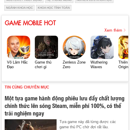
NGÀNH KHOA HỌC
KHOA HỌC TÍNH TOÁN
GAME MOBILE HOT
Xem thêm
Võ Lâm Hắc
Game thủ
Zenless Zone
Wuthering
Thiên 
Đạo
chơi gì
Zero
Waves
Origin
TIN CÙNG CHUYÊN MỤC
Một tựa game hành động phiêu lưu đầy chất lượng
chính thức lên sóng Steam, miễn phí 100%, có thể
trải nghiệm ngay
Tựa game này đã từng được các
game thủ PC chờ đợi rất lâu.