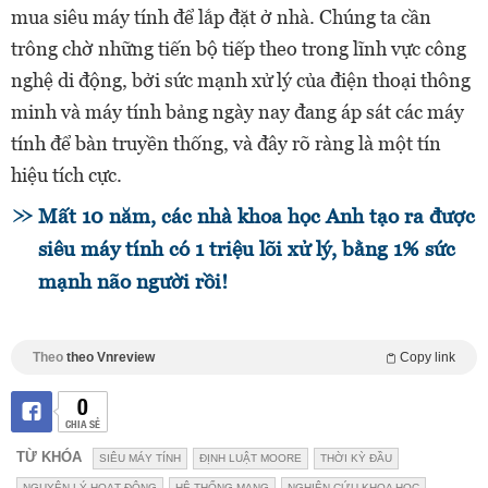
mua siêu máy tính để lắp đặt ở nhà. Chúng ta cần
trông chờ những tiến bộ tiếp theo trong lĩnh vực công
nghệ di động, bởi sức mạnh xử lý của điện thoại thông
minh và máy tính bảng ngày nay đang áp sát các máy
tính để bàn truyền thống, và đây rõ ràng là một tín
hiệu tích cực.
Mất 10 năm, các nhà khoa học Anh tạo ra được
siêu máy tính có 1 triệu lõi xử lý, bằng 1% sức
mạnh não người rồi!
Theo
theo Vnreview
Copy link
0
CHIA SẺ
TỪ KHÓA
SIÊU MÁY TÍNH
ĐỊNH LUẬT MOORE
THỜI KỲ ĐẦU
NGUYÊN LÝ HOẠT ĐỘNG
HỆ THỐNG MẠNG
NGHIÊN CỨU KHOA HỌC