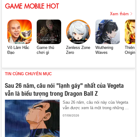
GAME MOBILE HOT
Xem thêm
Võ Lâm Hắc
Game thủ
Zenless Zone
Wuthering
Thiên 
Đạo
chơi gì
Zero
Waves
Origin
TIN CÙNG CHUYÊN MỤC
Sau 26 năm, câu nói "lạnh gáy" nhất của Vegeta
vẫn là biểu tượng trong Dragon Ball Z
Sau 26 năm, câu nói này của Vegeta
vẫn được xem là một trong những ...
07/08/2026