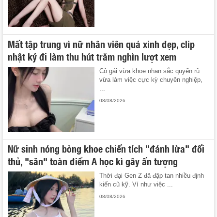
Mất tập trung vì nữ nhân viên quá xinh đẹp, clip
nhật ký đi làm thu hút trăm nghìn lượt xem
Cô gái vừa khoe nhan sắc quyến rũ
vừa làm việc cực kỳ chuyên nghiệp,
...
08/08/2026
Nữ sinh nóng bỏng khoe chiến tích "đánh lừa" đối
thủ, "săn" toàn điểm A học kì gây ấn tượng
Thời đại Gen Z đã đập tan nhiều định
kiến cũ kỹ. Ví như việc ...
08/08/2026