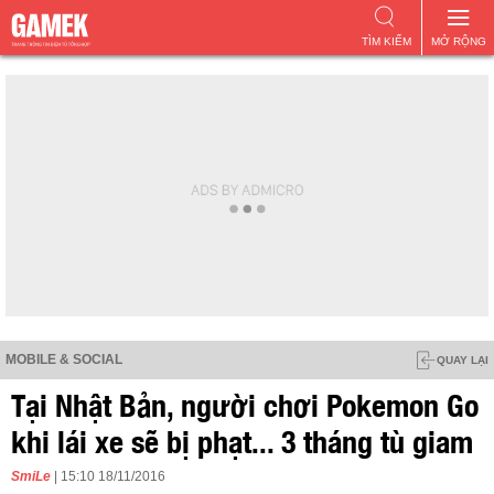
TÌM KIẾM
MỞ RỘNG
MOBILE & SOCIAL
QUAY LẠI
Tại Nhật Bản, người chơi Pokemon Go
khi lái xe sẽ bị phạt... 3 tháng tù giam
SmiLe
| 15:10 18/11/2016