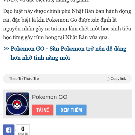
Đạo luật này được chính phủ Nhật Bản ban hành động
rãi, đặc biệt là khi Pokemon Go được xác định là
nguyên nhân gây ra tai nạn làm chết một học sinh tiểu
học từng gây rùm beng tại Nhật Bản vừa qua.
Pokemon GO - Săn Pokemon trở nên dễ dàng
hơn nhờ tính năng mới
Theo
Trí Thức Trẻ
Copy link
Pokemon GO
TẢI VỀ
XEM THÊM
0
CHIA SẺ