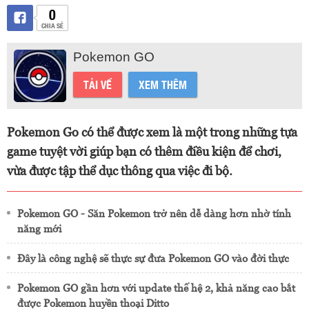
0
CHIA SẺ
Pokemon GO
TẢI VỀ
XEM THÊM
Pokemon Go có thể được xem là một trong những tựa
game tuyệt vời giúp bạn có thêm điều kiện để chơi,
vừa được tập thể dục thông qua việc đi bộ.
Pokemon GO - Săn Pokemon trở nên dễ dàng hơn nhờ tính
năng mới
Đây là công nghệ sẽ thực sự đưa Pokemon GO vào đời thực
Pokemon GO gần hơn với update thế hệ 2, khả năng cao bắt
được Pokemon huyền thoại Ditto