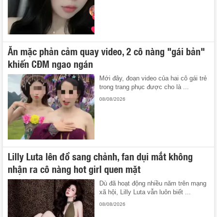
Ăn mặc phản cảm quay video, 2 cô nàng "gái bản"
khiến CĐM ngao ngán
Mới đây, đoạn video của hai cô gái trẻ
trong trang phục được cho là ...
08/08/2026
Lilly Luta lên đồ sang chảnh, fan dụi mắt không
nhận ra cô nàng hot girl quen mặt
Dù đã hoạt động nhiều năm trên mạng
xã hội, Lilly Luta vẫn luôn biết ...
08/08/2026