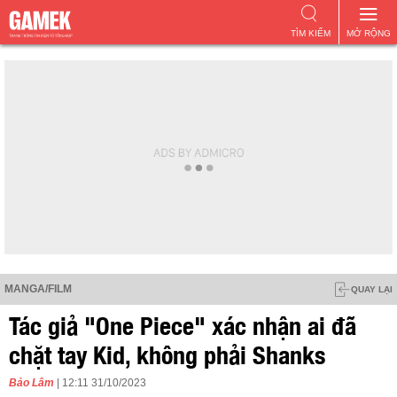
TÌM KIẾM
MỞ RỘNG
MANGA/FILM
QUAY LẠI
Tác giả "One Piece" xác nhận ai đã
chặt tay Kid, không phải Shanks
Bảo Lâm
| 12:11 31/10/2023