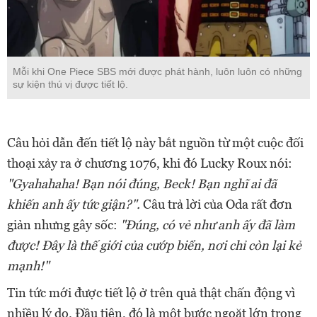
Mỗi khi One Piece SBS mới được phát hành, luôn luôn có những
sự kiện thú vị được tiết lộ.
Câu hỏi dẫn đến tiết lộ này bắt nguồn từ một cuộc đối
thoại xảy ra ở chương 1076, khi đó Lucky Roux nói:
"Gyahahaha! Bạn nói đúng, Beck! Bạn nghĩ ai đã
khiến anh ấy tức giận?".
Câu trả lời của Oda rất đơn
giản nhưng gây sốc:
"Đúng, có vẻ như anh ấy đã làm
được! Đây là thế giới của cướp biển, nơi chỉ còn lại kẻ
mạnh!"
Tin tức mới được tiết lộ ở trên quả thật chấn động vì
nhiều lý do. Đầu tiên, đó là một bước ngoặt lớn trong