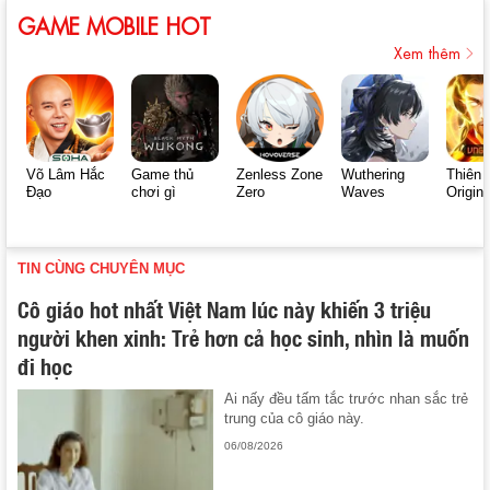
GAME MOBILE HOT
Xem thêm
Võ Lâm Hắc
Game thủ
Zenless Zone
Wuthering
Thiên 
Đạo
chơi gì
Zero
Waves
Origin
TIN CÙNG CHUYÊN MỤC
Cô giáo hot nhất Việt Nam lúc này khiến 3 triệu
người khen xinh: Trẻ hơn cả học sinh, nhìn là muốn
đi học
Ai nấy đều tấm tắc trước nhan sắc trẻ
trung của cô giáo này.
06/08/2026