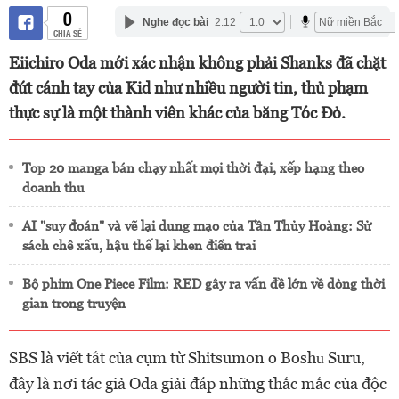
0
Nghe đọc bài
2:12
CHIA SẺ
Eiichiro Oda mới xác nhận không phải Shanks đã chặt
đứt cánh tay của Kid như nhiều người tin, thủ phạm
thực sự là một thành viên khác của băng Tóc Đỏ.
Top 20 manga bán chạy nhất mọi thời đại, xếp hạng theo
doanh thu
AI "suy đoán" và vẽ lại dung mạo của Tần Thủy Hoàng: Sử
sách chê xấu, hậu thế lại khen điển trai
Bộ phim One Piece Film: RED gây ra vấn đề lớn về dòng thời
gian trong truyện
SBS là viết tắt của cụm từ Shitsumon o Boshū Suru,
đây là nơi tác giả Oda giải đáp những thắc mắc của độc