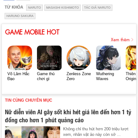
TỪ KHÓA
NARUTO
MASASHI KISHIMOTO
TÁC GIẢ NARUTO
HARUNO SAKURA
GAME MOBILE HOT
Xem thêm
Võ Lâm Hắc
Game thủ
Zenless Zone
Wuthering
Thiên 
Đạo
chơi gì
Zero
Waves
Origin
TIN CÙNG CHUYÊN MỤC
Nữ diễn viên AI gây sốt khi hét giá lên đến hơn 1 tỷ
đồng cho hơn 1 phút quảng cáo
Không chỉ thu hút hơn 200 triệu lượt
xem, nhân vật ảo này còn sở ...