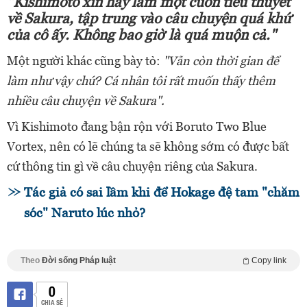
"Kishimoto xin hãy làm một cuốn tiểu thuyết
về Sakura, tập trung vào câu chuyện quá khứ
của cô ấy. Không bao giờ là quá muộn cả."
Một người khác cũng bày tỏ:
"Vẫn còn thời gian để
làm như vậy chứ? Cá nhân tôi rất muốn thấy thêm
nhiều câu chuyện về Sakura".
Vì Kishimoto đang bận rộn với Boruto Two Blue
Vortex, nên có lẽ chúng ta sẽ không sớm có được bất
cứ thông tin gì về câu chuyện riêng của Sakura.
Tác giả có sai lầm khi để Hokage đệ tam "chăm
sóc" Naruto lúc nhỏ?
Theo
Đời sống Pháp luật
Copy link
0
CHIA SẺ