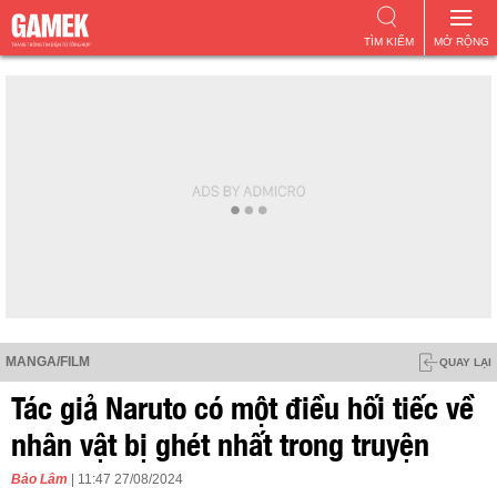
TÌM KIẾM
MỞ RỘNG
MANGA/FILM
QUAY LẠI
Tác giả Naruto có một điều hối tiếc về
nhân vật bị ghét nhất trong truyện
Bảo Lâm
| 11:47 27/08/2024