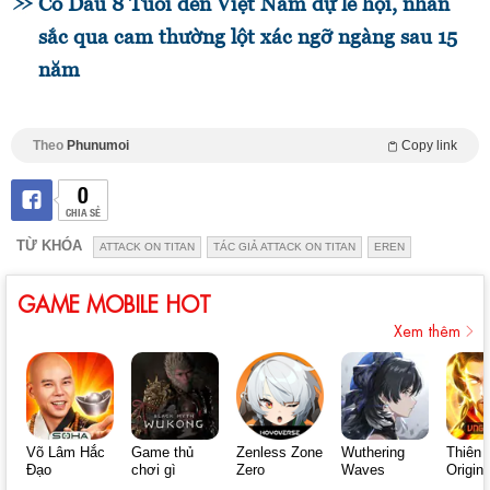
Cô Dâu 8 Tuổi đến Việt Nam dự lễ hội, nhan
sắc qua cam thường lột xác ngỡ ngàng sau 15
năm
Theo
Phunumoi
Copy link
0
CHIA SẺ
TỪ KHÓA
ATTACK ON TITAN
TÁC GIẢ ATTACK ON TITAN
EREN
GAME MOBILE HOT
Xem thêm
Võ Lâm Hắc
Game thủ
Zenless Zone
Wuthering
Thiên 
Đạo
chơi gì
Zero
Waves
Origin