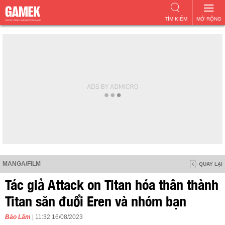
TÌM KIẾM
MỞ RỘNG
MANGA/FILM
QUAY LẠI
Tác giả Attack on Titan hóa thân thành
Titan săn đuổi Eren và nhóm bạn
Bảo Lâm
| 11:32 16/08/2023