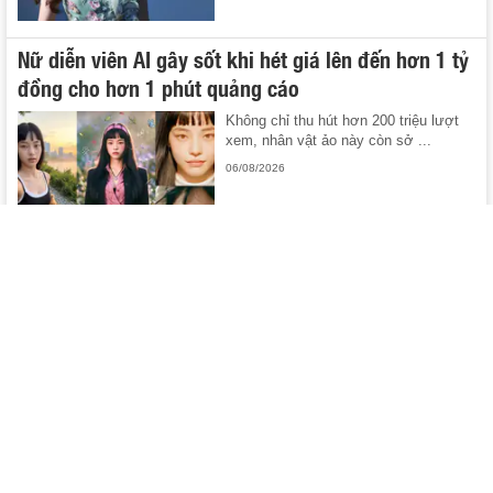
Nữ diễn viên AI gây sốt khi hét giá lên đến hơn 1 tỷ
đồng cho hơn 1 phút quảng cáo
Không chỉ thu hút hơn 200 triệu lượt
xem, nhân vật ảo này còn sở ...
06/08/2026
Cô giáo hot nhất Việt Nam lúc này khiến 3 triệu
người khen xinh: Trẻ hơn cả học sinh, nhìn là muốn
đi học
Ai nấy đều tấm tắc trước nhan sắc trẻ
trung của cô giáo này.
06/08/2026