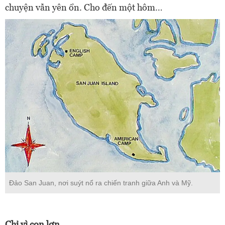
chuyện vẫn yên ổn. Cho đến một hôm…
Đảo San Juan, nơi suýt nổ ra chiến tranh giữa Anh và Mỹ.
Chỉ vì con lợn