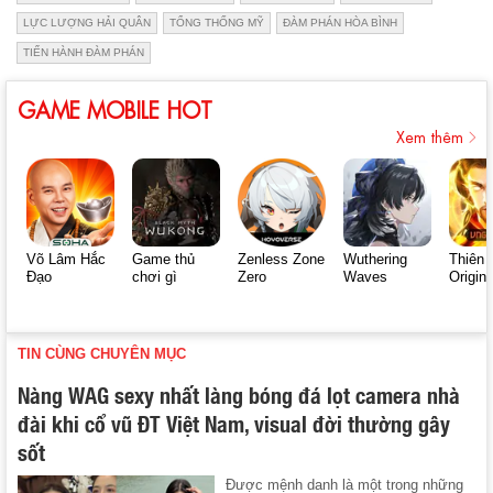
LỰC LƯỢNG HẢI QUÂN
TỔNG THỐNG MỸ
ĐÀM PHÁN HÒA BÌNH
TIẾN HÀNH ĐÀM PHÁN
GAME MOBILE HOT
Xem thêm
Võ Lâm Hắc
Game thủ
Zenless Zone
Wuthering
Thiên 
Đạo
chơi gì
Zero
Waves
Origin
TIN CÙNG CHUYÊN MỤC
Nàng WAG sexy nhất làng bóng đá lọt camera nhà
đài khi cổ vũ ĐT Việt Nam, visual đời thường gây
sốt
Được mệnh danh là một trong những