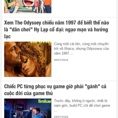
Xem The Odyssey chiếu năm 1997 để biết thế nào
là "dân chơi" Hy Lạp cổ đại: ngạo mạn và hưởng
lạc
Cùng một cái tên, cùng một chuyến
trở về Ithaca, nhưng Odysseus của
năm 1997 ...
30/07/2026
Chiếc PC từng phục vụ game giờ phải "gánh" cả
cuộc đời của game thủ
Trước đây, không ít người, nhất là
nam giới, build PC chỉ để chơi game
...
29/07/2026