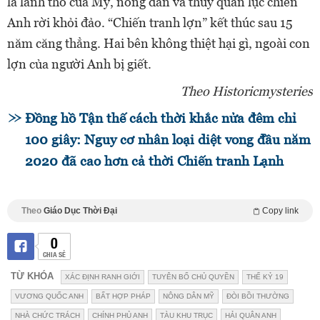
là lãnh thổ của Mỹ, nông dân và thủy quân lục chiến
Anh rời khỏi đảo. “Chiến tranh lợn” kết thúc sau 15
năm căng thẳng. Hai bên không thiệt hại gì, ngoài con
lợn của người Anh bị giết.
Theo Historicmysteries
Đồng hồ Tận thế cách thời khắc nửa đêm chỉ
100 giây: Nguy cơ nhân loại diệt vong đầu năm
2020 đã cao hơn cả thời Chiến tranh Lạnh
Theo
Giáo Dục Thời Đại
Copy link
0
CHIA SẺ
TỪ KHÓA
XÁC ĐỊNH RANH GIỚI
TUYÊN BỐ CHỦ QUYỀN
THẾ KỶ 19
VƯƠNG QUỐC ANH
BẤT HỢP PHÁP
NÔNG DÂN MỸ
ĐÒI BỒI THƯỜNG
NHÀ CHỨC TRÁCH
CHÍNH PHỦ ANH
TÀU KHU TRỤC
HẢI QUÂN ANH