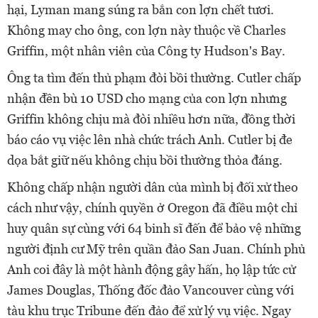
hại, Lyman mang súng ra bắn con lợn chết tươi.
Không may cho ông, con lợn này thuộc về Charles
Griffin, một nhân viên của Công ty Hudson's Bay.
Ông ta tìm đến thủ phạm đòi bồi thường. Cutler chấp
nhận đền bù 10 USD cho mạng của con lợn nhưng
Griffin không chịu mà đòi nhiều hơn nữa, đồng thời
báo cáo vụ việc lên nhà chức trách Anh. Cutler bị đe
dọa bắt giữ nếu không chịu bồi thường thỏa đáng.
Không chấp nhận người dân của mình bị đối xử theo
cách như vậy, chính quyền ở Oregon đã điều một chỉ
huy quân sự cùng với 64 binh sĩ đến để bảo vệ những
người định cư Mỹ trên quần đảo San Juan. Chính phủ
Anh coi đây là một hành động gây hấn, họ lập tức cử
James Douglas, Thống đốc đảo Vancouver cùng với
tàu khu trục Tribune đến đảo để xử lý vụ việc. Ngay