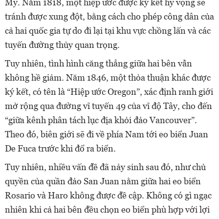
Mỹ. Năm 1818, một hiệp ước được ký kết hy vọng sẽ
tránh được xung đột, bằng cách cho phép công dân của
cả hai quốc gia tự do đi lại tại khu vực chồng lấn và các
tuyến đường thủy quan trọng.
Tuy nhiên, tình hình căng thẳng giữa hai bên vẫn
không hề giảm. Năm 1846, một thỏa thuận khác được
ký kết, có tên là “Hiệp ước Oregon”, xác định ranh giới
mở rộng qua đường vĩ tuyến 49 của vĩ độ Tây, cho đến
“giữa kênh phân tách lục địa khỏi đảo Vancouver”.
Theo đó, biên giới sẽ đi về phía Nam tới eo biển Juan
De Fuca trước khi đổ ra biển.
Tuy nhiên, nhiều vấn đề đã nảy sinh sau đó, như chủ
quyền của quần đảo San Juan nằm giữa hai eo biển
Rosario và Haro không được đề cập. Không có gì ngạc
nhiên khi cả hai bên đều chọn eo biển phù hợp với lợi