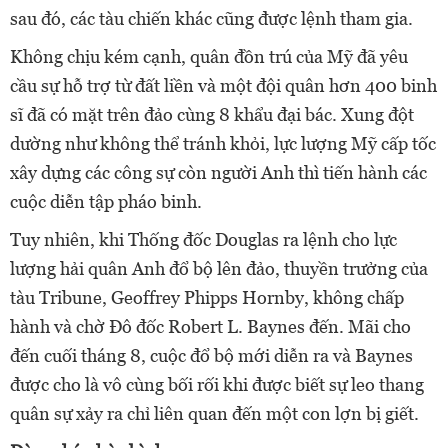
sau đó, các tàu chiến khác cũng được lệnh tham gia.
Không chịu kém cạnh, quân đồn trú của Mỹ đã yêu
cầu sự hỗ trợ từ đất liền và một đội quân hơn 400 binh
sĩ đã có mặt trên đảo cùng 8 khẩu đại bác. Xung đột
dường như không thể tránh khỏi, lực lượng Mỹ cấp tốc
xây dựng các công sự còn người Anh thì tiến hành các
cuộc diễn tập pháo binh.
Tuy nhiên, khi Thống đốc Douglas ra lệnh cho lực
lượng hải quân Anh đổ bộ lên đảo, thuyền trưởng của
tàu Tribune, Geoffrey Phipps Hornby, không chấp
hành và chờ Đô đốc Robert L. Baynes đến. Mãi cho
đến cuối tháng 8, cuộc đổ bộ mới diễn ra và Baynes
được cho là vô cùng bối rối khi được biết sự leo thang
quân sự xảy ra chỉ liên quan đến một con lợn bị giết.