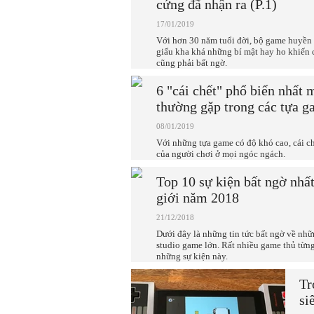
cứng đã nhận ra (P.1)
17/01/2019
Với hơn 30 năm tuổi đời, bộ game huyền 
giấu kha khá những bí mật hay ho khiến 
cũng phải bất ngờ.
6 "cái chết" phổ biến nhất 
thường gặp trong các tựa g
08/01/2019
Với những tựa game có độ khó cao, cái ch
của người chơi ở mọi ngóc ngách.
Top 10 sự kiện bất ngờ nhấ
giới năm 2018
21/12/2018
Dưới đây là những tin tức bất ngờ về nh
studio game lớn. Rất nhiều game thủ từn
những sự kiện này.
Tr
si