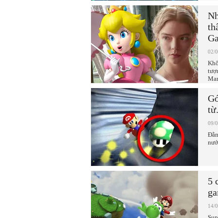
Nh
th
Ga
02/
Khô
tượ
Mar
Gó
từ
09/
Đằn
nướ
5 
ga
14/
Sup