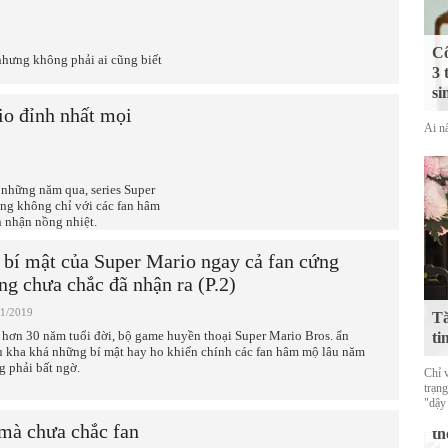
Cô
nhưng không phải ai cũng biết
3 
si
io đỉnh nhất mọi
Ai nấ
 những năm qua, series Super
ếng không chỉ với các fan hâm
 nhận nồng nhiệt.
 bí mật của Super Mario ngay cả fan cứng
ng chưa chắc đã nhận ra (P.2)
01/2019
Tă
 hơn 30 năm tuổi đời, bộ game huyền thoại Super Mario Bros. ẩn
ti
u kha khá những bí mật hay ho khiến chính các fan hâm mộ lâu năm
g phải bất ngờ.
Chỉ 
trạn
St
"dậy
ch
 mà chưa chắc fan
th