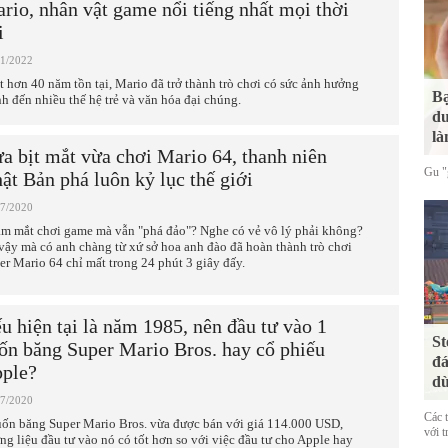
rio, nhân vật game nổi tiếng nhất mọi thời
i
11/2022
t hơn 40 năm tồn tại, Mario đã trở thành trò chơi có sức ảnh hưởng
Bạ
h đến nhiều thế hệ trẻ và văn hóa đại chúng.
du
là
a bịt mắt vừa chơi Mario 64, thanh niên
Gu "g
ật Bản phá luôn kỷ lục thế giới
07/2020
m mắt chơi game mà vẫn "phá đảo"? Nghe có vẻ vô lý phải không?
vậy mà có anh chàng từ xứ sở hoa anh đào đã hoàn thành trò chơi
er Mario 64 chỉ mất trong 24 phút 3 giây đấy.
u hiện tại là năm 1985, nên đầu tư vào 1
St
ốn băng Super Mario Bros. hay cổ phiếu
đá
ple?
dù
07/2020
Các 
uốn băng Super Mario Bros. vừa được bán với giá 114.000 USD,
với t
ng liệu đầu tư vào nó có tốt hơn so với việc đầu tư cho Apple hay