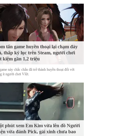
m tấn game huyền thoại lại chạm đáy
á, thấp kỷ lục trên Steam, người chơi
ết kiệm gần 1,2 triệu
game này chắc chắn đã trở thành huyền thoại đối với
 ít người chơi VIệt.
t phút xem Em Kim vừa lên đồ Người
ện vừa đánh Pick, gái xinh chưa bao