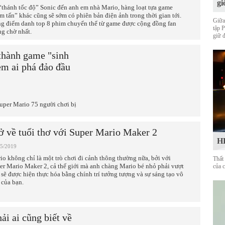
gi
“thánh tốc độ” Sonic đến anh em nhà Mario, hàng loạt tựa game
m tấn” khác cũng sẽ sớm có phiên bản điện ảnh trong thời gian tới.
Giữa
g điểm danh top 8 phim chuyển thể từ game được cộng đồng fan
tập 
g chờ nhất.
giữ 
thành game "sinh
em ai phá đảo đầu
Super Mario 75 người chơi bị
ở về tuổi thơ với Super Mario Maker 2
HL
05/2019
io không chỉ là một trò chơi đi cảnh thông thường nữa, bởi với
Thất
er Mario Maker 2, cả thế giới mà anh chàng Mario bé nhỏ phải vượt
của 
 sẽ được hiện thực hóa bằng chính trí tưởng tượng và sự sáng tạo vô
 của bạn.
ải ai cũng biết về