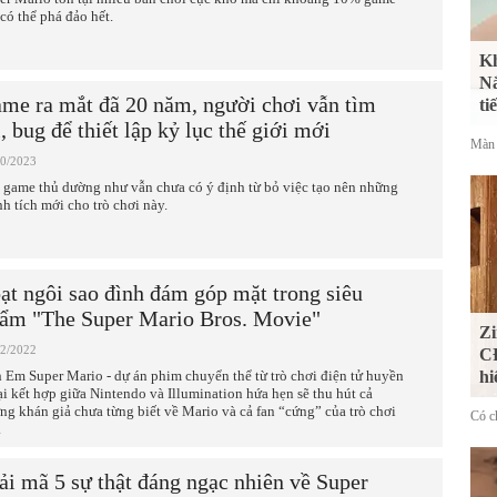
 có thể phá đảo hết.
Kh
Nắ
me ra mắt đã 20 năm, người chơi vẫn tìm
ti
i, bug để thiết lập kỷ lục thế giới mới
Màn 
10/2023
 game thủ dường như vẫn chưa có ý định từ bỏ việc tạo nên những
nh tích mới cho trò chơi này.
ạt ngôi sao đình đám góp mặt trong siêu
ẩm "The Super Mario Bros. Movie"
Zi
12/2022
CĐ
 Em Super Mario - dự án phim chuyển thể từ trò chơi điện tử huyền
hi
ại kết hợp giữa Nintendo và Illumination hứa hẹn sẽ thu hút cả
ng khán giả chưa từng biết về Mario và cả fan “cứng” của trò chơi
Có ch
.
ải mã 5 sự thật đáng ngạc nhiên về Super