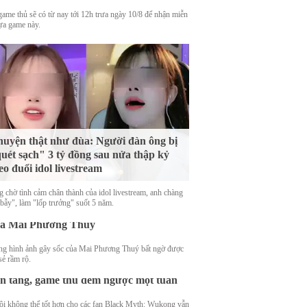
game thủ sẽ có từ nay tới 12h trưa ngày 10/8 để nhận miễn
tựa game này.
uyện thật như đùa: Người đàn ông bị
uét sạch" 3 tỷ đồng sau nửa thập kỷ
eo đuổi idol livestream
g chờ tình cảm chân thành của idol livestream, anh chàng
 bẫy", làm "lốp trưởng" suốt 5 năm.
ạt ảnh phá hỏng hình tượng kiêu sa
ủa Mai Phương Thúy
g hình ảnh gây sốc của Mai Phương Thuý bất ngờ được
ack Myth: Wukong chính thức lập mức
sẻ rầm rộ.
á thấp nhất lịch sử, giảm 30% trên mọi
n tảng, game thủ đếm ngược một tuần
ội không thể tốt hơn cho các fan Black Myth: Wukong vẫn