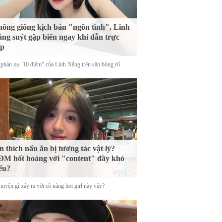
ông giống kịch bản "ngôn tình", Linh
ng suýt gặp biến ngay khi dẫn trực
ếp
phản xạ "10 điểm" của Linh Nắng trên sân bóng rổ.
n thích nấu ăn bị tương tác vật lý?
M hốt hoảng với "content" đầy khó
ểu?
uyện gì xảy ra với cô nàng hot girl này vậy?