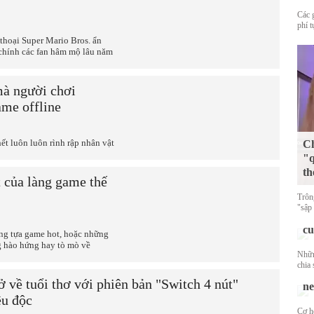
Các 
phí 
thoại Super Mario Bros. ẩn
chính các fan hâm mộ lâu năm
mà người chơi
ame offline
ết luôn luôn rình rập nhân vật
Ch
"q
th
t của làng game thế
Trôn
"sập
Lo
c
ững tựa game hot, hoặc những
g hào hứng hay tò mò về
Nhữn
Bl
chia 
gi
ở về tuổi thơ với phiên bản "Switch 4 nút"
nề
êu độc
Cơ h