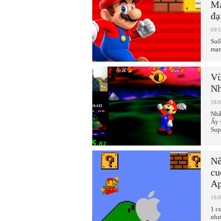
Ma
đạ
09/
Suố
mạn
Vừ
Nh
18/
Nhắ
Ấy 
Sup
Nế
cu
Ap
18/
1 c
như