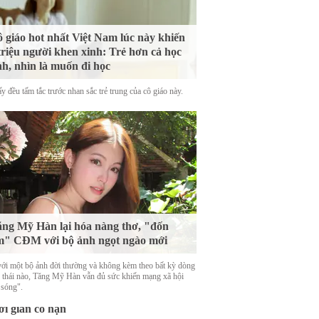
 giáo hot nhất Việt Nam lúc này khiến
triệu người khen xinh: Trẻ hơn cả học
nh, nhìn là muốn đi học
y đều tấm tắc trước nhan sắc trẻ trung của cô giáo này.
ng Mỹ Hàn lại hóa nàng thơ, "đốn
m" CĐM với bộ ảnh ngọt ngào mới
với một bộ ảnh đời thường và không kèm theo bất kỳ dòng
g thái nào, Tăng Mỹ Hàn vẫn đủ sức khiến mạng xã hội
eam tặng miễn phí một tựa game đầy
 sóng".
ất lượng, giá gốc gần 200.000 đồng,
ời gian có hạn