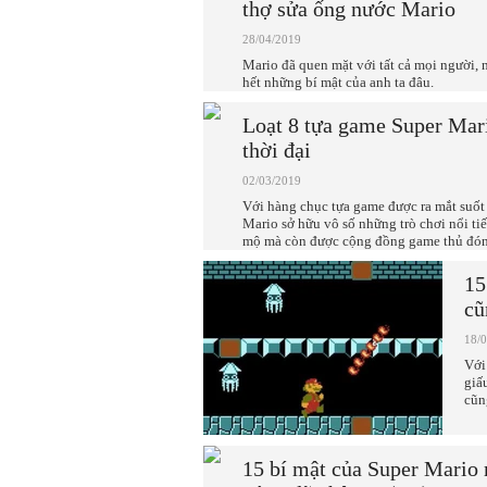
thợ sửa ống nước Mario
28/04/2019
Mario đã quen mặt với tất cả mọi người, 
hết những bí mật của anh ta đâu.
Loạt 8 tựa game Super Mar
thời đại
02/03/2019
Với hàng chục tựa game được ra mắt suốt
Mario sở hữu vô số những trò chơi nổi ti
mộ mà còn được cộng đồng game thủ đón
15
cũ
18/
Với
giấ
cũn
15 bí mật của Super Mario