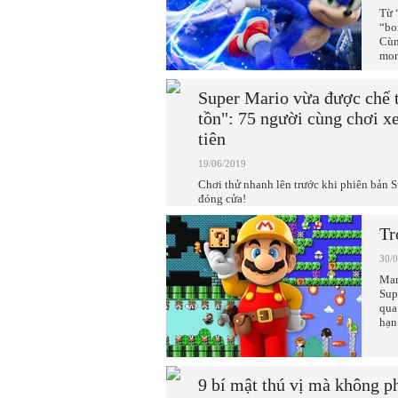
Từ 
“bo
Cùn
mon
Super Mario vừa được chế 
tồn": 75 người cùng chơi x
tiên
19/06/2019
Chơi thử nhanh lên trước khi phiên bản 
đóng cửa!
Tr
30/
Mar
Sup
qua
hạn
9 bí mật thú vị mà không ph