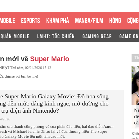
MOBILE
ESPORTS
KHÁM PHÁ
MANGA/FILM
HÓNG
CỘNG
 QUÂN MOBILE
LMHT: TỐC CHIẾN
GAMING GEAR
GAME ON
in mới về
Super Mario
Ti
 NHẬT
Thứ năm, 02/04/2026 15:12
ửi, chia sẻ với bạn bè nhé!
e Super Mario Galaxy Movie: Đồ họa sống
ng đến mức đáng kinh ngạc, mở đường cho
 trụ điện ảnh Nintendo?
Nữ
đế
04/2026
cá
năm sau thành công phòng vé của phần đầu tiên, hai đạo diễn Aaron
vath và Michael Jelenic đã trở lại và đưa thương hiệu The Super
Khôn
io Galaxy Movie lên một tầm cao mới.
sở h