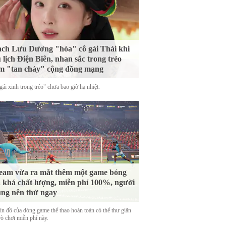
ch Lưu Dương "hóa" cô gái Thái khi
 lịch Điện Biên, nhan sắc trong trẻo
m "tan chảy" cộng đồng mạng
ái xinh trong trẻo" chưa bao giờ hạ nhiệt.
eam vừa ra mắt thêm một game bóng
 khá chất lượng, miễn phí 100%, người
ng nên thử ngay
tín đồ của dòng game thể thao hoàn toàn có thể thư giãn
rò chơi miễn phí này.