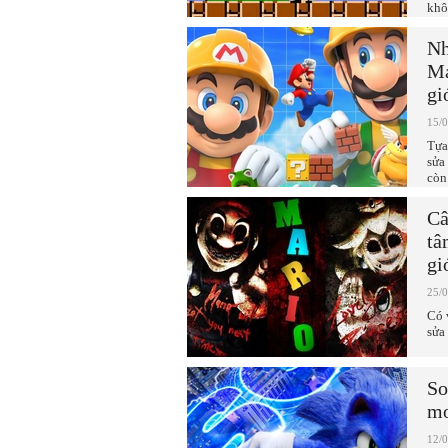
khô
Nh
Ma
gi
15/
Tựa
sửa
còn
Câ
tâ
gi
25/
Có 
sửa
So
mo
12/