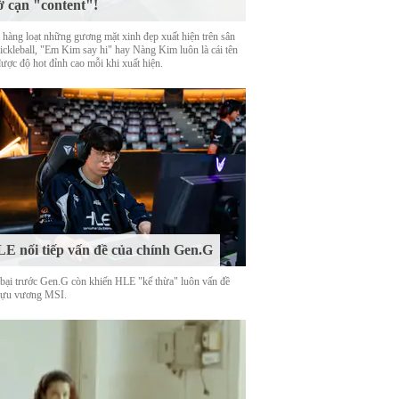
ờ cạn "content"!
 hàng loạt những gương mặt xinh đẹp xuất hiện trên sân
Pickleball, "Em Kim say hi" hay Nàng Kim luôn là cái tên
được độ hot đỉnh cao mỗi khi xuất hiện.
E nối tiếp vấn đề của chính Gen.G
 bại trước Gen.G còn khiến HLE "kế thừa" luôn vấn đề
cựu vương MSI.