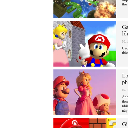
thủ
Ga
lỗ
03/
Các
thà
Lo
ph
02/
Anh
tho
nhữ
này
Gi