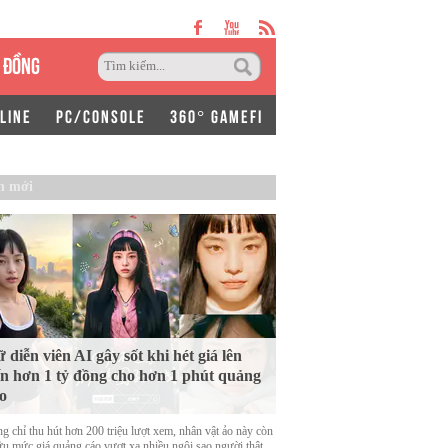
 ĐỒNG
LINE
PC/CONSOLE
360° GAMEFI
n mới
 diễn viên AI gây sốt khi hét giá lên
n hơn 1 tỷ đồng cho hơn 1 phút quảng
o
g chỉ thu hút hơn 200 triệu lượt xem, nhân vật ảo này còn
ữu mức giá quảng cáo vượt xa nhiều ngôi sao người thật