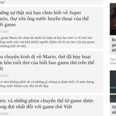
ng?
ững sự thật mà bạn chưa biết về Super
rio, thợ sửa ống nước huyền thoại của thế
ới game
07/2020
 game Mario ẩn chứa rất nhiều bí mật và fun fact thú vị về chú thợ
Bo
 ống nước này mà khá nhiều người, thậm chí là các fan của tựa game
gi
 không biết tới đấy.
ti
u chuyện kinh dị về Mario, thứ đã hủy hoại
Tựa 
m hồn tuổi thơ của biết bao game thủ trên thế
không
ới
02/2020
vẻ như không phải tất cả những gì chúng ta được biết về anh chàng
 ống nước Mario này đều là tốt đẹp.
nic và những phim chuyển thể từ game được
ng đợi nhất đối với game thủ Việt
Mộ
nh
02/2020