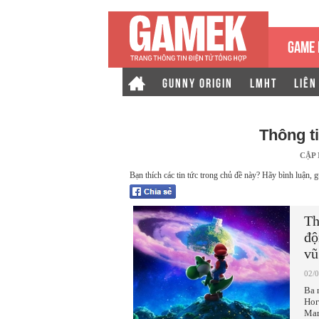
GAME 
GUNNY ORIGIN
LMHT
LIÊN
Thông t
CẬP
Bạn thích các tin tức trong chủ đề này? Hãy bình luận, g
Th
độ
vũ
02/
Ba 
Hor
Mar