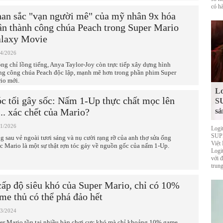
có hà
an sắc "vạn người mê" của mỹ nhân 9x hóa
ân thành công chúa Peach trong Super Mario
laxy Movie
04/2026
ng chỉ lồng tiếng, Anya Taylor-Joy còn trực tiếp xây dựng hình
ng công chúa Peach độc lập, mạnh mẽ hơn trong phần phim Super
io mới.
Lo
c tối gây sốc: Nấm 1-Up thực chất mọc lên
S
... xác chết của Mario?
sả
01/2026
Logi
SUPE
g sau vẻ ngoài tươi sáng và nụ cười rạng rỡ của anh thợ sửa ống
Việt
c Mario là một sự thật rợn tóc gáy về nguồn gốc của nấm 1-Up.
Logi
với 
trung
cấp độ siêu khó của Super Mario, chỉ có 10%
me thủ có thể phá đảo hết
03/2024
er Mario tồn tại nhiều bàn chơi cực khó mà chỉ khoảng 10% game