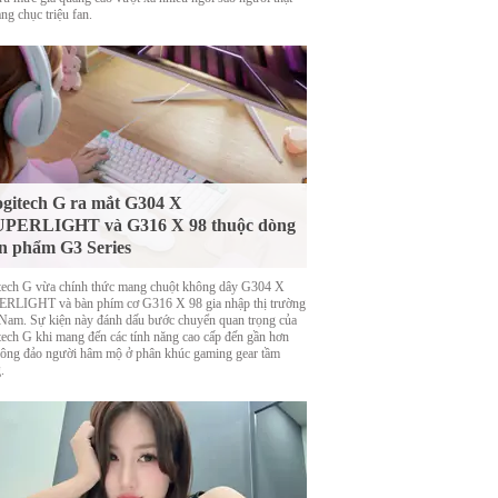
ng chục triệu fan.
gitech G ra mắt G304 X
UPERLIGHT và G316 X 98 thuộc dòng
n phẩm G3 Series
tech G vừa chính thức mang chuột không dây G304 X
RLIGHT và bàn phím cơ G316 X 98 gia nhập thị trường
 Nam. Sự kiện này đánh dấu bước chuyển quan trọng của
tech G khi mang đến các tính năng cao cấp đến gần hơn
đông đảo người hâm mộ ở phân khúc gaming gear tầm
.