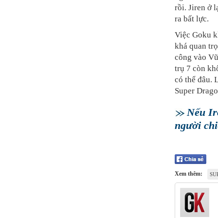
rồi. Jiren ở 
ra bất lực.
Việc Goku kh
khá quan trọ
công vào Vũ 
trụ 7 còn kh
có thể đâu. 
Super Dragon
Nếu Ir
người ch
Xem thêm:
SU