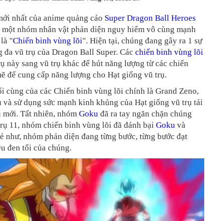
ới nhất của anime quảng cáo
Super Dragon Ball Heroes
ệu một nhóm nhân vật phản diện nguy hiểm vô cùng mạnh
là "
Chiến binh vùng lõi
". Hiện tại, chúng đang gây ra 1 sự
g đa vũ trụ của Dragon Ball Super. Các
chiến binh vùng lõi
trụ này sang vũ trụ khác để hút năng lượng từ các chiến
ẽ để cung cấp năng lượng cho Hạt giống vũ trụ.
i cùng của các Chiến binh vùng lõi chính là Grand Zeno,
ụ và sử dụng sức mạnh kinh khủng của Hạt giống vũ trụ tái
rụ mới. Tất nhiên, nhóm
Goku
đã ra tay ngăn chặn chúng
rụ 11, nhóm chiến binh vùng lõi đã đánh bại
Goku
và
vẻ như, nhóm phản diện đang từng bước, từng bước đạt
u đen tối của chúng.