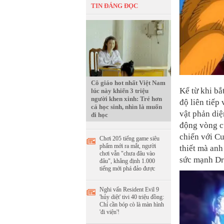
TIN ĐÁNG ĐỌC
Cô giáo hot nhất Việt Nam
Kể từ khi bắ
lúc này khiến 3 triệu
người khen xinh: Trẻ hơn
độ liên tiếp
cả học sinh, nhìn là muốn
vật phản diệ
đi học
động vòng cu
chiến với C
Chơi 205 tiếng game siêu
phẩm mới ra mắt, người
thiết mà anh
chơi vẫn "chưa đâu vào
sức mạnh Dr
đâu", khẳng định 1.000
tiếng mới phá đảo được
Nghi vấn Resident Evil 9
'hủy diệt' tivi 40 triệu đồng:
Chỉ cần bóp cò là màn hình
'đi viện'!