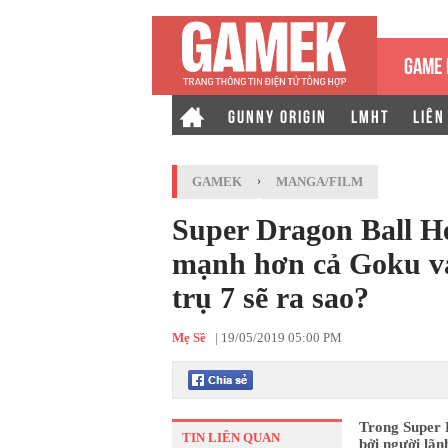
GAME 
GUNNY ORIGIN
LMHT
LIÊN
GAMEK
›
MANGA/FILM
Super Dragon Ball H
mạnh hơn cả Goku và 
trụ 7 sẽ ra sao?
Mẹ Sề
|
19/05/2019 05:00 PM
Trong Super 
TIN LIÊN QUAN
bởi người lãn