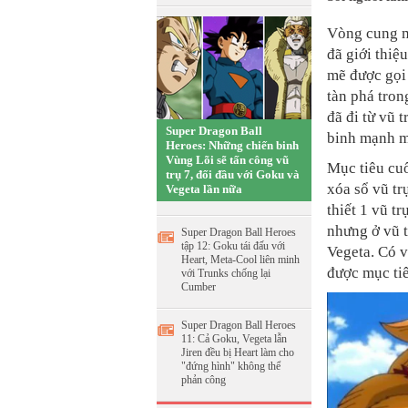
Vòng cung m
đã giới thi
mẽ được gọi 
tàn phá tron
đã đi từ vũ 
Super Dragon Ball
binh mạnh m
Heroes: Những chiến binh
Vùng Lõi sẽ tấn công vũ
Mục tiêu cuố
trụ 7, đối đầu với Goku và
xóa sổ vũ tr
Vegeta lần nữa
thiết 1 vũ t
nhưng ở vũ t
Super Dragon Ball Heroes
tập 12: Goku tái đấu với
Vegeta. Có 
Heart, Meta-Cool liên minh
được mục tiê
với Trunks chống lại
Cumber
Super Dragon Ball Heroes
11: Cả Goku, Vegeta lẫn
Jiren đều bị Heart làm cho
"đứng hình" không thể
phản công