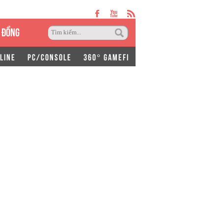
 ĐỒNG
LINE
PC/CONSOLE
360° GAMEFI