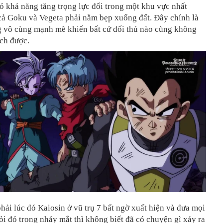
ó khả năng tăng trọng lực đối trong một khu vực nhất
cả Goku và Vegeta phải nằm bẹp xuống đất. Đây chính là
g vô cùng mạnh mẽ khiến bất cứ đối thủ nào cũng không
ch được.
ải lúc đó Kaiosin ở vũ trụ 7 bất ngờ xuất hiện và đưa mọi
ỏi đó trong nháy mắt thì không biết đã có chuyện gì xảy ra