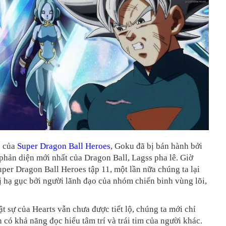
0 của
Super Dragon Ball Heroes
, Goku đã bị bán hành bởi
phản diện mới nhất của Dragon Ball, Lagss pha lê. Giờ
uper Dragon Ball Heroes tập 11, một lần nữa chúng ta lại
 hạ gục bởi người lãnh đạo của nhóm chiến binh vùng lõi,
t sự của Hearts vẫn chưa được tiết lộ, chúng ta mới chỉ
n có khả năng đọc hiểu tâm trí và trái tim của người khác.