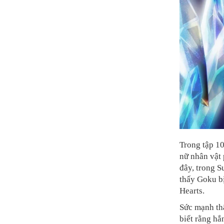
Trong tập 1
nữ nhân vật 
đây, trong S
thấy Goku bị
Hearts.
Sức mạnh thậ
biết rằng hắ