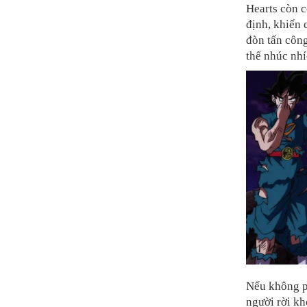
Hearts còn c
định, khiến 
đòn tấn côn
thể nhúc nhí
Nếu không ph
người rời kh