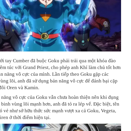
ưới tay Cumber đã buộc Goku phải trải qua một khóa đào
êm túc với Grand Priest, cho phép anh Khỉ làm chủ tốt hơn
ản năng vô cực của mình. Lần tiếp theo Goku gặp các
ùng lõi, anh đã sử dụng bản năng vô cực để đánh bại cặp
 đôi Oren và Kamin.
n năng vô cực của Goku vẫn chưa hoàn thiện nên khi đụng
 binh vùng lõi mạnh hơn, anh đã tỏ ra lép vế. Đặc biệt, tên
ó vẻ như sở hữu thức sức mạnh vượt xa cả Goku, Vegeta,
iren ở thời điểm hiện tại.