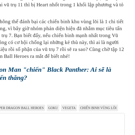
lại vũ trụ 11 thì bị Heart nhốt trong 1 khối lập phương và tỏ
ông thể đánh bại các chiến binh khu vùng lõi là 1 chi tiết
ng, vì bây giờ nhóm phản diện hiện đã nhắm mục tiêu tấn
trụ 7. Bạn biết đấy, nếu chiến binh mạnh nhất trong Vũ
ông có cơ hội chống lại những kẻ thù này, thì ai là người
Liệu rồi số phận của vũ trụ 7 rồi sẽ ra sao? Cùng chờ tập 12
 Ball Heroes ra mắt để biết nhé!
on Man "chiến" Black Panther: Ai sẽ là
iến thắng?
PER DRAGON BALL HEROES
GOKU
VEGETA
CHIẾN BINH VÙNG LÕI