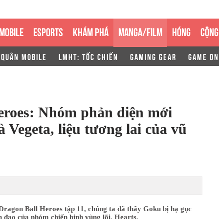
MOBILE
ESPORTS
KHÁM PHÁ
MANGA/FILM
HÓNG
CỘNG
 QUÂN MOBILE
LMHT: TỐC CHIẾN
GAMING GEAR
GAME ON
eroes: Nhóm phản diện mới
Vegeta, liệu tương lai của vũ
Dragon Ball Heroes tập 11, chúng ta đã thấy Goku bị hạ gục
h đạo của nhóm chiến binh vùng lõi, Hearts.