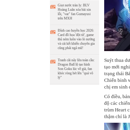
Giọt nước tràn ly: BLV
Hoàng Luân xóa bài xin
lỗi, "var" fan Gumayusi
trên MXH
Đỉnh cao huyền học 2026:
Card đồ họa 'đột tử', game
thủ ném luôn vào lò nướng
và cái kết khiến chuyên gia
cũng phải ngả mũ!
Suýt thua d
Tranh cãi nảy lửa toàn cầu:
Dragon Ball lộ tạo hình
tạo mới nghi
Son Goku lúc về già, fan
trạng thái B
khóc ròng hét lên "quá vô
lý"
Chiến binh v
chị em sinh
Có điều, bả
độ các chiến
trùm Heart c
thậm chí là J