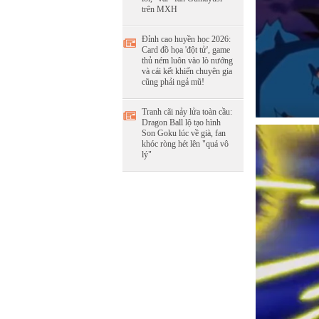
trên MXH
Đỉnh cao huyền học 2026:
Card đồ họa 'đột tử', game
thủ ném luôn vào lò nướng
và cái kết khiến chuyên gia
cũng phải ngả mũ!
Tranh cãi nảy lửa toàn cầu:
Dragon Ball lộ tạo hình
Son Goku lúc về già, fan
khóc ròng hét lên "quá vô
lý"