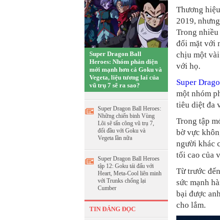
Thương hiệu 
2019, nhưng 
Trong nhiều
đối mặt với 
Super Dragon Ball
chịu một vài
Heroes: Nhóm phản diện
với họ.
mới mạnh hơn cả Goku và
Vegeta, liệu tương lai của
Super Drago
vũ trụ 7 sẽ ra sao?
một nhóm ph
tiêu diệt đa 
Super Dragon Ball Heroes:
Những chiến binh Vùng
Trong tập m
Lõi sẽ tấn công vũ trụ 7,
đối đầu với Goku và
bờ vực không
Vegeta lần nữa
người khác c
tối cao của v
Super Dragon Ball Heroes
tập 12: Goku tái đấu với
Từ trước đến
Heart, Meta-Cool liên minh
với Trunks chống lại
sức mạnh hà
Cumber
bại được an
cho lắm.
TIN ĐÁNG ĐỌC