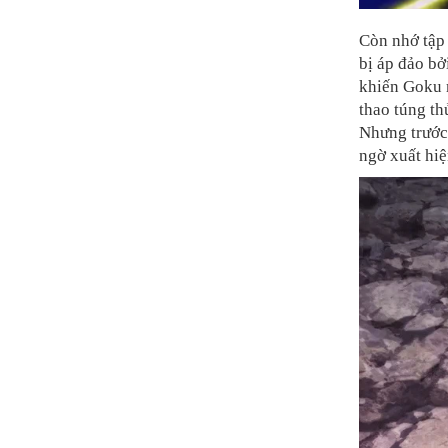
Còn nhớ tập
bị áp đảo bở
khiến Goku m
thao túng th
Nhưng trước
ngờ xuất hiệ