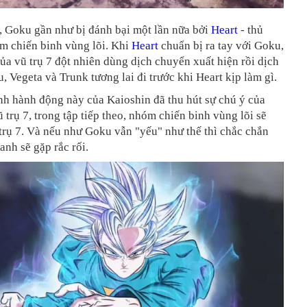
, Goku gần như bị đánh bại một lần nữa bởi
Heart
- thủ
m chiến binh vùng lõi. Khi
Heart
chuẩn bị ra tay với Goku,
của vũ trụ 7 đột nhiên dùng dịch chuyển xuất hiện rồi dịch
 Vegeta và Trunk tương lai đi trước khi Heart kịp làm gì.
nh hành động này của Kaioshin đã thu hút sự chú ý của
 trụ 7, trong tập tiếp theo, nhóm chiến binh vùng lõi sẽ
trụ 7. Và nếu như Goku vẫn "yếu" như thế thì chắc chắn
anh sẽ gặp rắc rối.