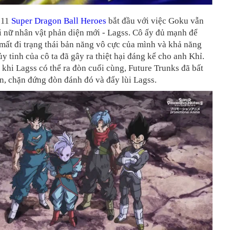
 11
Super Dragon Ball Heroes
bắt đầu với việc Goku vẫn
i nữ nhân vật phản diện mới - Lagss. Cô ấy đủ mạnh để
ất đi trạng thái bản năng vô cực của mình và khả năng
ủy tinh của cô ta đã gây ra thiệt hại đáng kể cho anh Khỉ.
 khi
Lagss
có thể ra đòn cuối cùng, Future Trunks đã bất
n, chặn đứng đòn đánh đó và đẩy lùi Lagss.