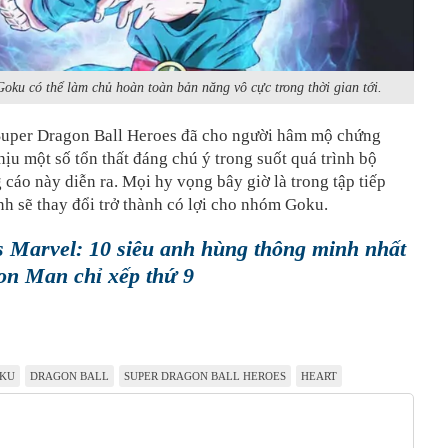
oku có thể làm chủ hoàn toàn bản năng vô cực trong thời gian tới.
 Super Dragon Ball Heroes đã cho người hâm mộ chứng
chịu một số tổn thất đáng chú ý trong suốt quá trình bộ
cáo này diễn ra. Mọi hy vọng bây giờ là trong tập tiếp
ình sẽ thay đổi trở thành có lợi cho nhóm Goku.
 Marvel: 10 siêu anh hùng thông minh nhất
ron Man chỉ xếp thứ 9
KU
DRAGON BALL
SUPER DRAGON BALL HEROES
HEART