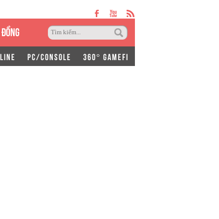
 ĐỒNG
LINE
PC/CONSOLE
360° GAMEFI