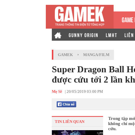
GAME 
GUNNY ORIGIN
LMHT
LIÊN
GAMEK
›
MANGA/FILM
Super Dragon Ball H
được cứu tới 2 lần k
Mẹ Sề
|
20/05/2019 03:00 PM
Trong tập mớ
TIN LIÊN QUAN
không chỉ một
cứu.