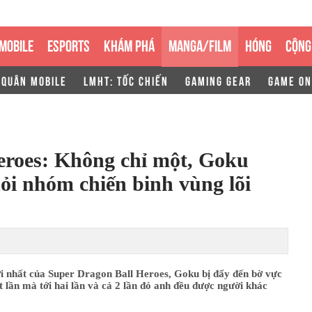
MOBILE
ESPORTS
KHÁM PHÁ
MANGA/FILM
HÓNG
CỘNG
 QUÂN MOBILE
LMHT: TỐC CHIẾN
GAMING GEAR
GAME ON
eroes: Không chỉ một, Goku
hỏi nhóm chiến binh vùng lõi
i nhất của Super Dragon Ball Heroes, Goku bị đẩy đến bờ vực
 lần mà tới hai lần và cả 2 lần đó anh đều được người khác