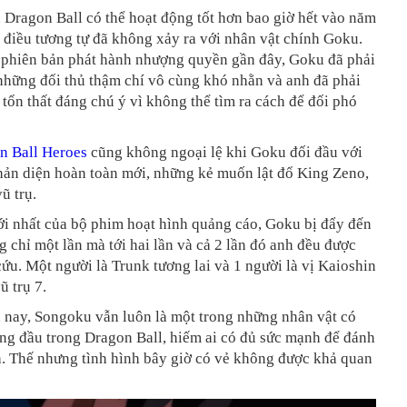
Dragon Ball có thể hoạt động tốt hơn bao giờ hết vào năm
điều tương tự đã không xảy ra với nhân vật chính Goku.
 phiên bản phát hành nhượng quyền gần đây, Goku đã phải
những đối thủ thậm chí vô cùng khó nhằn và anh đã phải
 tổn thất đáng chú ý vì không thể tìm ra cách để đối phó
n Ball Heroes
cũng không ngoại lệ khi Goku đối đầu với
ản diện hoàn toàn mới, những kẻ muốn lật đổ King Zeno,
vũ trụ.
ới nhất của bộ phim hoạt hình quảng cáo, Goku bị đẩy đến
 chỉ một lần mà tới hai lần và cả 2 lần đó anh đều được
ứu. Một người là Trunk tương lai và 1 người là vị Kaioshin
ũ trụ 7.
 nay, Songoku vẫn luôn là một trong những nhân vật có
ng đầu trong Dragon Ball, hiếm ai có đủ sức mạnh để đánh
h. Thế nhưng tình hình bây giờ có vẻ không được khả quan