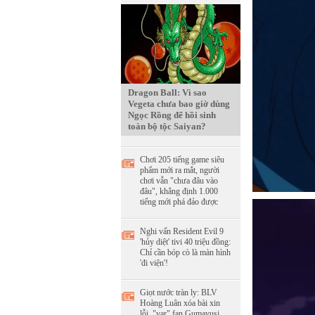
Dragon Ball: Vì sao
Vegeta chưa bao giờ dùng
Ngọc Rồng để hồi sinh
toàn bộ tộc Saiyan?
Chơi 205 tiếng game siêu
phẩm mới ra mắt, người
chơi vẫn "chưa đâu vào
đâu", khẳng định 1.000
tiếng mới phá đảo được
Nghi vấn Resident Evil 9
'hủy diệt' tivi 40 triệu đồng:
Chỉ cần bóp cò là màn hình
'đi viện'!
Giọt nước tràn ly: BLV
Hoàng Luân xóa bài xin
lỗi, "var" fan Gumayusi