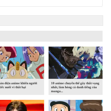
ản diện anime khiến người
10 anime chuyển thể gây thất vọng
iếc nuối vì thất bại
nhất, làm hỏng cả danh tiếng của
manga...