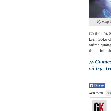
Hy vọng G
Có thể nói,
kiến ​​Goku 
anime quảng 
theo, tình h
Comics
vũ trụ, I
Xem thêm:
GO