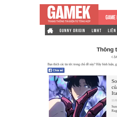
GAME 
GUNNY ORIGIN
LMHT
LIÊN
Thông 
CẬ
Bạn thích các tin tức trong chủ đề này? Hãy bình luận, g
So
củ
It
11/
Sun
Rag