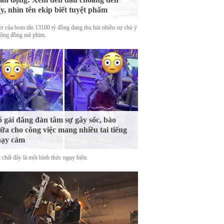
y, nhìn tên ekip biết tuyệt phẩm
ler của bom tấn 13100 tỷ đồng đang thu hút nhiều sự chú ý
cộng đồng mê phim.
 gái đăng đàn tâm sự gây sốc, bào
ữa cho công việc mang nhiều tai tiếng
hạy cảm
 chất đây là một hình thức ngụy biện.