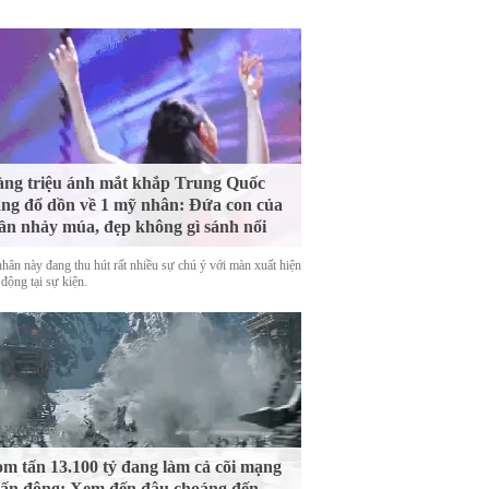
ng triệu ánh mắt khắp Trung Quốc
ng đổ dồn về 1 mỹ nhân: Đứa con của
ần nhảy múa, đẹp không gì sánh nổi
hân này đang thu hút rất nhiều sự chú ý với màn xuất hiện
động tại sự kiện.
m tấn 13.100 tỷ đang làm cả cõi mạng
ấn động: Xem đến đâu choáng đến