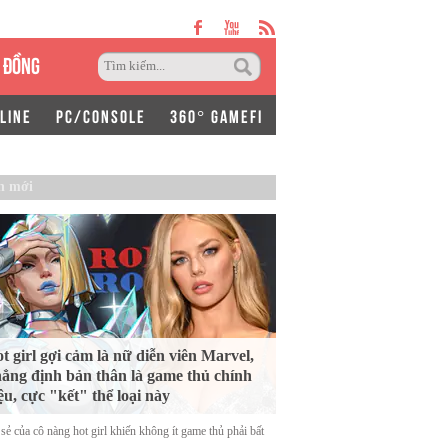
 ĐỒNG
LINE
PC/CONSOLE
360° GAMEFI
n mới
t girl gợi cảm là nữ diễn viên Marvel,
ẳng định bản thân là game thủ chính
ệu, cực "kết" thể loại này
sẻ của cô nàng hot girl khiến không ít game thủ phải bất