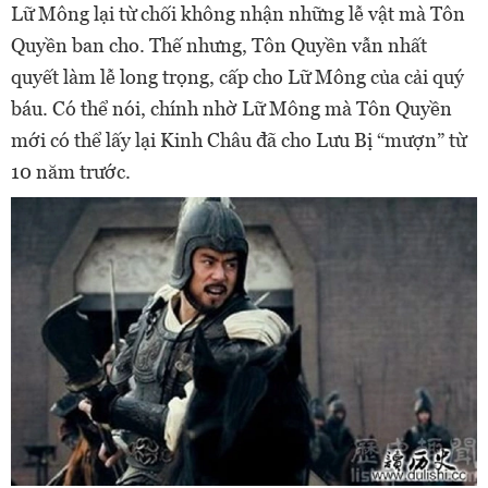
Lữ Mông lại từ chối không nhận những lễ vật mà Tôn
Quyền ban cho. Thế nhưng, Tôn Quyền vẫn nhất
quyết làm lễ long trọng, cấp cho Lữ Mông của cải quý
báu. Có thể nói, chính nhờ Lữ Mông mà Tôn Quyền
mới có thể lấy lại Kinh Châu đã cho Lưu Bị “mượn” từ
10 năm trước.