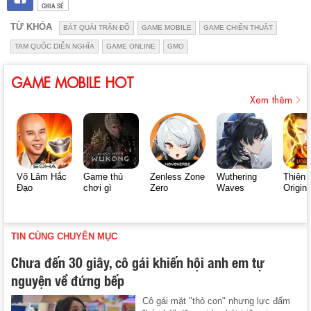
CHIA SẺ
TỪ KHÓA
BÁT QUÁI TRẬN ĐỒ
GAME MOBILE
GAME CHIẾN THUẬT
TAM QUỐC DIỄN NGHĨA
GAME ONLINE
GMO
GAME MOBILE HOT
Xem thêm
Võ Lâm Hắc
Game thủ
Zenless Zone
Wuthering
Thiên 
Đạo
chơi gì
Zero
Waves
Origin
TIN CÙNG CHUYÊN MỤC
Chưa đến 30 giây, cô gái khiến hội anh em tự
nguyện về đứng bếp
Cô gái mặt "thỏ con" nhưng lực đấm