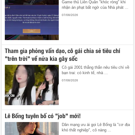
Game thủ Liên Quân "khóc ròng" khi
nhận án phạt bất ngờ của Nhà phát ...
07/08/2026
Tham gia phỏng vấn dạo, cô gái chia sẻ tiêu chí
"trên trời" về nửa kia gây sốc
Cô gái 2001 thẳng thắn nêu tiêu chí về
bạn trai: có kinh tế, nhà ...
07/08/2026
Lê Bống tuyên bố có "job" mới!
Dân mạng ưu ái gọi Lê Bống là "cơ địa
khó thất nghiệp", cô nàng ...