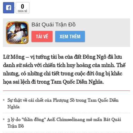
0
CHIA SẺ
Bát Quái Trận Đồ
TẢI VỀ
XEM THÊM
Lữ Mông – vị tướng tài ba của đất Đông Ngô đã lưu
danh sử sách với chiến tích huy hoàng của mình. Thế
nhưng, có những chi tiết trong cuộc đời ông bị khắc
họa sai lệch đi trong Tam Quốc Diễn Nghĩa.
Sự thật về cái chết của Phượng Sồ trong Tam Quốc Diễn
Nghĩa
3 lý do "thần đồng" AoE Chimsedinang mê mẩn Bát Quái
Trận Đồ