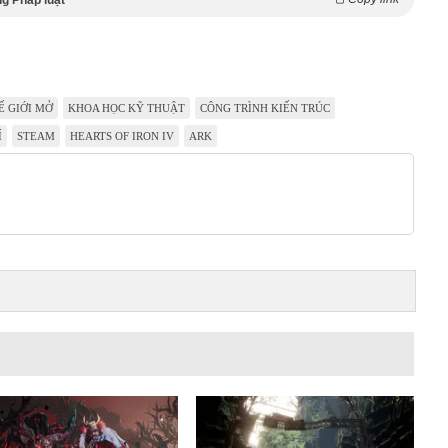
g Pháp luật
Ế GIỚI MỞ
KHOA HỌC KỸ THUẬT
CÔNG TRÌNH KIẾN TRÚC
Í
STEAM
HEARTS OF IRON IV
ARK