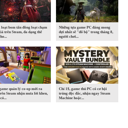
 loạt bom tấn đồng loạt chạm
Những tựa game PC đáng mong
iá trên Steam, đa dạng thể
đợi nhất sẽ "đổ bộ" trong tháng 8,
ho...
người chơi...
game quản lý co-op mới ra
Chỉ 1$, game thủ PC có cơ hội
rên Steam nhận mưa lời khen,
trúng độc đắc, nhận ngay Steam
có...
Machine hoặc...