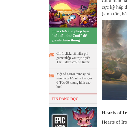
Cuối tuần nà
cực kỳ hấp d
(sinh tồn, h
5 trò chơi cho phép bạn
"nói dối như Cuội" để
giành chiến thắng
Chỉ 1 click, tải miễn phí
game nhập vai trực tuyến
The Elder Scrolls Online
Một số người thực sự có
siêu năng lực nhìn thế giới
ở 'Tốc độ khung hình cao
hơn'
TIN ĐÁNG ĐỌC
Hearts of I
Hearts of Ir