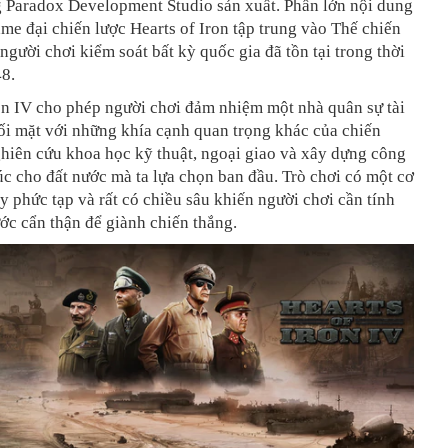
 Paradox Development Studio sản xuất. Phần lớn nội dung
ame đại chiến lược Hearts of Iron tập trung vào Thế chiến
 người chơi kiểm soát bất kỳ quốc gia đã tồn tại trong thời
8.
on IV cho phép người chơi đảm nhiệm một nhà quân sự tài
ối mặt với những khía cạnh quan trọng khác của chiến
hiên cứu khoa học kỹ thuật, ngoại giao và xây dựng công
rúc cho đất nước mà ta lựa chọn ban đầu. Trò chơi có một cơ
 phức tạp và rất có chiều sâu khiến người chơi cần tính
ớc cẩn thận để giành chiến thắng.