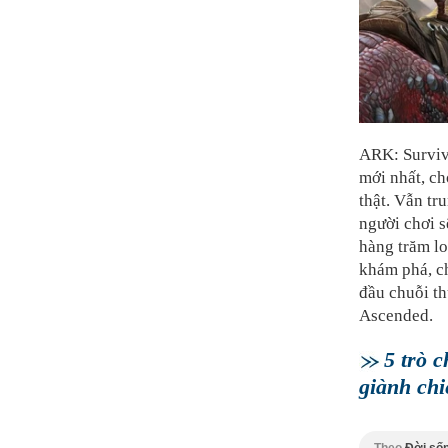
ARK: Surviv
mới nhất, c
thật. Vẫn tr
người chơi s
hàng trăm lo
khám phá, ch
đầu chuỗi th
Ascended.
5 trò 
giành chi