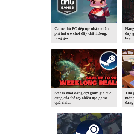
Game thủ PC tiếp tục nhận miễn
Hàng
phí hai trò chơi đầy chất lượng,
đáy g
tổng giá...
loại c
Steam khởi động đợt giảm giá cuối
Tựa 
cùng của tháng, nhiều tựa game
mắt t
quá chất...
đang 