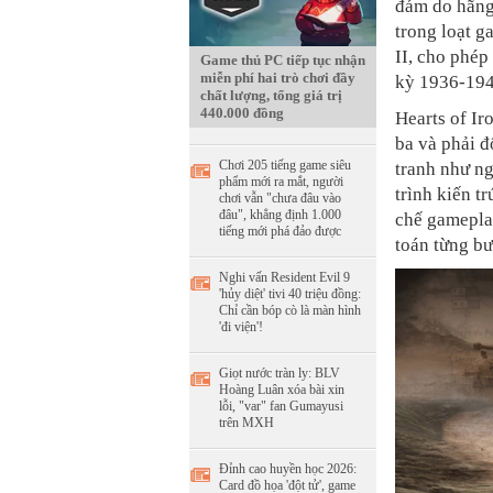
đám do hãng
trong loạt g
II, cho phép
Game thủ PC tiếp tục nhận
miễn phí hai trò chơi đầy
kỳ 1936-194
chất lượng, tổng giá trị
440.000 đồng
Hearts of Ir
ba và phải đ
Chơi 205 tiếng game siêu
tranh như ng
phẩm mới ra mắt, người
trình kiến t
chơi vẫn "chưa đâu vào
đâu", khẳng định 1.000
chế gameplay
tiếng mới phá đảo được
toán từng bư
Nghi vấn Resident Evil 9
'hủy diệt' tivi 40 triệu đồng:
Chỉ cần bóp cò là màn hình
'đi viện'!
Giọt nước tràn ly: BLV
Hoàng Luân xóa bài xin
lỗi, "var" fan Gumayusi
trên MXH
Đỉnh cao huyền học 2026:
Card đồ họa 'đột tử', game