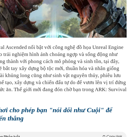
al Ascended nổi bật với công nghệ đồ họa Unreal Engine
ho trải nghiệm hình ảnh choáng ngợp và sống động như
ung thành với phong cách mô phỏng và sinh tồn, tại đây,
ẽ bắt tay xây dựng bộ tộc mới, thuần hóa và nhân giống
ài khủng long cũng như sinh vật nguyên thủy, phiêu lưu
ế tạo, xây dựng và chiến đấu tự do để vươn lên vị trí đứng
ức ăn. Thế giới mới đang đón chờ bạn trong ARK: Survival
chơi cho phép bạn "nói dối như Cuội" để
ến thắng
Copy link