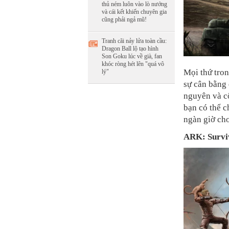
thủ ném luôn vào lò nướng
và cái kết khiến chuyên gia
cũng phải ngả mũ!
Tranh cãi nảy lửa toàn cầu:
Dragon Ball lộ tạo hình
Son Goku lúc về già, fan
khóc ròng hét lên "quá vô
Mọi thứ tron
lý"
sự cân bằng 
nguyên và c
bạn có thể c
ngàn giờ chơ
ARK: Survi