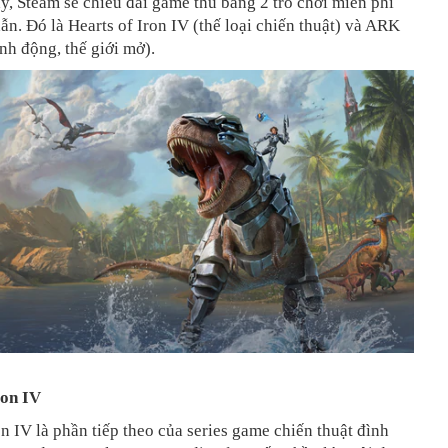
y, Steam sẽ chiêu đãi game thủ bằng 2 trò chơi miễn phí
ẫn. Đó là Hearts of Iron IV (thế loại chiến thuật) và ARK
ành động, thế giới mở).
ron IV
on IV là phần tiếp theo của series game chiến thuật đình