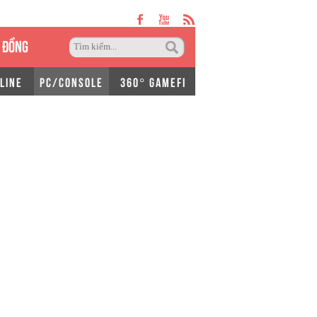
 ĐỒNG
LINE
PC/CONSOLE
360° GAMEFI