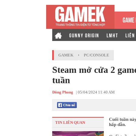
GAME 
GUNNY ORIGIN
LMHT
LIÊN
GAMEK
›
PC/CONSOLE
Steam mở cửa 2 game
tuần
Đông Phong
|
05/04/2024 11:40 AM
Cuối tuần này
TIN LIÊN QUAN
hấp dẫn.