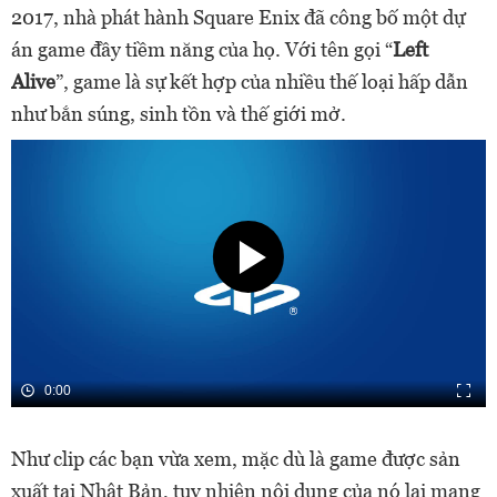
2017, nhà phát hành Square Enix đã công bố một dự
án game đầy tiềm năng của họ. Với tên gọi “
Left
Alive
”, game là sự kết hợp của nhiều thế loại hấp dẫn
như bắn súng, sinh tồn và thế giới mở.
0:00
Như clip các bạn vừa xem, mặc dù là game được sản
xuất tại Nhật Bản, tuy nhiên nội dung của nó lại mang