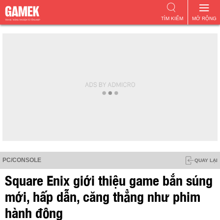
TÌM KIẾM
MỞ RỘNG
PC/CONSOLE
QUAY LẠI
Square Enix giới thiệu game bắn súng
mới, hấp dẫn, căng thẳng như phim
hành động