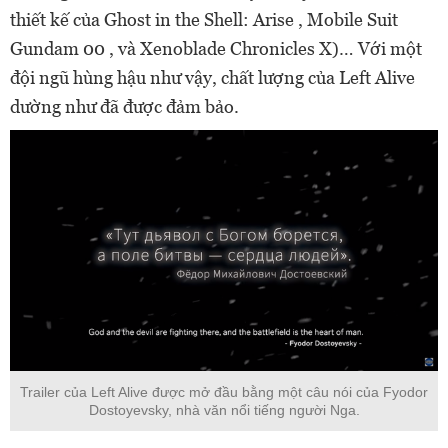
thiết kế của Ghost in the Shell: Arise , Mobile Suit
Gundam 00 , và Xenoblade Chronicles X)… Với một
đội ngũ hùng hậu như vậy, chất lượng của Left Alive
dường như đã được đảm bảo.
Trailer của Left Alive được mở đầu bằng một câu nói của Fyodor
Dostoyevsky, nhà văn nổi tiếng người Nga.