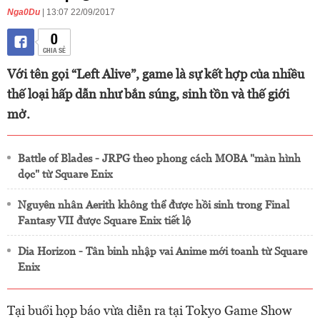
Nga0Du
| 13:07 22/09/2017
0
CHIA SẺ
Với tên gọi “Left Alive”, game là sự kết hợp của nhiều
thế loại hấp dẫn như bắn súng, sinh tồn và thế giới
mở.
Battle of Blades - JRPG theo phong cách MOBA "màn hình
dọc" từ Square Enix
Nguyên nhân Aerith không thể được hồi sinh trong Final
Fantasy VII được Square Enix tiết lộ
Dia Horizon - Tân binh nhập vai Anime mới toanh từ Square
Enix
Tại buổi họp báo vừa diễn ra tại Tokyo Game Show