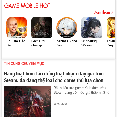
GAME MOBILE HOT
Xem thêm
Võ Lâm Hắc
Game thủ
Zenless Zone
Wuthering
Thiên 
Đạo
chơi gì
Zero
Waves
Origin
TIN CÙNG CHUYÊN MỤC
Hàng loạt bom tấn đồng loạt chạm đáy giá trên
Steam, đa dạng thể loại cho game thủ lựa chọn
Rất nhiều tựa game đình đám trên
Steam đang có mức giá thấp nhất từ
...
29/07/2026