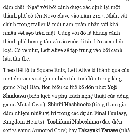
đậm chất “Nga” với bối cảnh được xác định tại một
thành phố có tên Novo Slave vào năm 2127. Nhân vật
chính trong trailer là một nam quân nhân với khá
nhiều vết sẹo trên mặt. Cùng với đó là khung cảnh
thành phồ hoang tàn và các cuộc di tản lớn của nhân
loại. Có vẻ như, Left Alive sẽ tập trung vào bối cảnh
hậu tận thế.
Theo tiết lộ từ Square Enix, Left Alive là thành quả của
một đội sản xuất gồm nhiều tên tuổi lớn trong làng
game Nhật Bản, tiêu biểu có thể kể đến như:
Yoji
Shinkawa
(biên kịch và phụ trách nghệ thuật của dòng
game Metal Gear),
Shiniji Hashimoto
(từng tham gia
đảm nhiệm nhiều vị trí trong các dự án Final Fantasy,
Kingdom Hearts),
Toshifumi Nabeshima
(đạo diễn
series game Armored Core) hay
Takayuki Yanase
(nhà