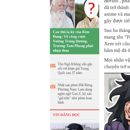
Boruto
, phầ
đã trở thành
anime và ma
gây được tiế
Sau ba thán
Cao thủ lạ kỳ của Kim
Dung: Võ công vượt
mang tên
"T
Vương Trùng Dương,
Xem xét câu
Trương Tam Phong phải
hâm mộ đã ở
nhận thua
Mọi nhân vậ
Tôn Ngộ Không vẫn gây
chuyện trở 
sốt với khán giả Trung
Quốc sau 37 năm
Nhặt sạn phim Đất Rừng
Phương Nam: Lạm dụng
ngôn ngữ Gen Z, kỹ xảo
"giả trân" như phim hoạt
hình
TIN ĐÁNG ĐỌC