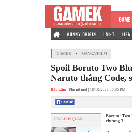
GAME 
GUNNY ORIGIN
LMHT
LIÊN
GAMEK
›
MANGA/FILM
Spoil Boruto Two Blu
Naruto thắng Code, s
Bảo Lâm
Phụ nữ mới |
18/10/2023 06:35 PM
Boruto: Two B
TIN LIÊN QUAN
chương 3.