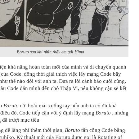
Boruto sau khi nhìn thấy em gái Hima
hiện khả năng hoàn toàn mới của mình và di chuyển quanh
i của Code, đồng thời giải thích việc lấy mạng Code bây
như thế nào đối với anh ta. Đưa ra lời cảnh báo cuối cùng,
cầu Code dẫn mình đến chỗ Thập Vĩ, nếu không cậu sẽ kết
ầu
Boruto
cứ thoải mái xuống tay nếu anh ta có đủ khả
điều đó. Code tiếp cận với ý định lấy mạng
Boruto
, nhưng
 đã trượt mục tiêu.
g để lãng phí thêm thời gian,
Boruto
tấn công Code bằng
uhiko. Kỹ thuật mới của Boruto được gọi là Rotating of