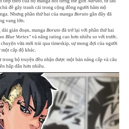
n tiếp theo của bộ manga nổi tiếng thế giới
Naruto
, từ lâu
 chủ đề gây tranh cãi trong cộng đồng người hâm mộ
nga. Nhưng phần thứ hai của manga
Boruto
gần đây đã
ng vang lớn.
g dài gián đoạn, manga
Boruto
đã trở lại với phần thứ hai
wo Blue Vortex"
và nâng rating cao hơn nhiều so với trước.
 chuyện vừa mới trải qua timeskip, sự mong đợi của người
 một cấp độ khác.
t trong bộ truyện đều nhận được một bản nâng cấp và câu
nên hấp dẫn hơn nhiều.