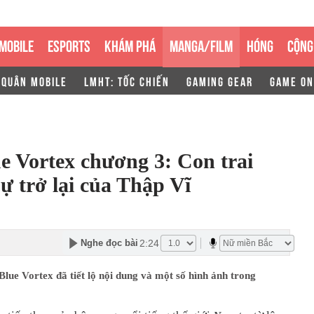
MOBILE
ESPORTS
KHÁM PHÁ
MANGA/FILM
HÓNG
CỘNG
 QUÂN MOBILE
LMHT: TỐC CHIẾN
GAMING GEAR
GAME ON
e Vortex chương 3: Con trai
ự trở lại của Thập Vĩ
2:24
Nghe đọc bài
lue Vortex đã tiết lộ nội dung và một số hình ảnh trong