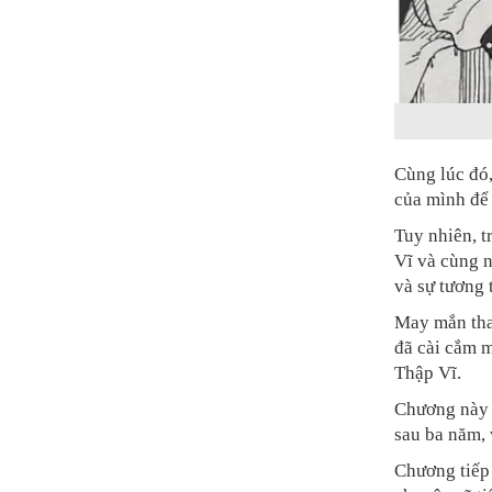
Cùng lúc đó,
của mình để 
Tuy nhiên, t
Vĩ và cùng 
và sự tương 
May mắn thay
đã cài cắm m
Thập Vĩ.
Chương này k
sau ba năm, 
Chương tiếp