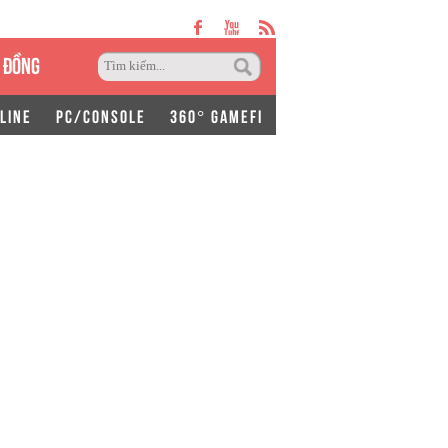
 ĐỒNG
LINE
PC/CONSOLE
360° GAMEFI