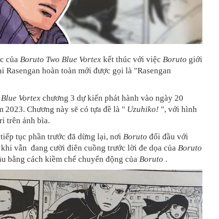
ớc của
Boruto Two Blue Vortex
kết thúc với việc
Boruto
giới
oại Rasengan hoàn toàn mới được gọi là "Rasengan
 Blue Vortex
chương 3 dự kiến phát hành vào ngày 20
m 2023. Chương này sẽ có tựa đề là "
Uzuhiko!
", với hình
 trên ảnh bìa.
iếp tục phần trước đã dừng lại, nơi
Boruto
đối đầu với
 khi vẫn đang cười điên cuồng trước lời đe dọa của
Boruto
đầu bằng cách kiềm chế chuyển động của
Boruto
.