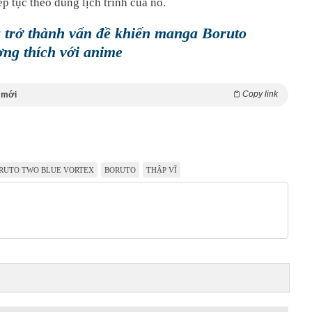
ếp tục theo đúng lịch trình của nó.
 trở thành vấn đề khiến manga Boruto
ng thích với anime
Copy link
 mới
RUTO TWO BLUE VORTEX
BORUTO
THẬP VĨ