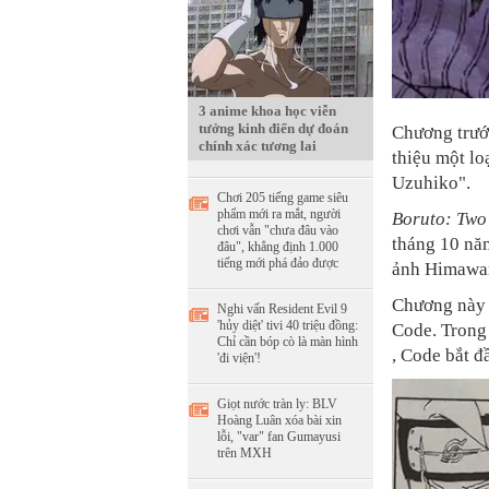
3 anime khoa học viễn
tưởng kinh điển dự đoán
Chương trư
chính xác tương lai
thiệu một l
Uzuhiko".
Chơi 205 tiếng game siêu
phẩm mới ra mắt, người
Boruto: Two
chơi vẫn "chưa đâu vào
tháng 10 nă
đâu", khẳng định 1.000
tiếng mới phá đảo được
ảnh Himawari
Chương này t
Nghi vấn Resident Evil 9
'hủy diệt' tivi 40 triệu đồng:
Code. Trong
Chỉ cần bóp cò là màn hình
, Code bắt 
'đi viện'!
Giọt nước tràn ly: BLV
Hoàng Luân xóa bài xin
lỗi, "var" fan Gumayusi
trên MXH