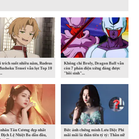
ỉ trích suốt nhiều năm, Rudeus
Không chỉ Broly, Dragon Ball vẫn
ushoku Tensei vẫn lọt Top 10
còn 7 phản diện xứng đáng được
..
"hồi sinh"...
 nhân Tân Cương đẹp nhất
Bức ảnh chứng minh Lưu Diệc Phi
 Địch Lệ Nhiệt Ba dẫn đầu,
mãi mãi là thần tiên tỷ tỷ: Thần nữ