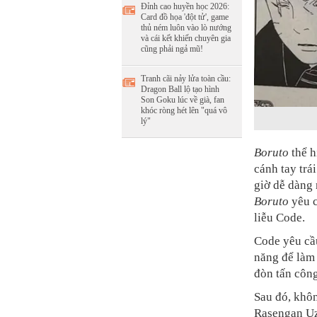
Đỉnh cao huyền học 2026:
Card đồ họa 'đột tử', game
thủ ném luôn vào lò nướng
và cái kết khiến chuyên gia
cũng phải ngả mũ!
Tranh cãi nảy lửa toàn cầu:
Dragon Ball lộ tạo hình
Son Goku lúc về già, fan
khóc ròng hét lên "quá vô
lý"
Boruto
thể 
cánh tay trá
giờ dễ dàng 
Boruto
yêu 
liễu Code.
Code yêu c
năng để làm 
đòn tấn công
Sau đó, khôn
Rasengan Uz