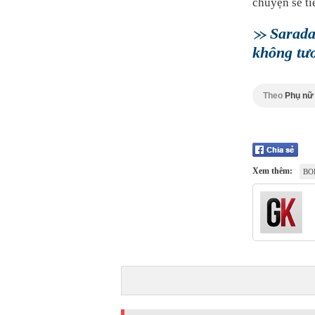
chuyện sẽ ti
Sarada
không tươ
Theo
Phụ nữ
Xem thêm:
BO