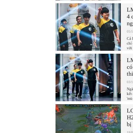
LM
4 
ng
05/
Cả 
chỉ
với 
LM
có
th
03/
Ngà
kết
'mù
LC
H2
bị
19/