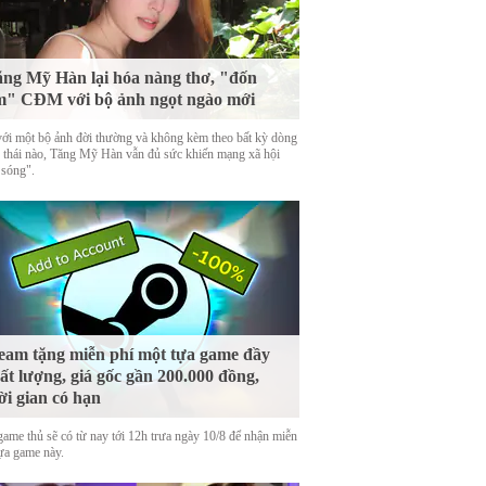
ng Mỹ Hàn lại hóa nàng thơ, "đốn
m" CĐM với bộ ảnh ngọt ngào mới
với một bộ ảnh đời thường và không kèm theo bất kỳ dòng
g thái nào, Tăng Mỹ Hàn vẫn đủ sức khiến mạng xã hội
 sóng".
eam tặng miễn phí một tựa game đầy
ất lượng, giá gốc gần 200.000 đồng,
ời gian có hạn
game thủ sẽ có từ nay tới 12h trưa ngày 10/8 để nhận miễn
tựa game này.