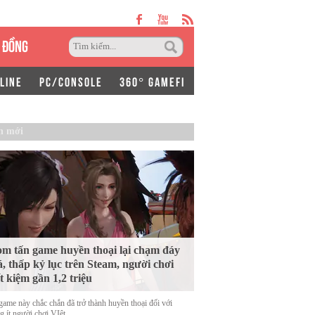
 ĐỒNG
LINE
PC/CONSOLE
360° GAMEFI
n mới
m tấn game huyền thoại lại chạm đáy
á, thấp kỷ lục trên Steam, người chơi
ết kiệm gần 1,2 triệu
game này chắc chắn đã trở thành huyền thoại đối với
 ít người chơi VIệt.