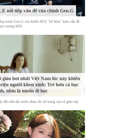
E nối tiếp vấn đề của chính Gen.G
 bại trước Gen.G còn khiến HLE "kế thừa" luôn vấn đề
cựu vương MSI.
 giáo hot nhất Việt Nam lúc này khiến
triệu người khen xinh: Trẻ hơn cả học
nh, nhìn là muốn đi học
y đều tấm tắc trước nhan sắc trẻ trung của cô giáo này.