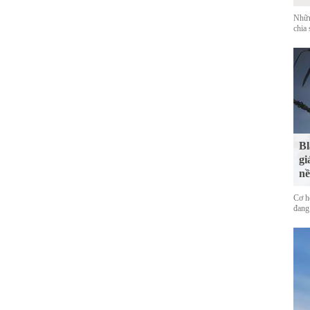
Nhữn
chia 
Bl
gi
nề
Cơ h
đang