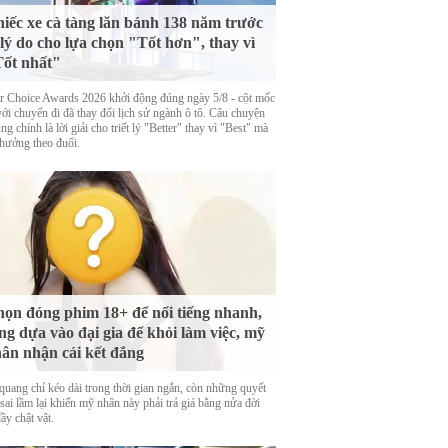
iếc xe cà tàng lăn bánh 138 năm trước
 lý do cho lựa chọn "Tốt hơn", thay vì
ốt nhất"
er Choice Awards 2026 khởi động đúng ngày 5/8 - cột mốc
với chuyến đi đã thay đổi lịch sử ngành ô tô. Câu chuyện
ng chính là lời giải cho triết lý "Better" thay vì "Best" mà
thưởng theo đuổi.
ọn đóng phim 18+ để nổi tiếng nhanh,
ng dựa vào đại gia để khỏi làm việc, mỹ
ân nhận cái kết đắng
quang chỉ kéo dài trong thời gian ngắn, còn những quyết
sai lầm lại khiến mỹ nhân này phải trả giá bằng nửa đời
ầy chật vật.