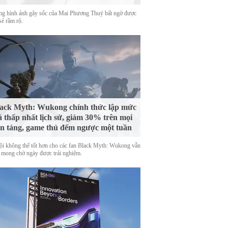
g hình ảnh gây sốc của Mai Phương Thuý bất ngờ được
sẻ rầm rộ.
ack Myth: Wukong chính thức lập mức
á thấp nhất lịch sử, giảm 30% trên mọi
n tảng, game thủ đếm ngược một tuần
ội không thể tốt hơn cho các fan Black Myth: Wukong vẫn
 mong chờ ngày được trải nghiệm.