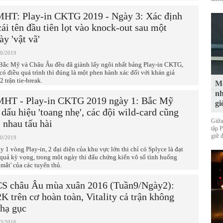
HT: Play-in CKTG 2019 - Ngày 3: Xác định
cái tên đầu tiên lọt vào knock-out sau một
ày 'vật vã'
10/2019
Bắc Mỹ và Châu Âu đều đã giành lấy ngôi nhất bảng Play-in CKTG,
 có điều quá trình thì đúng là một phen hành xác đối với khán giả
2 trận tie-break.
Mộ
nh
HT - Play-in CKTG 2019 ngày 1: Bắc Mỹ
gi
 dấu hiệu 'toang nhẹ', các đội wild-card cũng
Giữa
i nhau tấu hài
tập 
giữ 
10/2019
y 1 vòng Play-in, 2 đại diện của khu vực lớn thi chỉ có Splyce là đạt
 quả kỳ vọng, trong một ngày thi đấu chứng kiến vô số tình huống
 mắt' của các tuyển thủ.
S châu Âu mùa xuân 2016 (Tuần9/Ngày2):
K trên cơ hoàn toàn, Vitality cả trận không
 hạ gục
03/2016