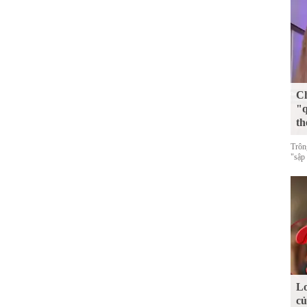
Ch
"q
th
Trôn
"sập
Lo
c