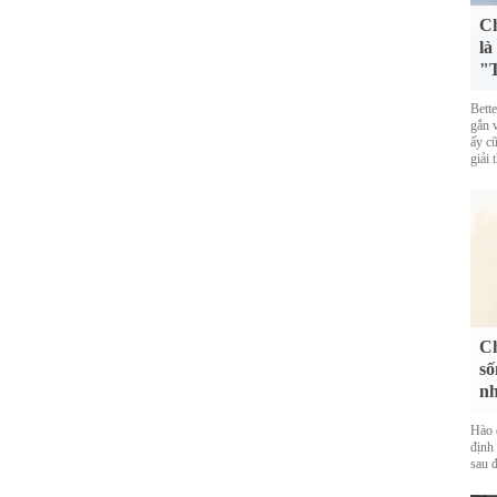
Ch
là
"T
Bett
gắn 
ấy cũ
giải 
Ch
số
nh
Hào 
định 
sau đ