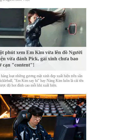
t phút xem Em Kim vừa lên đồ Người
ện vừa đánh Pick, gái xinh chưa bao
ờ cạn "content"!
 hàng loạt những gương mặt xinh đẹp xuất hiện trên sân
Pickleball, "Em Kim say hi" hay Nàng Kim luôn là cái tên
được độ hot đỉnh cao mỗi khi xuất hiện.