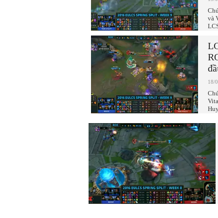
Chú
và 
LCS
LC
RO
đầ
18/
Chú
Vit
Huy