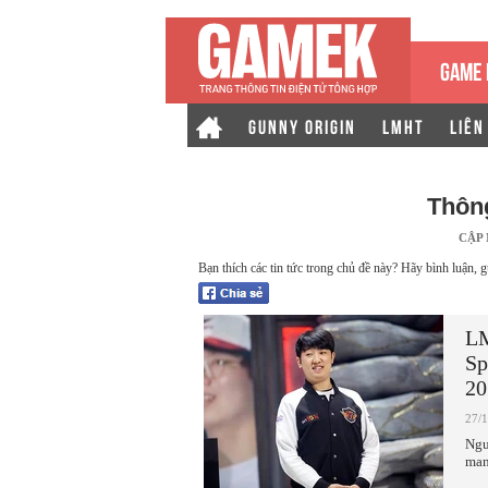
GAME 
GUNNY ORIGIN
LMHT
LIÊN
Thôn
CẬP
Bạn thích các tin tức trong chủ đề này? Hãy bình luận, g
LM
Sp
20
27/
Ngư
man