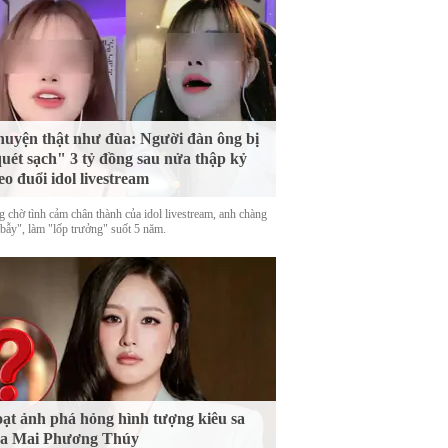
uyện thật như đùa: Người đàn ông bị
uét sạch" 3 tỷ đồng sau nửa thập kỷ
eo đuổi idol livestream
g chờ tình cảm chân thành của idol livestream, anh chàng
 bẫy", làm "lốp trưởng" suốt 5 năm.
ạt ảnh phá hỏng hình tượng kiêu sa
ủa Mai Phương Thúy