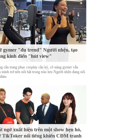
 gymer "đu trend" Người nhện, tạo
ng kinh điển "hút view"
g cần trang phục cosplay cầu kỳ, cô nàng gymer vẫn
n mình trở nên nổi bật trong trào lưu Người nhện đang nổi
 đám.
t ngờ xuất hiện trên một show hẹn hò,
 TikToker nổi tiếng khiến CĐM tranh