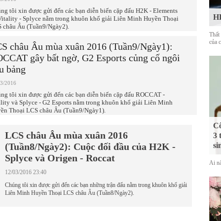
ng tôi xin được gửi đến các bạn diễn biến cặp đấu H2K - Elements
HL
Vitality - Splyce nằm trong khuôn khổ giải Liên Minh Huyền Thoại
 châu Âu (Tuần9/Ngày2).
Thất
của 
S châu Âu mùa xuân 2016 (Tuần9/Ngày1):
CCAT gây bất ngờ, G2 Esports củng cố ngôi
u bảng
03/2016
ng tôi xin được gửi đến các bạn diễn biến cặp đấu ROCCAT -
ality và Splyce - G2 Esports nằm trong khuôn khổ giải Liên Minh
ền Thoại LCS châu Âu (Tuần9/Ngày1).
Cô
LCS châu Âu mùa xuân 2016
3 
(Tuần8/Ngày2): Cuộc đối đầu của H2K -
si
Splyce và Origen - Roccat
Ai nấ
12/03/2016 23:40
Chúng tôi xin được gửi đến các bạn những trận đấu nằm trong khuôn khổ giải
Liên Minh Huyền Thoại LCS châu Âu (Tuần8/Ngày2).