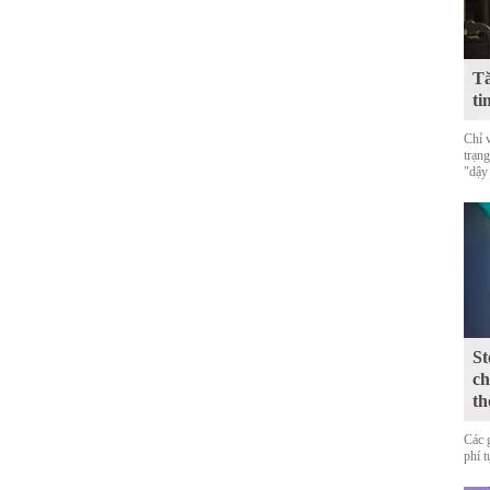
Tă
ti
Chỉ 
trạn
"dậy
St
ch
th
Các 
phí 