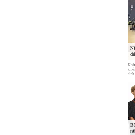
Nữ
dá
Khôn
khiế
đình
Bấ
nữ