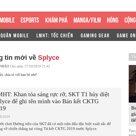
MOBILE
ESPORTS
KHÁM PHÁ
MANGA/FILM
HÓNG
CỘNG
 QUÂN MOBILE
LMHT: TỐC CHIẾN
GAMING GEAR
GAME ON
g tin mới về
Splyce
Ti
 NHẬT
Chủ nhật, 27/10/2019 21:42
ửi, chia sẻ với bạn bè nhé!
HT: Khan tỏa sáng rực rỡ, SKT T1 hủy diệt
lyce để ghi tên mình vào Bán kết CKTG
19
Bo
gi
10/2019
ti
ời chơi Đường trên của SKT đã có một trận đấu đặc biệt xuất sắc để
g về chiến thắng tại vòng Tứ kết CKTG 2019 trước Splyce.
Tựa 
không