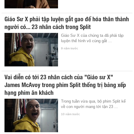
Giáo Sư X phải tập luyện gắt gao để hóa thân thành
người có... 23 nhân cách trong Split
Giáo Sư X của chúng ta đã phải tập
luyện thể hình vô cùng gắt ...
9 năm trước
Vai diễn có tới 23 nhân cách của "Giáo sư X"
James McAvoy trong phim Split thống trị bảng xếp
hạng phim ăn khách
Trong tuần vừa qua, bộ phim Split kể
về con người mang tới tận 23 ...
10 năm trước