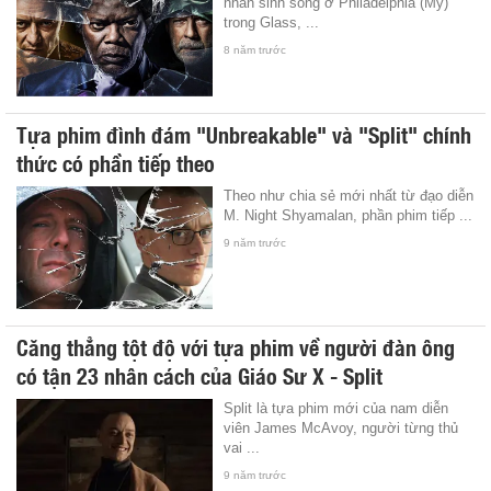
nhân sinh sống ở Philadelphia (Mỹ)
trong Glass, ...
8 năm trước
Tựa phim đình đám "Unbreakable" và "Split" chính
thức có phần tiếp theo
Theo như chia sẻ mới nhất từ đạo diễn
M. Night Shyamalan, phần phim tiếp ...
9 năm trước
Căng thẳng tột độ với tựa phim về người đàn ông
có tận 23 nhân cách của Giáo Sư X - Split
Split là tựa phim mới của nam diễn
viên James McAvoy, người từng thủ
vai ...
9 năm trước