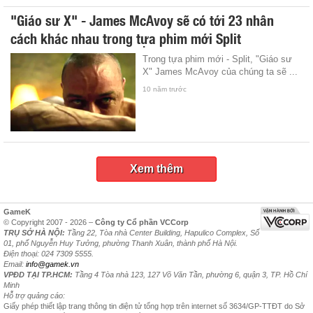
"Giáo sư X" - James McAvoy sẽ có tới 23 nhân
cách khác nhau trong tựa phim mới Split
Trong tựa phim mới - Split, "Giáo sư
X" James McAvoy của chúng ta sẽ ...
10 năm trước
Xem thêm
GameK
© Copyright 2007 - 2026 –
Công ty Cổ phần VCCorp
TRỤ SỞ HÀ NỘI:
Tầng 22, Tòa nhà Center Building, Hapulico Complex, Số
01, phố Nguyễn Huy Tưởng, phường Thanh Xuân, thành phố Hà Nội.
Điện thoại: 024 7309 5555.
Email:
info@gamek.vn
VPĐD TẠI TP.HCM:
Tầng 4 Tòa nhà 123, 127 Võ Văn Tần, phường 6, quận 3, TP. Hồ Chí
Minh
Hỗ trợ quảng cáo:
Giấy phép thiết lập trang thông tin điện tử tổng hợp trên internet số 3634/GP-TTĐT do Sở