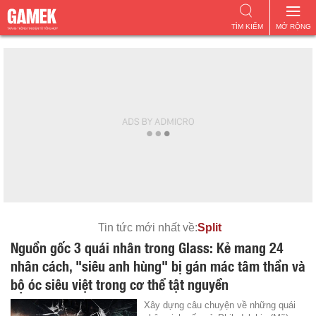
TÌM KIẾM
MỞ RỘNG
Tin tức mới nhất về:
Split
Nguồn gốc 3 quái nhân trong Glass: Kẻ mang 24
nhân cách, "siêu anh hùng" bị gán mác tâm thần và
bộ óc siêu việt trong cơ thể tật nguyền
Xây dựng câu chuyện về những quái