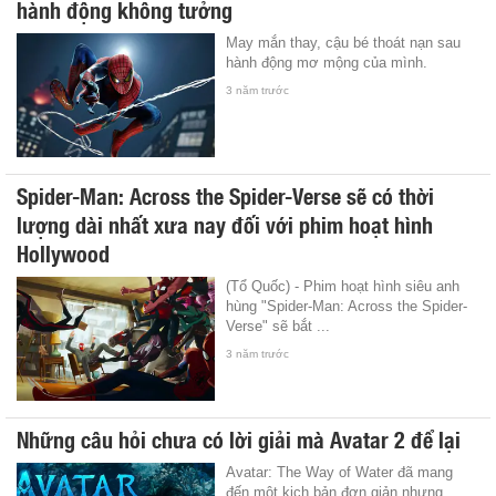
hành động không tưởng
May mắn thay, cậu bé thoát nạn sau
hành động mơ mộng của mình.
3 năm trước
Spider-Man: Across the Spider-Verse sẽ có thời
lượng dài nhất xưa nay đối với phim hoạt hình
Hollywood
(Tổ Quốc) - Phim hoạt hình siêu anh
hùng "Spider-Man: Across the Spider-
Verse" sẽ bắt ...
3 năm trước
Những câu hỏi chưa có lời giải mà Avatar 2 để lại
Avatar: The Way of Water đã mang
đến một kịch bản đơn giản nhưng