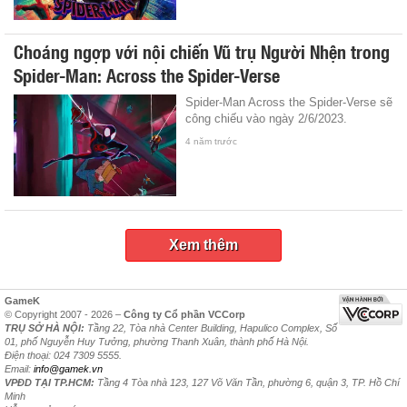
Choáng ngợp với nội chiến Vũ trụ Người Nhện trong
Spider-Man: Across the Spider-Verse
Spider-Man Across the Spider-Verse sẽ
công chiếu vào ngày 2/6/2023.
4 năm trước
Xem thêm
GameK
© Copyright 2007 - 2026 –
Công ty Cổ phần VCCorp
TRỤ SỞ HÀ NỘI:
Tầng 22, Tòa nhà Center Building, Hapulico Complex, Số
01, phố Nguyễn Huy Tưởng, phường Thanh Xuân, thành phố Hà Nội.
Điện thoại: 024 7309 5555.
Email:
info@gamek.vn
VPĐD TẠI TP.HCM:
Tầng 4 Tòa nhà 123, 127 Võ Văn Tần, phường 6, quận 3, TP. Hồ Chí
Minh