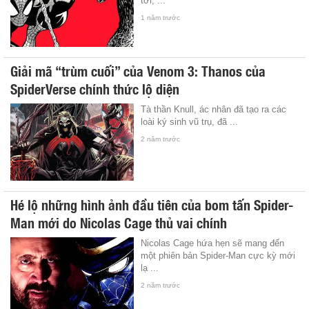
tới, ...
1 năm trước
Giải mã “trùm cuối” của Venom 3: Thanos của
SpiderVerse chính thức lộ diện
Tà thần Knull, ác nhân đã tạo ra các
loài ký sinh vũ trụ, đã ...
2 năm trước
Hé lộ những hình ảnh đầu tiên của bom tấn Spider-
Man mới do Nicolas Cage thủ vai chính
Nicolas Cage hứa hẹn sẽ mang đến
một phiên bản Spider-Man cực kỳ mới
lạ ...
2 năm trước