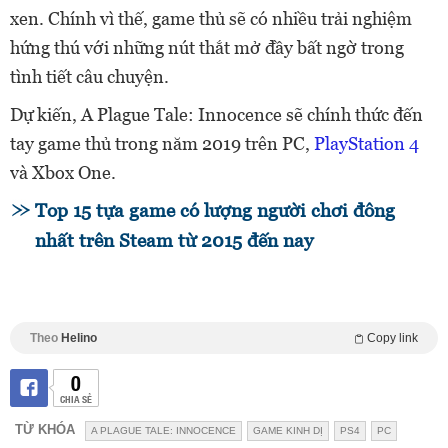
xen. Chính vì thế, game thủ sẽ có nhiều trải nghiệm
hứng thú với những nút thắt mở đầy bất ngờ trong
tình tiết câu chuyện.
Dự kiến, A Plague Tale: Innocence sẽ chính thức đến
tay game thủ trong năm 2019 trên PC,
PlayStation 4
và Xbox One.
Top 15 tựa game có lượng người chơi đông
nhất trên Steam từ 2015 đến nay
Theo
Helino
Copy link
0
CHIA SẺ
TỪ KHÓA
A PLAGUE TALE: INNOCENCE
GAME KINH DỊ
PS4
PC