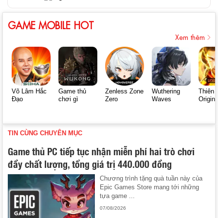
GAME MOBILE HOT
Xem thêm
Võ Lâm Hắc
Game thủ
Zenless Zone
Wuthering
Thiên 
Đạo
chơi gì
Zero
Waves
Origin
TIN CÙNG CHUYÊN MỤC
Game thủ PC tiếp tục nhận miễn phí hai trò chơi
đầy chất lượng, tổng giá trị 440.000 đồng
Chương trình tặng quà tuần này của
Epic Games Store mang tới những
tựa game ...
07/08/2026