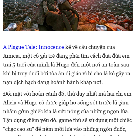
A Plague Tale: Innocence
kể về câu chuyện của
Amicia, một cô gái trẻ đang phải tìm cách đưa đứa em
trai 5 tuổi của mình là Hugo đến một nơi an toàn sau
khi bị truy đuổi bởi tòa án dị giáo vì bị cho là kẻ gây ra
nạn dịch hạch đang hoành hành khắp nơi.
Đối mặt với hoàn cảnh đó, thứ duy nhất mà hai chị em
Alicia và Hugo có được giúp họ sống sót trước lũ gặm
nhấm gớm ghiếc kia là sức nóng của những ngọn lửa.
Tận dụng điểm yếu đó, game thủ sẽ sử dụng một chiếc
"chạc cao su" để ném mồi lửa vào những ngòn đuốc,