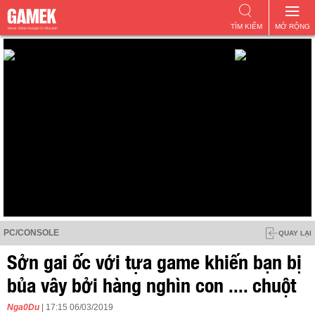
TÌM KIẾM
MỞ RỘNG
PC/CONSOLE
QUAY LẠI
Sởn gai ốc với tựa game khiến bạn bị
bủa vây bởi hàng nghìn con .... chuột
Nga0Du
| 17:15 06/03/2019