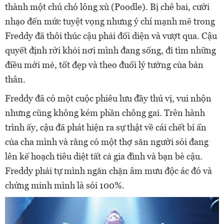
thành một chú chó lông xù (Poodle). Bị chê bai, cười
nhạo đến mức tuyệt vọng nhưng ý chí mạnh mẽ trong
Freddy đã thôi thúc cậu phải đối diện và vượt qua. Cậu
quyết định rời khỏi nơi mình đang sống, đi tìm những
điều mới mẻ, tốt đẹp và theo đuổi lý tưởng của bản
thân.
Freddy đã có một cuộc phiêu lưu đầy thú vị, vui nhộn
nhưng cũng không kém phần chông gai. Trên hành
trình ấy, cậu đã phát hiện ra sự thật về cái chết bí ẩn
của cha mình và rằng có một thợ săn người sói đang
lên kế hoạch tiêu diệt tất cả gia đình và bạn bè cậu.
Freddy phải tự mình ngăn chặn âm mưu độc ác đó và
chứng minh mình là sói 100%.