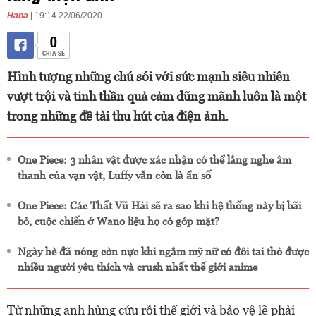
Hana
| 19:14 22/06/2020
0
CHIA SẺ
Hình tượng những chú sói với sức mạnh siêu nhiên
vượt trội và tinh thần quả cảm dũng mãnh luôn là một
trong những đề tài thu hút của điện ảnh.
One Piece: 3 nhân vật được xác nhận có thể lắng nghe âm
thanh của vạn vật, Luffy vẫn còn là ẩn số
One Piece: Các Thất Vũ Hải sẽ ra sao khi hệ thống này bị bãi
bỏ, cuộc chiến ở Wano liệu họ có góp mặt?
Ngày hè đã nóng còn nực khi ngắm mỹ nữ có đôi tai thỏ được
nhiều người yêu thích và crush nhất thế giới anime
Từ những anh hùng cứu rỗi thế giới và bảo vệ lẽ phải