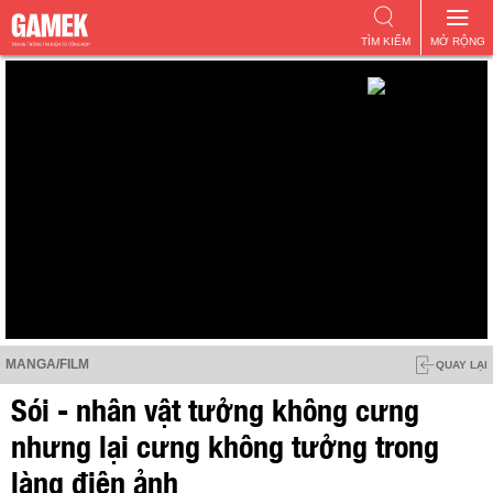
TÌM KIẾM
MỞ RỘNG
MANGA/FILM
QUAY LẠI
Sói - nhân vật tưởng không cưng
nhưng lại cưng không tưởng trong
làng điện ảnh