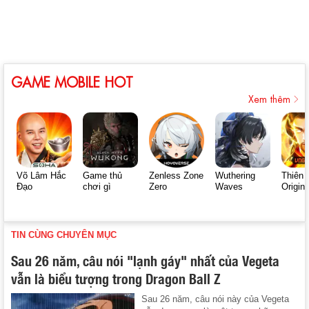
GAME MOBILE HOT
Xem thêm
Võ Lâm Hắc
Game thủ
Zenless Zone
Wuthering
Thiên 
Đạo
chơi gì
Zero
Waves
Origin
TIN CÙNG CHUYÊN MỤC
Sau 26 năm, câu nói "lạnh gáy" nhất của Vegeta
vẫn là biểu tượng trong Dragon Ball Z
Sau 26 năm, câu nói này của Vegeta