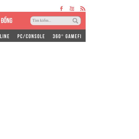
 ĐỒNG
LINE
PC/CONSOLE
360° GAMEFI