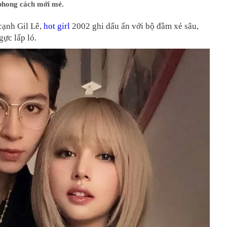
phong cách mới mẻ.
cạnh Gil Lê,
hot girl
2002 ghi dấu ấn với bộ đầm xẻ sâu,
ực lấp ló.