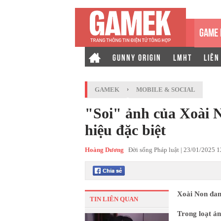
GAME 
GUNNY ORIGIN
LMHT
LIÊN
GAMEK
›
MOBILE & SOCIAL
"Soi" ảnh của Xoài No
hiệu đặc biệt
Hoàng Dương
Đời sống Pháp luật |
23/01/2025 
Xoài Non đan
TIN LIÊN QUAN
Trong loạt ản