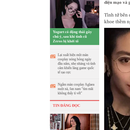
diện mạo và 
Tình tứ bên 
khoe thềm ng
Yogurt có động thái gây
chú ý, sau khi tình cũ
Zeros bị khởi tố
Lại xuất hiện một màn
cosplay nóng bỏng ngày
đầu năm, nhẹ nhàng và tình
cảm khiến làng game quốc
tế rạo rực
Ngắm màn cosplay Aglaea
nuột nà, fan nam "tìm mãi
không thấy tì vết"
TIN ĐÁNG ĐỌC