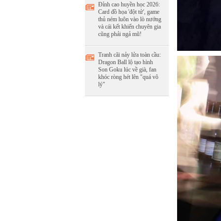
Đỉnh cao huyền học 2026:
Card đồ họa 'đột tử', game
thủ ném luôn vào lò nướng
và cái kết khiến chuyên gia
cũng phải ngả mũ!
Tranh cãi nảy lửa toàn cầu:
Dragon Ball lộ tạo hình
Son Goku lúc về già, fan
khóc ròng hét lên "quá vô
lý"