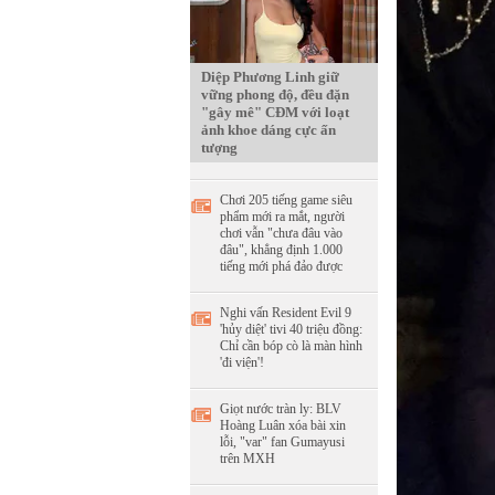
Diệp Phương Linh giữ
vững phong độ, đều đặn
"gây mê" CĐM với loạt
ảnh khoe dáng cực ấn
tượng
Chơi 205 tiếng game siêu
phẩm mới ra mắt, người
chơi vẫn "chưa đâu vào
đâu", khẳng định 1.000
tiếng mới phá đảo được
Nghi vấn Resident Evil 9
'hủy diệt' tivi 40 triệu đồng:
Chỉ cần bóp cò là màn hình
'đi viện'!
Giọt nước tràn ly: BLV
Hoàng Luân xóa bài xin
lỗi, "var" fan Gumayusi
trên MXH