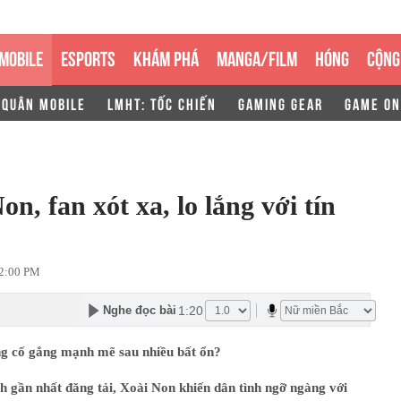
MOBILE
ESPORTS
KHÁM PHÁ
MANGA/FILM
HÓNG
CỘNG
 QUÂN MOBILE
LMHT: TỐC CHIẾN
GAMING GEAR
GAME ON
n, fan xót xa, lo lắng với tín
12:00 PM
1:20
Nghe đọc bài
g cố gắng mạnh mẽ sau nhiều bất ổn?
h gần nhất đăng tải, Xoài Non khiến dân tình ngỡ ngàng với