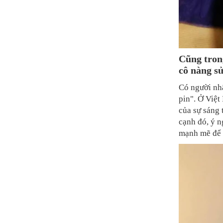
Cũng tron
cô nàng s
Có người nhậ
pin". Ở Việt
của sự sáng 
cạnh đó, ý n
mạnh mẽ để 