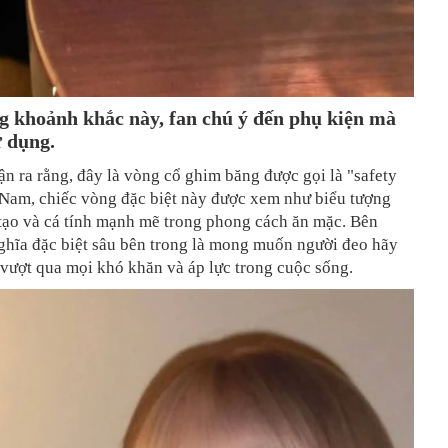
g khoảnh khắc này, fan chú ý đến phụ kiện mà
ử dụng.
n ra rằng, đây là vòng cổ ghim băng được gọi là "safety
 Nam, chiếc vòng đặc biệt này được xem như biểu tượng
tạo và cá tính mạnh mẽ trong phong cách ăn mặc. Bên
ghĩa đặc biệt sâu bên trong là mong muốn người đeo hãy
vượt qua mọi khó khăn và áp lực trong cuộc sống.