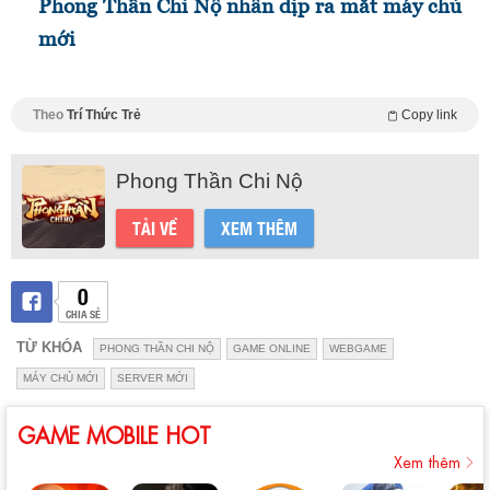
Phong Thần Chi Nộ nhân dịp ra mắt máy chủ
mới
Theo
Trí Thức Trẻ
Copy link
Phong Thần Chi Nộ
TẢI VỀ
XEM THÊM
0
CHIA SẺ
TỪ KHÓA
PHONG THẦN CHI NỘ
GAME ONLINE
WEBGAME
MÁY CHỦ MỚI
SERVER MỚI
GAME MOBILE HOT
Xem thêm