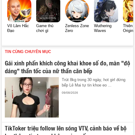
Võ Lâm Hắc
Game thủ
Zenless Zone
Wuthering
Thiên 
Đạo
chơi gì
Zero
Waves
Origin
TIN CÙNG CHUYÊN MỤC
Gái xinh phấn khích công khai khoe số đo, màn "độ
dáng" thần tốc của nữ thần căn bếp
Trút 8kg trong 30 ngày, hot girl đứng
bếp Lê Mai tự tin khoe eo ...
09/08/2026
TikToker triệu follow lên sóng VTV, cảnh báo về bộ