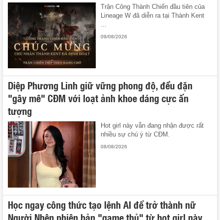
Trận Công Thành Chiến đầu tiên của
Lineage W đã diễn ra tại Thành Kent
...
09/08/2026
Diệp Phương Linh giữ vững phong độ, đều đặn
"gây mê" CĐM với loạt ảnh khoe dáng cực ấn
tượng
Hot girl này vẫn đang nhận được rất
nhiều sự chú ý từ CĐM.
08/08/2026
Học ngay công thức tạo lệnh AI để trở thành nữ
Người Nhện phiên bản "game thủ" từ hot girl này