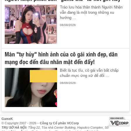
Trào lưu hóa thân thành Người Nhện
vẫn đang là một trong những xu
hướng ...
08/08/2026
Màn "tự hủy" hình ảnh của cô gái xinh đẹp, dân
mạng đọc đến đâu nhăn mặt đến đấy!
Biết là tục tĩu, cô gái vẫn bất chấp
chuẩn mực ứng xử để đổi ...
08/08/2026
GameK
© Copyright 2007 - 2026 –
Công ty Cổ phần VCCorp
TRỤ SỞ HÀ NỘI:
Tầng 22, Tòa nhà Center Building, Hapulico Complex, Số