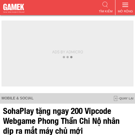
TÌM KIẾM
MỞ RỘNG
MOBILE & SOCIAL
QUAY LẠI
SohaPlay tặng ngay 200 Vipcode
Webgame Phong Thần Chi Nộ nhân
dịp ra mắt máy chủ mới