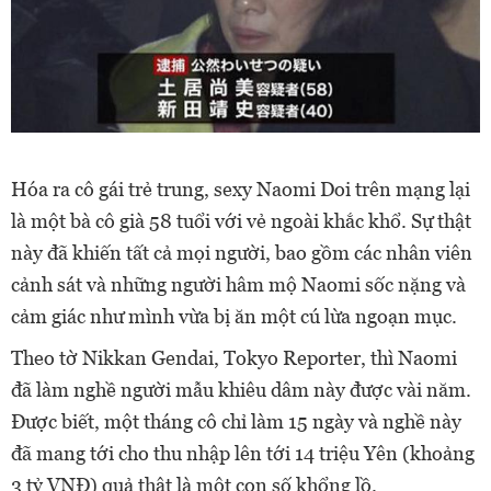
Hóa ra cô gái trẻ trung, sexy Naomi Doi trên mạng lại
là một bà cô già 58 tuổi với vẻ ngoài khắc khổ. Sự thật
này đã khiến tất cả mọi người, bao gồm các nhân viên
cảnh sát và những người hâm mộ Naomi sốc nặng và
cảm giác như mình vừa bị ăn một cú lừa ngoạn mục.
Theo tờ Nikkan Gendai, Tokyo Reporter, thì Naomi
đã làm nghề người mẫu khiêu dâm này được vài năm.
Được biết, một tháng cô chỉ làm 15 ngày và nghề này
đã mang tới cho thu nhập lên tới 14 triệu Yên (khoảng
3 tỷ VNĐ) quả thật là một con số khổng lồ.