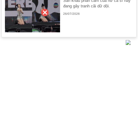
Sân khấu phản cảm của nữ ca sĩ này
đang gây tranh cãi dữ dội.
26/07/2026