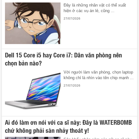
Đây là những nhân vật có thể xuất
hiện ở các vụ án lẻ, cũng ...
27/07/2026
Dell 15 Core i5 hay Core i7: Dân văn phòng nên
chọn bản nào?
Với người làm văn phòng, chọn laptop
không chỉ là nhìn vào tên chip mạnh ...
27/07/2026
Ai đó làm ơn nói với ca sĩ này: Đây là WATERBOMB
chứ không phải sàn nhảy thoát y!