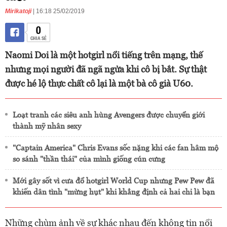
Mirikatoji
| 16:18 25/02/2019
0
CHIA SẺ
Naomi Doi là một hotgirl nổi tiếng trên mạng, thế
nhưng mọi người đã ngã ngửa khi cô bị bắt. Sự thật
được hé lộ thực chất cô lại là một bà cô già U60.
Loạt tranh các siêu anh hùng Avengers được chuyển giới
thành mỹ nhân sexy
"Captain America" Chris Evans sốc nặng khi các fan hâm mộ
so sánh "thần thái" của mình giống cún cưng
Mới gây sốt vì cưa đổ hotgirl World Cup nhưng Pew Pew đã
khiến dân tình "mừng hụt" khi khẳng định cả hai chỉ là bạn
Những chùm ảnh về sự khác nhau đến không tin nổi