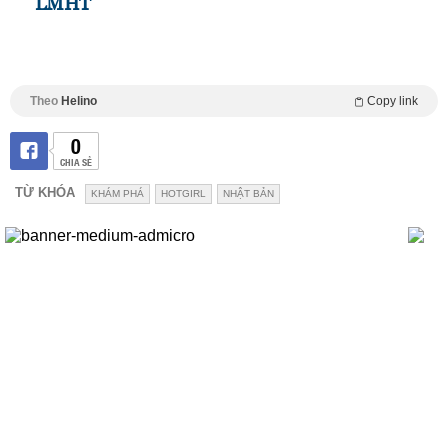
LMHT
Theo
Helino
Copy link
0
CHIA SẺ
TỪ KHÓA
KHÁM PHÁ
HOTGIRL
NHẬT BẢN