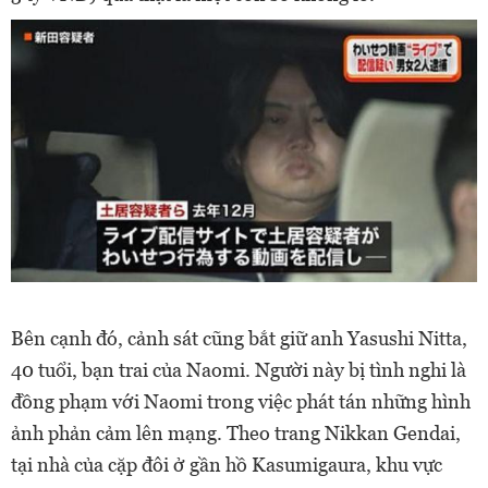
Bên cạnh đó, cảnh sát cũng bắt giữ anh Yasushi Nitta,
40 tuổi, bạn trai của Naomi. Người này bị tình nghi là
đồng phạm với Naomi trong việc phát tán những hình
ảnh phản cảm lên mạng. Theo trang Nikkan Gendai,
tại nhà của cặp đôi ở gần hồ Kasumigaura, khu vực