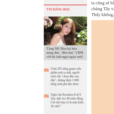
ta cũng sẽ b
chàng Tây v
TIN ĐÁNG ĐỌC
Thấy không, 
Tăng Mỹ Hàn lại hóa
nàng thơ, "đốn tim" CĐM
với bộ ảnh ngọt ngào mới
Chơi 205 tiếng game siêu
phẩm mới ra mắt, người
chơi vẫn "chưa đâu vào
đâu", khẳng định 1.000
tiếng mới phá đảo được
Nghi vấn Resident Evil 9
'hủy diệt' tivi 40 triệu đồng:
Chỉ cần bóp cò là màn hình
'đi viện'!