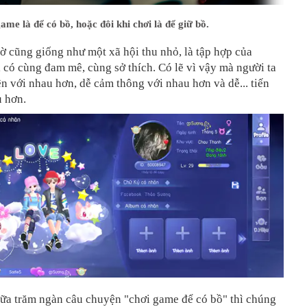
ame là để có bồ, hoặc đôi khi chơi là để giữ bồ.
 cũng giống như một xã hội thu nhỏ, là tập hợp của
có cùng đam mê, cùng sở thích. Có lẽ vì vậy mà người ta
n với nhau hơn, dễ cảm thông với nhau hơn và dễ... tiến
u hơn.
iữa trăm ngàn câu chuyện "chơi game để có bồ" thì chúng