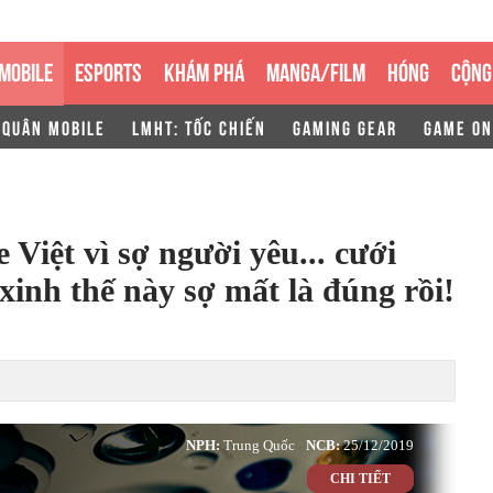
MOBILE
ESPORTS
KHÁM PHÁ
MANGA/FILM
HÓNG
CỘNG
 QUÂN MOBILE
LMHT: TỐC CHIẾN
GAMING GEAR
GAME ON
Việt vì sợ người yêu... cưới
xinh thế này sợ mất là đúng rồi!
NPH:
Trung Quốc
NCB:
25/12/2019
CHI TIẾT