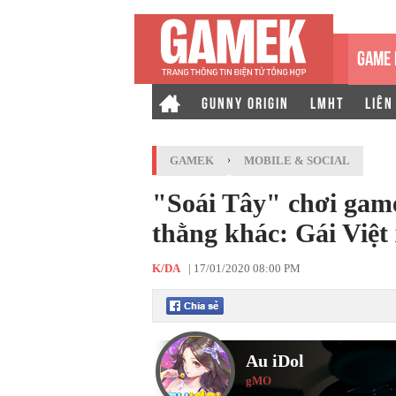
GAME 
GUNNY ORIGIN
LMHT
LIÊN
GAMEK
›
MOBILE & SOCIAL
"Soái Tây" chơi game 
thằng khác: Gái Việt 
K/DA
|
17/01/2020 08:00 PM
Au iDol
gMO