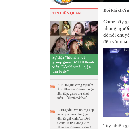
Đôi khi chơi g
TIN LIÊN QUAN
Game bây giờ
những người 
dễ nói chuyệ
đến với nha
Sự thật "hết hồn" về
group game 32.000 thành
viên: F.A nhìn mà "giận
tím body"
Au iDol giữ vững vị thế #1
Âm Nhạc trên Store 5 ngày
liên tiếp, game thủ chơi
toàn... "đi một về hai"
"Cưng xỉu" với những clip
múa quạt siêu đáng yêu
đến từ gái xinh Au iDol:
Game TOP 1 dòng Âm
Tuy nhiên g
Nhạc trên Store có khác!