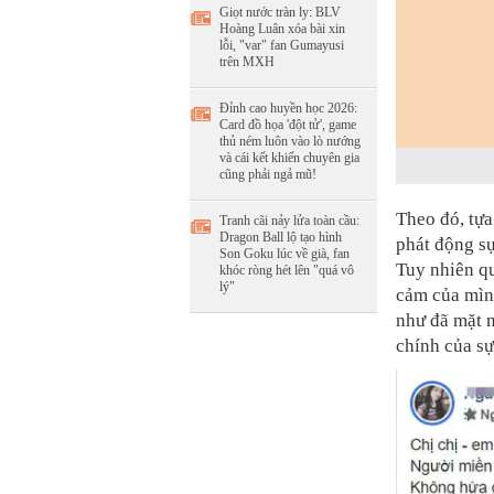
Giọt nước tràn ly: BLV
Hoàng Luân xóa bài xin
lỗi, "var" fan Gumayusi
trên MXH
Đỉnh cao huyền học 2026:
Card đồ họa 'đột tử', game
thủ ném luôn vào lò nướng
và cái kết khiến chuyên gia
cũng phải ngả mũ!
Theo đó, tựa
Tranh cãi nảy lửa toàn cầu:
Dragon Ball lộ tạo hình
phát động sự
Son Goku lúc về già, fan
Tuy nhiên qu
khóc ròng hét lên "quá vô
lý"
cảm của mình
như đã mặt n
chính của sự