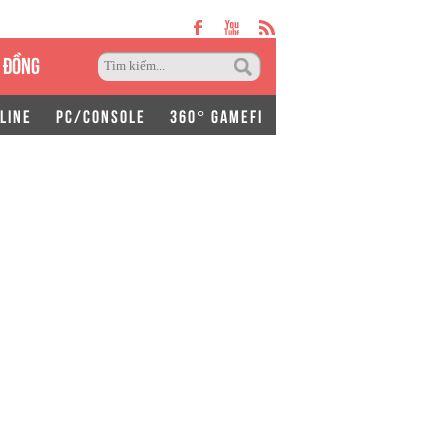
 ĐỒNG
LINE
PC/CONSOLE
360° GAMEFI