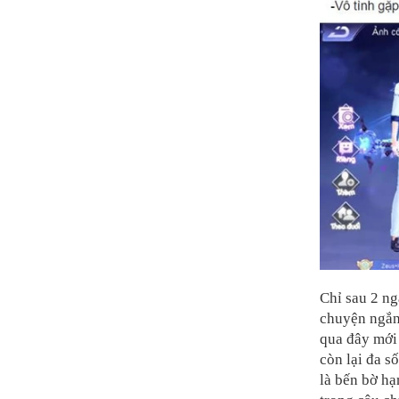
Chỉ sau 2 ng
chuyện ngắn
qua đây mới 
còn lại đa s
là bến bờ h