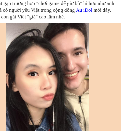
ắt gặp trường hợp "chơi game để giữ bồ" hi hữu như anh
à cô người yêu Việt trong cộng đồng
Au iDol
mới đây.
con gái Việt "giá" cao lắm nhé.