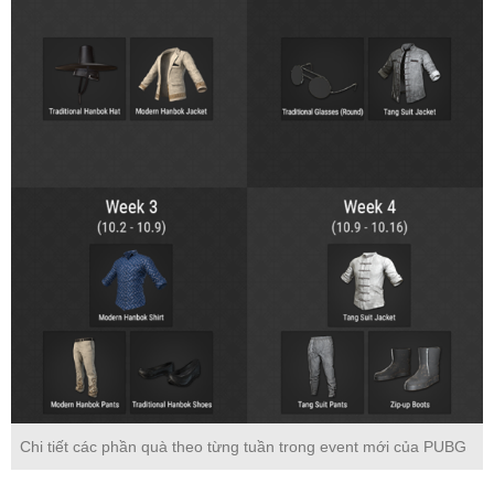
Chi tiết các phần quà theo từng tuần trong event mới của PUBG