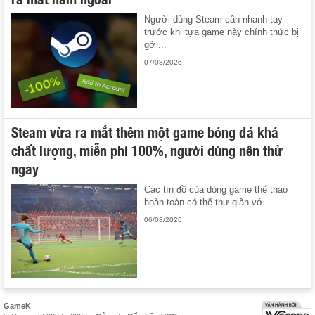
Người dùng Steam cần nhanh tay
trước khi tựa game này chính thức bị
gỡ ...
07/08/2026
Steam vừa ra mắt thêm một game bóng đá khá
chất lượng, miễn phí 100%, người dùng nên thử
ngay
Các tín đồ của dòng game thể thao
hoàn toàn có thể thư giãn với ...
06/08/2026
GameK