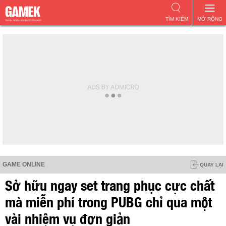
TÌM KIẾM
MỞ RỘNG
GAME ONLINE
QUAY LẠI
Sở hữu ngay set trang phục cực chất
mà miễn phí trong PUBG chỉ qua một
vài nhiệm vụ đơn giản