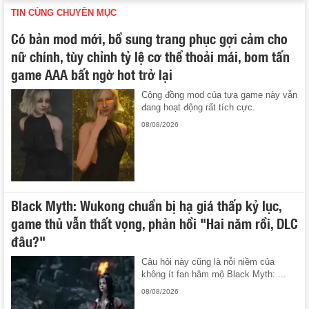
TIN CÙNG CHUYÊN MỤC
Có bản mod mới, bổ sung trang phục gợi cảm cho
nữ chính, tùy chỉnh tỷ lệ cơ thể thoải mái, bom tấn
game AAA bất ngờ hot trở lại
Cộng đồng mod của tựa game này vẫn
đang hoạt động rất tích cực.
08/08/2026
Black Myth: Wukong chuẩn bị hạ giá thấp kỷ lục,
game thủ vẫn thất vọng, phản hồi "Hai năm rồi, DLC
đâu?"
Câu hỏi này cũng là nỗi niềm của
không ít fan hâm mộ Black Myth: ...
08/08/2026