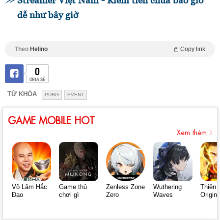
Streamer Việt Nam - Kiếm tiền chưa bao giờ
dễ như bây giờ
Theo
Helino
Copy link
0
CHIA SẺ
TỪ KHÓA
PUBG
EVENT
GAME MOBILE HOT
Xem thêm
Võ Lâm Hắc
Game thủ
Zenless Zone
Wuthering
Thiên 
Đạo
chơi gì
Zero
Waves
Origin