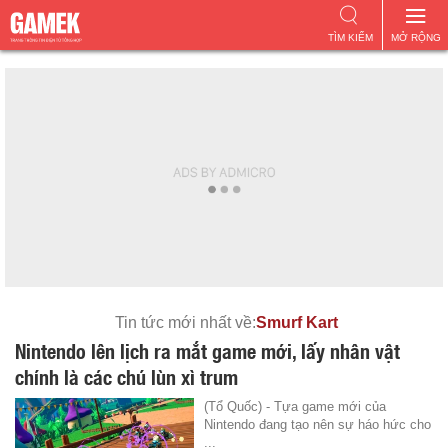
TÌM KIẾM
MỞ RỘNG
Tin tức mới nhất về:
Smurf Kart
Nintendo lên lịch ra mắt game mới, lấy nhân vật
chính là các chú lùn xì trum
(Tổ Quốc) - Tựa game mới của
Nintendo đang tạo nên sự háo hức cho
...