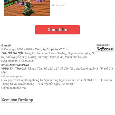
4 năm trước
Xem thêm
GameK
© Copyright 2007 - 2026 –
Công ty Cổ phần VCCorp
TRỤ SỞ HÀ NỘI:
Tầng 22, Tòa nhà Center Building, Hapulico Complex, Số
01, phố Nguyễn Huy Tưởng, phường Thanh Xuân, thành phố Hà Nội.
Điện thoại: 024 7309 5555.
Email:
info@gamek.vn
VPĐD TẠI TP.HCM:
Tầng 4 Tòa nhà 123, 127 Võ Văn Tần, phường 6, quận 3, TP. Hồ Chí
Minh
Hỗ trợ quảng cáo:
Giấy phép thiết lập trang thông tin điện tử tổng hợp trên internet số 3634/GP-TTĐT do Sở
Thông tin và Truyền thông TP Hà Nội cấp ngày 06/09/2017
Chính sách bảo mật
Xem bản Desktop