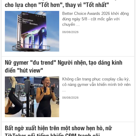
cho lựa chọn "Tốt hơn", thay vì "Tốt nhất"
Better Choice Awards 2026 khởi động
đúng ngày 5/8 - cột mốc gắn với
chuyến ...
06/08/2026
Nữ gymer "đu trend" Người nhện, tạo dáng kinh
điển "hút view"
Không cần trang phục cosplay cầu kỳ,
cô nàng gymer vẫn khiến mình trở nên
...
06/08/2026
Bất ngờ xuất hiện trên một show hẹn hò, nữ
TikToker nổi tiếng khiến CĐM tranh cãi