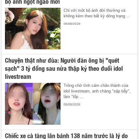
bộ ảnh ngọt ngào mới
Chỉ với một bộ ảnh đời thường và
không kèm theo bất kỳ dòng trạng ...
06/08/2026
Chuyện thật như đùa: Người đàn ông bị "quét
sạch" 3 tỷ đồng sau nửa thập kỷ theo đuổi idol
livestream
Trông chờ tình cảm chân thành của
idol livestream, anh chàng "sập bẫy",
làm "lốp ...
06/08/2026
Chiếc xe cà tàng lăn bánh 138 năm trước là lý do