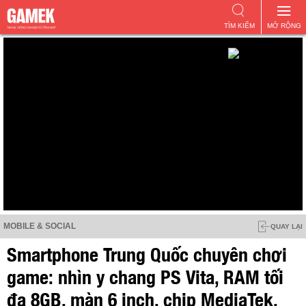
TÌM KIẾM
MỞ RỘNG
MOBILE & SOCIAL
QUAY LẠI
Smartphone Trung Quốc chuyên chơi
game: nhìn y chang PS Vita, RAM tối
đa 8GB, màn 6 inch, chip MediaTek,