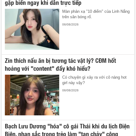
gặp biến ngay khi dẫn trực tiếp
Màn phản xạ "10 điểm" của Linh Nắng
trên sân bóng rổ.
06/08/2026
Zin thích nấu ăn bị tương tác vật lý? CĐM hốt
hoảng với "content" đầy khó hiểu?
Có chuyện gì xảy ra với cô nàng hot
girl này vậy?
06/08/2026
Bạch Lưu Dương "hóa" cô gái Thái khi du lịch Điện
Biên, nhan sắc trong trẻo làm "tan chảy" cộng