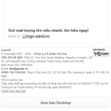
Gửi mail lượng lớn siêu nhanh, tìm hiểu ngay!
bizfly.vn
GameK
© Copyright 2007 - 2026 –
Công ty Cổ phần VCCorp
TRỤ SỞ HÀ NỘI:
Tầng 22, Tòa nhà Center Building, Hapulico Complex, Số
01, phố Nguyễn Huy Tưởng, phường Thanh Xuân, thành phố Hà Nội.
Điện thoại: 024 7309 5555.
Email:
info@gamek.vn
VPĐD TẠI TP.HCM:
Tầng 4 Tòa nhà 123, 127 Võ Văn Tần, phường 6, quận 3, TP. Hồ Chí
Minh
Hỗ trợ quảng cáo:
Giấy phép thiết lập trang thông tin điện tử tổng hợp trên internet số 3634/GP-TTĐT do Sở
Thông tin và Truyền thông TP Hà Nội cấp ngày 06/09/2017
Chính sách bảo mật
Xem bản Desktop