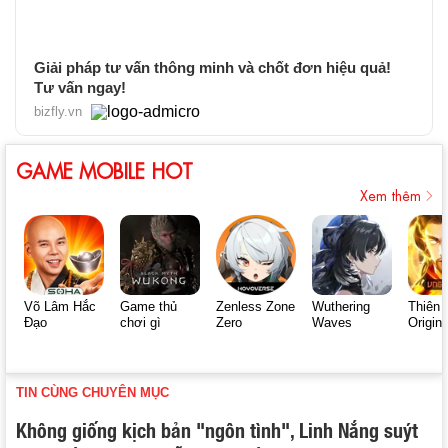
Giải pháp tư vấn thông minh và chốt đơn hiệu quả!
Tư vấn ngay!
bizfly.vn
GAME MOBILE HOT
Xem thêm
Võ Lâm Hắc
Game thủ
Zenless Zone
Wuthering
Thiên 
Đạo
chơi gì
Zero
Waves
Origin
TIN CÙNG CHUYÊN MỤC
Không giống kịch bản "ngôn tình", Linh Nắng suýt