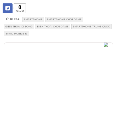
0
CHIA SẺ
TỪ KHÓA
SMARTPHONE
SMARTPHONE CHƠI GAME
ĐIỆN THOẠI DI ĐỘNG
ĐIỆN THOẠI CHƠI GAME
SMARTPHONE TRUNG QUỐC
SNAIL MOBILE I7