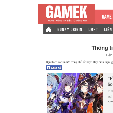
GAME 
GUNNY ORIGIN
LMHT
LIÊN
Thông t
CẬP
Bạn thích các tin tức trong chủ đề này? Hãy bình luận, g
"P
ảo
21/
Rất
gia