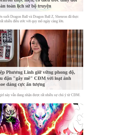
àn toàn lịch sử bộ truyện
n suốt Dragon Ball và Dragon Ball Z, Shenron đã thực
 rất nhiều điều ước với quy mô ngày càng lớn.
ệp Phương Linh giữ vững phong độ,
u đặn "gây mê" CĐM với loạt ảnh
oe dáng cực ấn tượng
girl này vẫn đang nhận được rất nhiều sự chú ý từ CĐM.