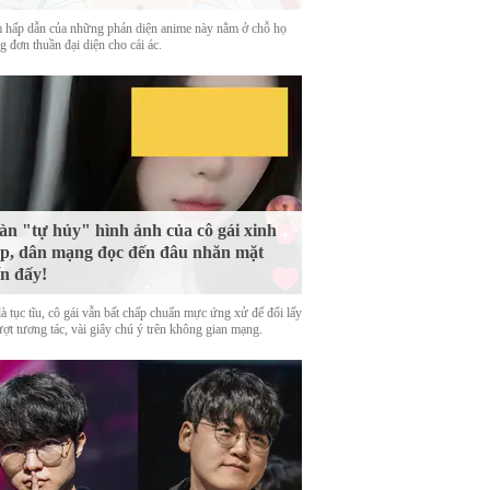
 hấp dẫn của những phản diện anime này nằm ở chỗ họ
 đơn thuần đại diện cho cái ác.
n "tự hủy" hình ảnh của cô gái xinh
p, dân mạng đọc đến đâu nhăn mặt
n đấy!
là tục tĩu, cô gái vẫn bất chấp chuẩn mực ứng xử để đổi lấy
ượt tương tác, vài giây chú ý trên không gian mạng.