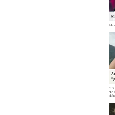
Mố
Khôn
Ăn
"g
Mới đ
cho 
chóng