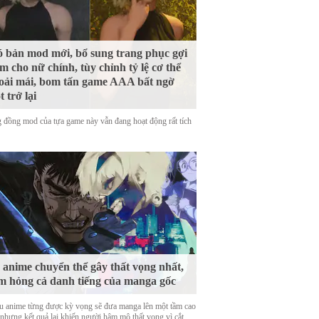
 bản mod mới, bổ sung trang phục gợi
m cho nữ chính, tùy chỉnh tỷ lệ cơ thể
oải mái, bom tấn game AAA bất ngờ
t trở lại
 đồng mod của tựa game này vẫn đang hoạt động rất tích
 anime chuyển thể gây thất vọng nhất,
m hỏng cả danh tiếng của manga gốc
u anime từng được kỳ vọng sẽ đưa manga lên một tầm cao
 nhưng kết quả lại khiến người hâm mộ thất vọng vì cắt