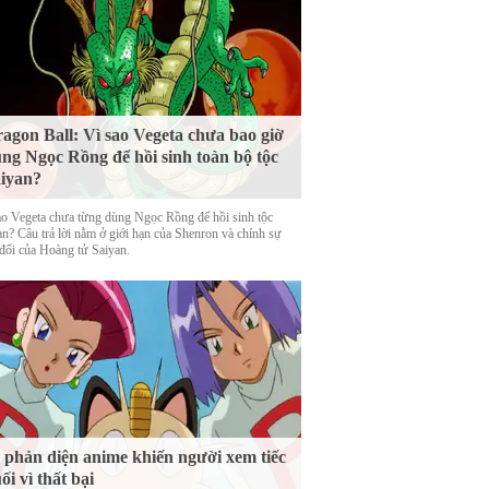
agon Ball: Vì sao Vegeta chưa bao giờ
ng Ngọc Rồng để hồi sinh toàn bộ tộc
iyan?
ao Vegeta chưa từng dùng Ngọc Rồng để hồi sinh tộc
an? Câu trả lời nằm ở giới hạn của Shenron và chính sự
 đổi của Hoàng tử Saiyan.
 phản diện anime khiến người xem tiếc
ối vì thất bại