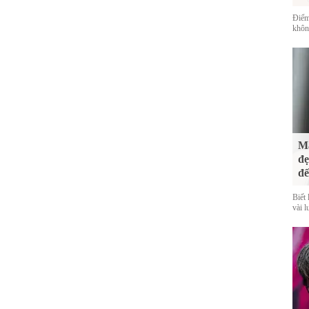
Điểm
không
Mà
đẹ
đế
Biết 
vài l