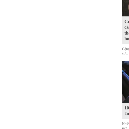
Có
cả
th
ho
Cộng
cực.
10
là
Nhiề
mới,