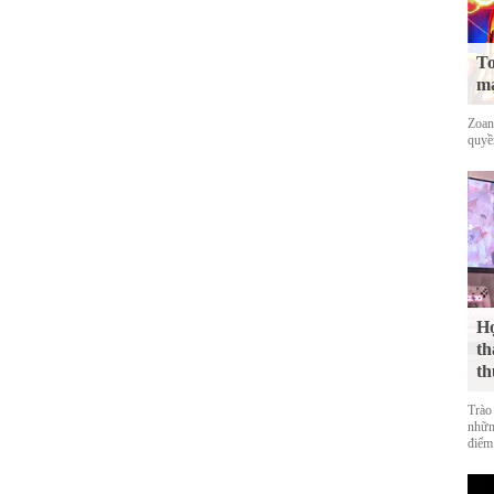
To
mạ
Zoan
quyề
Họ
th
th
Trào
nhữn
điểm 