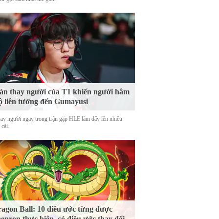
n thay người của T1 khiến người hâm
 liên tưởng đến Gumayusi
hay người ngay trong trận gặp HLE làm dấy lên nhiều
 cãi.
agon Ball: 10 điều ước từng được
enron thực hiện, có điều ước thay đổi