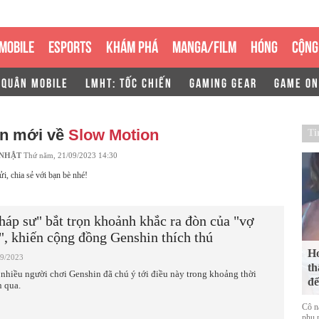
MOBILE
ESPORTS
KHÁM PHÁ
MANGA/FILM
HÓNG
CỘNG
 QUÂN MOBILE
LMHT: TỐC CHIẾN
GAMING GEAR
GAME ON
in mới về
Slow Motion
Ti
 NHẬT
Thứ năm, 21/09/2023 14:30
ửi, chia sẻ với bạn bè nhé!
háp sư" bắt trọn khoảnh khắc ra đòn của "vợ
", khiến cộng đồng Genshin thích thú
Ho
09/2023
th
 nhiều người chơi Genshin đã chú ý tới điều này trong khoảng thời
để
n qua.
Cô n
phụ n