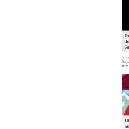
Dr
dù
Sa
Vì s
Saiy
thay
10
nu