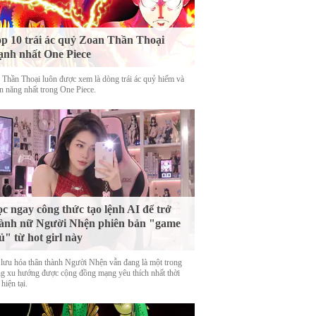
p 10 trái ác quỷ Zoan Thần Thoại
nh nhất One Piece
 Thần Thoại luôn được xem là dòng trái ác quỷ hiếm và
n năng nhất trong One Piece.
c ngay công thức tạo lệnh AI để trở
ành nữ Người Nhện phiên bản "game
ủ" từ hot girl này
 lưu hóa thân thành Người Nhện vẫn đang là một trong
g xu hướng được cộng đồng mạng yêu thích nhất thời
hiện tại.