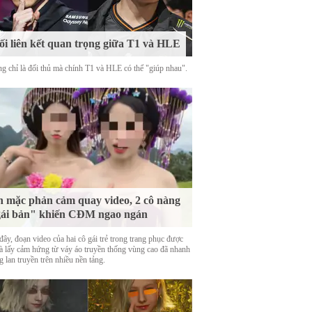
i liên kết quan trọng giữa T1 và HLE
g chỉ là đối thủ mà chính T1 và HLE có thể "giúp nhau".
 mặc phản cảm quay video, 2 cô nàng
ái bản" khiến CĐM ngao ngán
ây, đoạn video của hai cô gái trẻ trong trang phục được
là lấy cảm hứng từ váy áo truyền thống vùng cao đã nhanh
 lan truyền trên nhiều nền tảng.