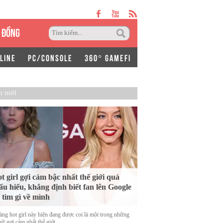
 ĐỒNG
LINE
PC/CONSOLE
360° GAMEFI
n mới
t girl gợi cảm bậc nhất thế giới quá
ấu hiểu, khẳng định biết fan lên Google
 tìm gì về mình
àng hot girl này hiện đang được coi là một trong những
ữ gợi cảm nhất thế giới.