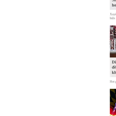
ho
Xuyê
hiện
Di
đề
kh
Hot 