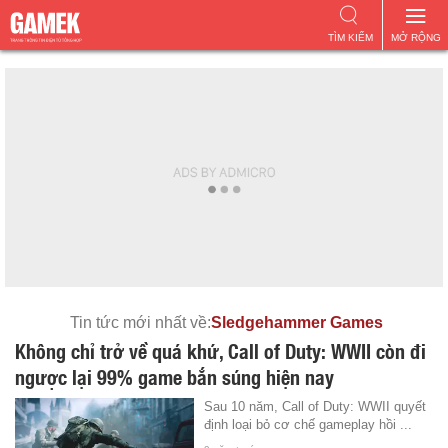
TÌM KIẾM
MỞ RỘNG
Tin tức mới nhất về:
Sledgehammer Games
Không chỉ trở về quá khứ, Call of Duty: WWII còn đi
ngược lại 99% game bắn súng hiện nay
Sau 10 năm, Call of Duty: WWII quyết
định loại bỏ cơ chế gameplay hồi ...