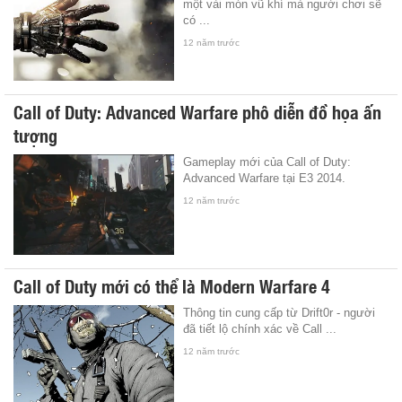
một vài món vũ khí mà người chơi sẽ
có ...
12 năm trước
Call of Duty: Advanced Warfare phô diễn đồ họa ấn
tượng
Gameplay mới của Call of Duty:
Advanced Warfare tại E3 2014.
12 năm trước
Call of Duty mới có thể là Modern Warfare 4
Thông tin cung cấp từ Drift0r - người
đã tiết lộ chính xác về Call ...
12 năm trước