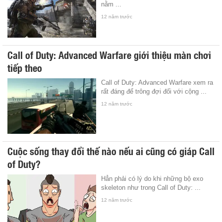
nằm ...
12 năm trước
Call of Duty: Advanced Warfare giới thiệu màn chơi
tiếp theo
Call of Duty: Advanced Warfare xem ra
rất đáng để trông đợi đối với cộng ...
12 năm trước
Cuộc sống thay đổi thế nào nếu ai cũng có giáp Call
of Duty?
Hẳn phải có lý do khi những bộ exo
skeleton như trong Call of Duty: ...
12 năm trước