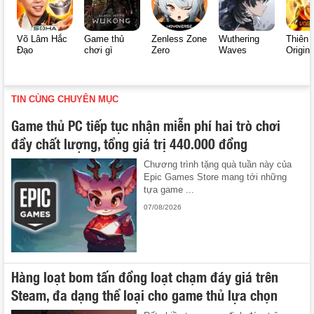
Võ Lâm Hắc
Game thủ
Zenless Zone
Wuthering
Thiên 
Đạo
chơi gì
Zero
Waves
Origin
TIN CÙNG CHUYÊN MỤC
Game thủ PC tiếp tục nhận miễn phí hai trò chơi
đầy chất lượng, tổng giá trị 440.000 đồng
Chương trình tặng quà tuần này của
Epic Games Store mang tới những
tựa game ...
07/08/2026
Hàng loạt bom tấn đồng loạt chạm đáy giá trên
Steam, đa dạng thể loại cho game thủ lựa chọn