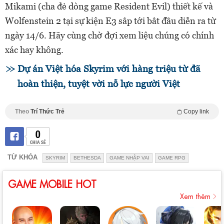
Mikami (cha đẻ dòng game Resident Evil) thiết kế và
Wolfenstein 2 tại sự kiện E3 sắp tới bắt đầu diễn ra từ
ngày 14/6. Hãy cùng chờ đợi xem liệu chúng có chính
xác hay không.
Dự án Việt hóa Skyrim với hàng triệu từ đã
hoàn thiện, tuyệt vời nỗ lực người Việt
Theo
Trí Thức Trẻ
Copy link
0
CHIA SẺ
TỪ KHÓA
SKYRIM
BETHESDA
GAME NHẬP VAI
GAME RPG
GAME MOBILE HOT
Xem thêm