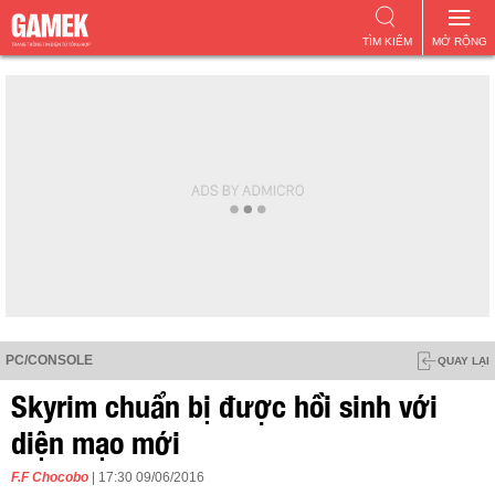
TÌM KIẾM
MỞ RỘNG
PC/CONSOLE
QUAY LẠI
Skyrim chuẩn bị được hồi sinh với
diện mạo mới
F.F Chocobo
| 17:30 09/06/2016