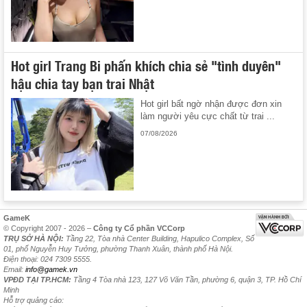
Hot girl Trang Bi phấn khích chia sẻ "tình duyên"
hậu chia tay bạn trai Nhật
Hot girl bất ngờ nhận được đơn xin
làm người yêu cực chất từ trai ...
07/08/2026
GameK
© Copyright 2007 - 2026 –
Công ty Cổ phần VCCorp
TRỤ SỞ HÀ NỘI:
Tầng 22, Tòa nhà Center Building, Hapulico Complex, Số
01, phố Nguyễn Huy Tưởng, phường Thanh Xuân, thành phố Hà Nội.
Điện thoại: 024 7309 5555.
Email:
info@gamek.vn
VPĐD TẠI TP.HCM:
Tầng 4 Tòa nhà 123, 127 Võ Văn Tần, phường 6, quận 3, TP. Hồ Chí
Minh
Hỗ trợ quảng cáo: