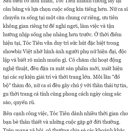
Sau biến cố hôn nhân, Tóc Tiên nhanh chóng lấy lại
cân bằng và lựa chọn cuộc sống kín tiếng hơn. Nữ ca sĩ
chuyển ra sống tại một căn chung cư riêng, ưu tiên
không gian riêng tư để nghỉ ngơi, làm việc và tận
hưởng nhịp sống nhẹ nhàng hơn trước. Ở thời điểm
hiện tại, Tóc Tiên vẫn duy trì sức hút đặc biệt trong
showbiz Việt nhờ hình ảnh người phụ nữ hiện đại, độc
lập và biết rõ mình muốn gì. Cô chăm chỉ hoạt động
nghệ thuật, đều đặn ra mắt sản phẩm mới, xuất hiện
tại các sự kiện giải trí và thời trang lớn. Mỗi lần "đổ
bộ" thảm đỏ, nữ ca sĩ đều gây chú ý với thần thái tự tin,
gu thời trang cá tính cùng phong cách ngày càng sắc
sảo, quyến rũ.
Bên cạnh công việc, Tóc Tiên dành nhiều thời gian cho
bạn bè thân thiết và những cuộc gặp gỡ đời thường.
Trên mạng xã hội, cô thường chia sẻ các khoảnh khắc