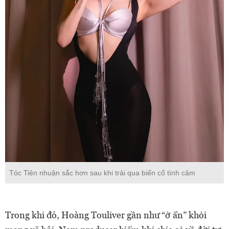
Tóc Tiên nhuận sắc hơn sau khi trải qua biến cố tình cảm
Trong khi đó, Hoàng Touliver gần như “ở ẩn” khỏi