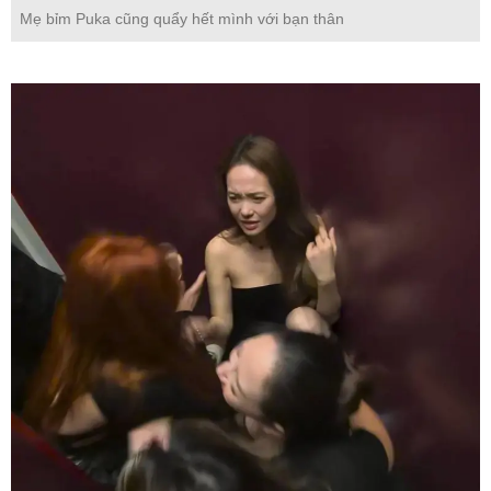
Mẹ bỉm Puka cũng quẩy hết mình với bạn thân