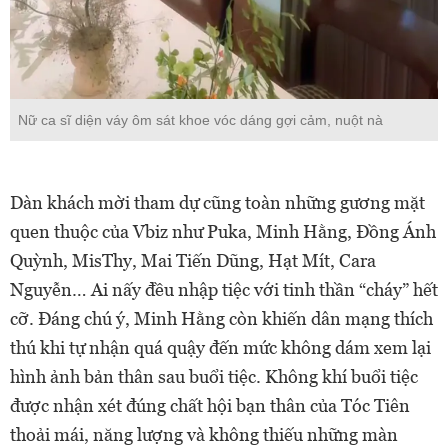
Nữ ca sĩ diện váy ôm sát khoe vóc dáng gợi cảm, nuột nà
Dàn khách mời tham dự cũng toàn những gương mặt
quen thuộc của Vbiz như Puka, Minh Hằng, Đồng Ánh
Quỳnh, MisThy, Mai Tiến Dũng, Hạt Mít, Cara
Nguyễn… Ai nấy đều nhập tiệc với tinh thần “cháy” hết
cỡ. Đáng chú ý, Minh Hằng còn khiến dân mạng thích
thú khi tự nhận quá quậy đến mức không dám xem lại
hình ảnh bản thân sau buổi tiệc. Không khí buổi tiệc
được nhận xét đúng chất hội bạn thân của Tóc Tiên
thoải mái, năng lượng và không thiếu những màn