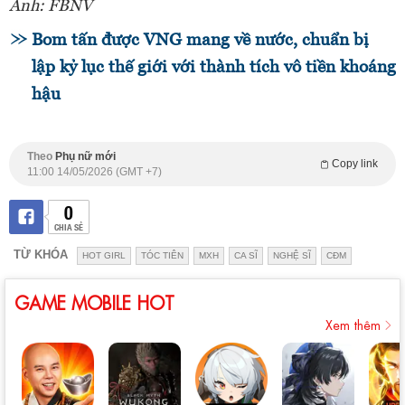
Ảnh: FBNV
Bom tấn được VNG mang về nước, chuẩn bị
lập kỷ lục thế giới với thành tích vô tiền khoáng
hậu
Theo
Phụ nữ mới
Copy link
11:00 14/05/2026 (GMT +7)
0
CHIA SẺ
TỪ KHÓA
HOT GIRL
TÓC TIÊN
MXH
CA SĨ
NGHỆ SĨ
CĐM
GAME MOBILE HOT
Xem thêm