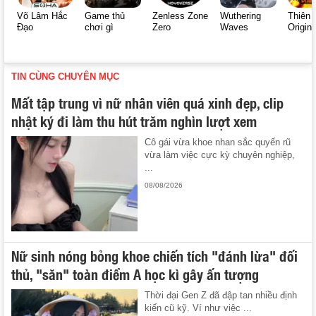
Võ Lâm Hắc
Game thủ
Zenless Zone
Wuthering
Thiên 
Đạo
chơi gì
Zero
Waves
Origin
TIN CÙNG CHUYÊN MỤC
Mất tập trung vì nữ nhân viên quá xinh đẹp, clip
nhật ký đi làm thu hút trăm nghìn lượt xem
Cô gái vừa khoe nhan sắc quyến rũ
vừa làm việc cực kỳ chuyên nghiệp,
...
08/08/2026
Nữ sinh nóng bỏng khoe chiến tích "đánh lừa" đối
thủ, "săn" toàn điểm A học kì gây ấn tượng
Thời đại Gen Z đã đập tan nhiều định
kiến cũ kỹ. Ví như việc ...