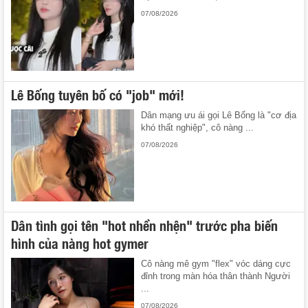
07/08/2026
Lê Bống tuyên bố có "job" mới!
Dân mạng ưu ái gọi Lê Bống là "cơ địa
khó thất nghiệp", cô nàng ...
07/08/2026
Dân tình gọi tên "hot nhền nhện" trước pha biến
hình của nàng hot gymer
Cô nàng mê gym "flex" vóc dáng cực
đỉnh trong màn hóa thân thành Người
...
07/08/2026