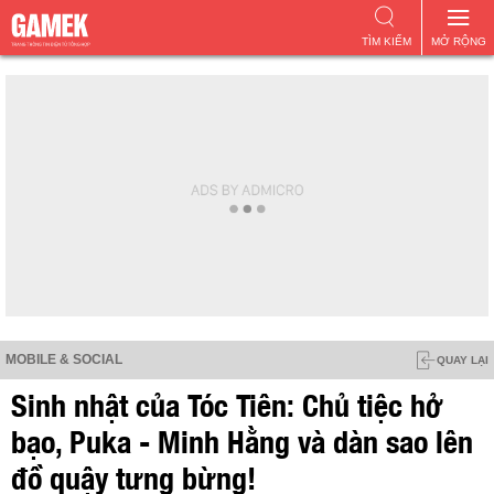
TÌM KIẾM
MỞ RỘNG
MOBILE & SOCIAL
QUAY LẠI
Sinh nhật của Tóc Tiên: Chủ tiệc hở
bạo, Puka - Minh Hằng và dàn sao lên
đồ quậy tưng bừng!