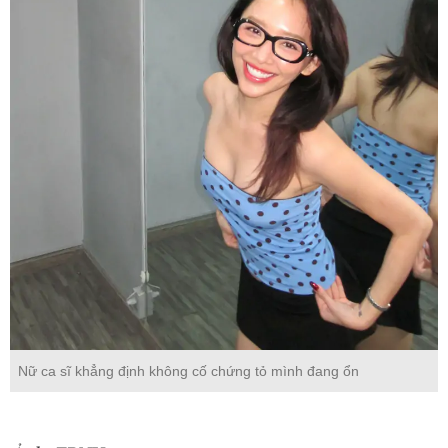
Nữ ca sĩ khẳng định không cố chứng tỏ mình đang ổn